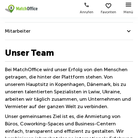
Anrufen
Favoriten
Menü
Mieten / Vermieten
Mitarbeiter
Hilfe
Produktseiten
Beliebte
Beliebte
Städte
Suchanfragen
Über uns
Unser Team
Büro
Über uns
mieten
Büro
Regus
mieten
Dortmund
Über uns
Bei MatchOffice wird unser Erfolg von den Menschen
Business
München
Ellipson
Büro vermieten
center
getragen, die hinter der Plattform stehen. Von
Geschaftspartner
Geschäftsadresse
Ruhrallee
unserem Hauptsitz in Kopenhagen, Dänemark, bis zu
Coworking
Hamburg
9
Preis
Mitarbeiter
Space
unseren talentierten Spezialisten in Lwiw, Ukraine,
Dortmund
Geschäftsadresse
arbeiten wir täglich zusammen, um Unternehmen und
Unternehmensgeschichte
Seminarraum
mieten
Office Club
Log-in
Vermieter auf der ganzen Welt zu verbinden.
Düsseldorf
Ballindamm
Wir unterstützen
Virtuelles
3
Unser gemeinsames Ziel ist es, die Anmietung von
Büro
Geschäftsadresse
Unsere Mitgliedschaften
Büros, Coworking-Spaces und Business-Centern
Stuttgart
Rahel-
Hirsch-
einfach, transparent und effizient zu gestalten. Wir
Kontaktiere uns
Büro
Straße