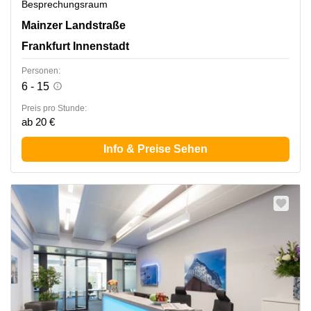
Besprechungsraum
Mainzer Landstraße 69, Frankfurt Innenstadt
Mainzer Landstraße
Frankfurt Innenstadt
Personen:
6 - 15
Preis pro Stunde:
ab 20 €
Info & Preise Sehen