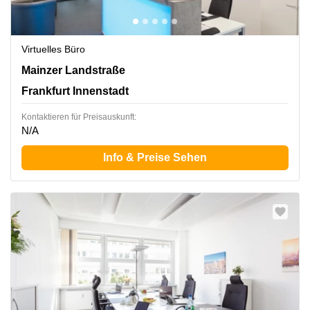
Virtuelles Büro
Mainzer Landstraße 69, Frankfurt Innenstadt
Mainzer Landstraße
Frankfurt Innenstadt
Kontaktieren für Preisauskunft:
N/A
Info & Preise Sehen