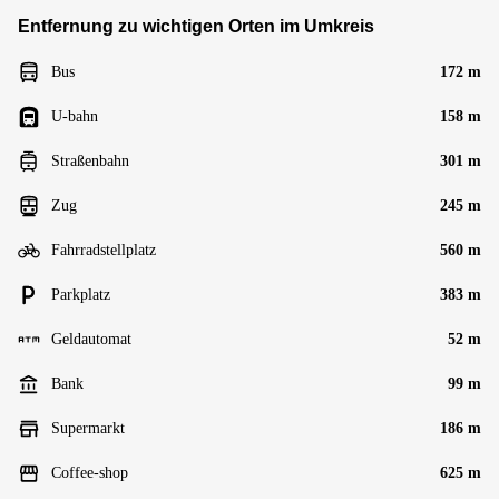
Entfernung zu wichtigen Orten im Umkreis
Bus
172 m
U-bahn
158 m
Straßenbahn
301 m
Zug
245 m
Fahrradstellplatz
560 m
Parkplatz
383 m
Geldautomat
52 m
Bank
99 m
Supermarkt
186 m
Coffee-shop
625 m