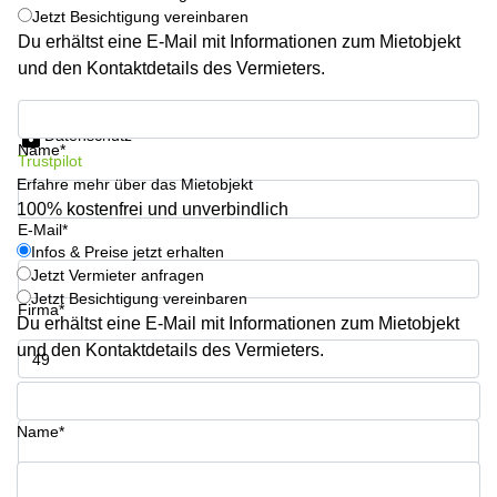
Büro
Jetzt Besichtigung vereinbaren
2 Berlin
mieten
Regus
Du erhältst eine E-Mail mit Informationen zum Mietobjekt
Berlin
und den Kontaktdetails des Vermieters.
Mitte
Frankfurter
Str. 720-
Büro
Infos & Preise jetzt erhalten
726 Köln
mieten
Datenschutz
Name*
Dortmund
Hohenstaufenring
Trustpilot
62 Köln
Erfahre mehr über das Mietobjekt
Tagungsraum
München
100% kostenfrei und unverbindlich
Erna-
E-Mail*
Scheffler-
Büro
Str. 1A
Infos & Preise jetzt erhalten
Mannheim
Köln
Jetzt Vermieter anfragen
mieten
Jetzt Besichtigung vereinbaren
Hohenzollernring
Firma*
Du erhältst eine E-Mail mit Informationen zum Mietobjekt
Büro
57 Koln
mieten
und den Kontaktdetails des Vermieters.
Nürnberg
Ludwig-
Erhard-
Telefon*
Meetingraum
Straße 18
Berlin
Hamburg
Name*
Coworking
Köln
Ihre Frage (optional)