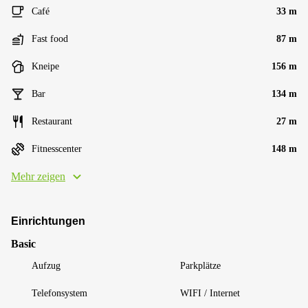
Café
33 m
Fast food
87 m
Kneipe
156 m
Bar
134 m
Restaurant
27 m
Fitnesscenter
148 m
Mehr zeigen
Einrichtungen
Basic
Aufzug
Parkplätze
Telefonsystem
WIFI / Internet