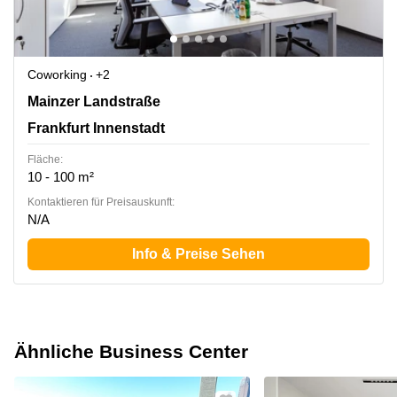
Coworking
+2
Mainzer Landstraße 69, Frankfurt Innenstadt
Mainzer Landstraße
Frankfurt Innenstadt
Fläche:
10 - 100 m²
Kontaktieren für Preisauskunft:
N/A
Info & Preise Sehen
Ähnliche Business Center