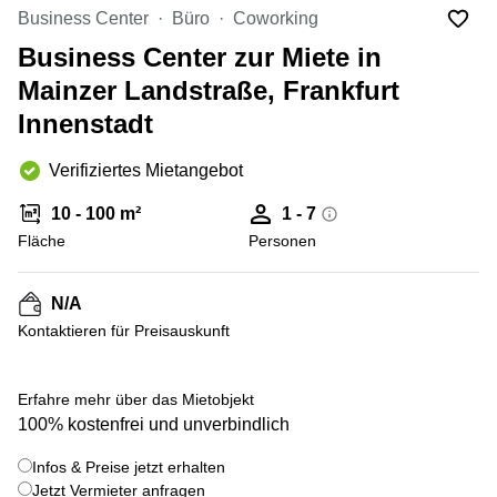
mieten
10
Business Center
Büro
Coworking
Düsseldorf
Berlin
Business Center zur Miete in
Büro
Kienberger
mieten
Mainzer Landstraße, Frankfurt
Allee 4
Köln
Berlin
Innenstadt
Schönefeld
Büro
mieten
Bahnhofstrasse
Verifiziertes Mietangebot
Essen
8 Hannover
10 - 100 m²
1 - 7
Büro
Speditionstraße
mieten
Fläche
21 Regus
Personen
Hannover
Düsseldorf
Seminarraum
Arcus
N/A
Düsseldorf
Park
Kontaktieren für Preisauskunft
Torgauer
Büro
+ 14 bilder
Str.
mieten
Neuss
Mainzer
Erfahre mehr über das Mietobjekt
Landstraße
100% kostenfrei und unverbindlich
Büro
69
mieten
Frankfurt
Infos & Preise jetzt erhalten
Hamburg
Jetzt Vermieter anfragen
Europaplatz