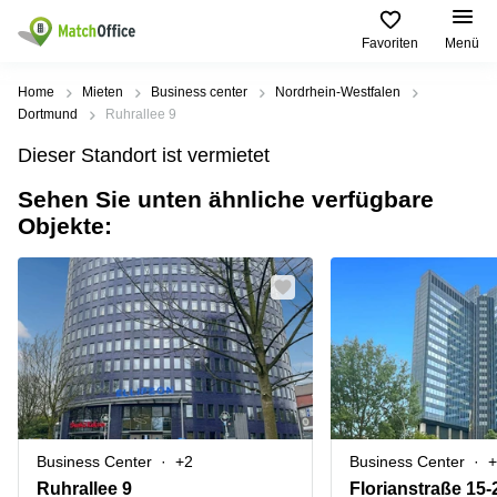
Favoriten
Menü
Mieten / Vermieten
Home
Mieten
Business center
Nordrhein-Westfalen
Dortmund
Ruhrallee 9
Hilfe
Produktseiten
Beliebte
Beliebte
Dieser Standort ist vermietet
Städte
Suchanfragen
Büro
Sehen Sie unten ähnliche verfügbare
Über uns
mieten
Büro
Regus
Objekte:
mieten
Dortmund
Business
München
Ellipson
Büro vermieten
center
Geschäftsadresse
Ruhrallee
Coworking
Hamburg
9
Preis
Space
Dortmund
Geschäftsadresse
Seminarraum
mieten
Office Club
Log-in
Düsseldorf
Ballindamm
Virtuelles
3
Büro
Geschäftsadresse
Stuttgart
Rahel-
Business Center
+2
Business Center
+
Hirsch-
Büro
Straße
Ruhrallee 9
Florianstraße 15-