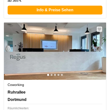
ab 365 €
Info & Preise Sehen
Coworking
Ruhrallee 9, Dortmund
Ruhrallee
Dortmund
Räumlichkeiten: