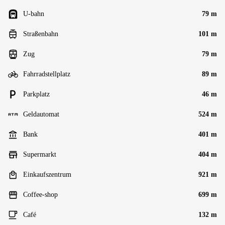
U-bahn
79 m
Straßenbahn
101 m
Zug
79 m
Fahrradstellplatz
89 m
Parkplatz
46 m
Geldautomat
524 m
Bank
401 m
Supermarkt
404 m
Einkaufszentrum
921 m
Coffee-shop
699 m
Café
132 m