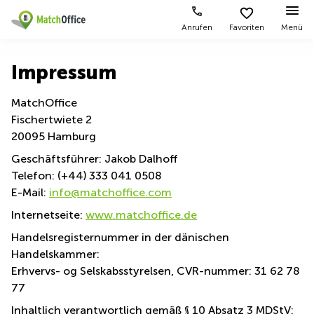
Anrufen
Favoriten
Menü
Mieten / Vermieten
Impressum
Hilfe
Produktseiten
Beliebte
Beliebte
MatchOffice
Städte
Suchanfragen
Fischertwiete 2
Büro
Über uns
mieten
Büro
Regus
20095 Hamburg
mieten
Dortmund
Business
Geschäftsführer: Jakob Dalhoff
München
Ellipson
Büro vermieten
center
Telefon: (+44) 333 041 0508
Geschäftsadresse
Ruhrallee
E-Mail:
info@matchoffice.com
Coworking
Hamburg
9
Preis
Space
Dortmund
Internetseite:
www.matchoffice.de
Geschäftsadresse
Seminarraum
mieten
Office Club
Handelsregisternummer in der dänischen
Log-in
Düsseldorf
Ballindamm
Handelskammer:
Virtuelles
3
Büro
Geschäftsadresse
Erhvervs- og Selskabsstyrelsen, CVR-nummer: 31 62 78
Stuttgart
Rahel-
77
Hirsch-
Büro
Straße
Inhaltlich verantwortlich gemäß § 10 Absatz 3 MDStV: