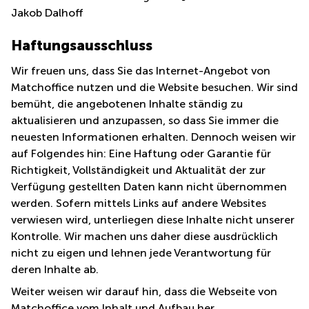
mieten
10
Jakob Dalhoff
Düsseldorf
Berlin
Büro
Kienberger
Haftungsausschluss
mieten
Allee 4
Köln
Berlin
Wir freuen uns, dass Sie das Internet-Angebot von
Schönefeld
Matchoffice nutzen und die Website besuchen. Wir sind
Büro
mieten
Bahnhofstrasse
bemüht, die angebotenen Inhalte ständig zu
Essen
8 Hannover
aktualisieren und anzupassen, so dass Sie immer die
Büro
neuesten Informationen erhalten. Dennoch weisen wir
Speditionstraße
mieten
21 Regus
auf Folgendes hin: Eine Haftung oder Garantie für
Hannover
Düsseldorf
Richtigkeit, Vollständigkeit und Aktualität der zur
Seminarraum
Arcus
Verfügung gestellten Daten kann nicht übernommen
Düsseldorf
Park
werden. Sofern mittels Links auf andere Websites
Torgauer
verwiesen wird, unterliegen diese Inhalte nicht unserer
Büro
Str.
mieten
Kontrolle. Wir machen uns daher diese ausdrücklich
Neuss
Mainzer
nicht zu eigen und lehnen jede Verantwortung für
Landstraße
Büro
deren Inhalte ab.
69
mieten
Frankfurt
Weiter weisen wir darauf hin, dass die Webseite von
Hamburg
Europaplatz
Matchoffice vom Inhalt und Aufbau her