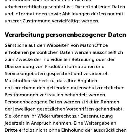
Büro
2 Berlin
urheberrechtlich geschützt ist. Die enthaltenen Daten
mieten
Regus
und Informationen sowie Abbildungen dürfen nur mit
Berlin
Mitte
Frankfurter
unserer Zustimmung vervielfältigt werden.
Str. 720-
Büro
726 Köln
Verarbeitung personenbezogener Daten
mieten
Dortmund
Hohenstaufenring
Sämtliche auf den Webseiten von MatchOffice
62 Köln
Tagungsraum
erhobenen persönlichen Daten werden ausschließlich
München
Erna-
zum Zwecke der individuellen Betreuung oder der
Scheffler-
Büro
Übersendung von Produktinformationen und
Str. 1A
Mannheim
Köln
Serviceangeboten gespeichert und verarbeitet.
mieten
Matchoffice sichert zu, dass Ihre Angaben
Hohenzollernring
Büro
57 Koln
entsprechend den geltenden datenschutzrechtlichen
mieten
Bestimmungen vertraulich behandelt werden.
Nürnberg
Ludwig-
Personenbezogene Daten werden strikt im Rahmen
Erhard-
Meetingraum
Straße
der jeweiligen gesetzlichen Vorschriften gehandhabt.
Berlin
18
Sie können Ihr Widerrufsrecht zur Datennutzung
Hamburg
Coworking
jederzeit in Anspruch nehmen. Eine Weitergabe an
Köln
Dritte erfolgt nicht ohne Einholung der ausdrücklichen