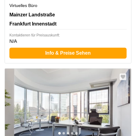
Virtuelles Büro
Mainzer Landstraße 69, Frankfurt Innenstadt
Mainzer Landstraße
Frankfurt Innenstadt
Kontaktieren für Preisauskunft:
N/A
Info & Preise Sehen