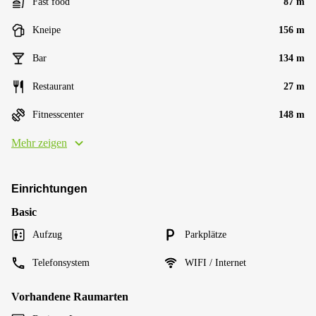
Fast food
87 m
Kneipe
156 m
Bar
134 m
Restaurant
27 m
Fitnesscenter
148 m
Mehr zeigen
Einrichtungen
Basic
Aufzug
Parkplätze
Telefonsystem
WIFI / Internet
Vorhandene Raumarten