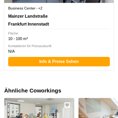
Business Center
+2
Mainzer Landstraße 69, Frankfurt Innenstadt
Mainzer Landstraße
Frankfurt Innenstadt
Fläche:
10 - 100 m²
Kontaktieren für Preisauskunft:
N/A
Info & Preise Sehen
Ähnliche Coworkings