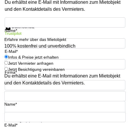
Du erhältst eine E-Mail mit Informationen zum Mietobjekt
Büro
2 Berlin
mieten
und den Kontaktdetails des Vermieters.
Regus
Berlin
Mitte
Frankfurter
Infos & Preise jetzt erhalten
Str. 720-
Datenschutz
Büro
726 Köln
Name*
Trustpilot
mieten
Dortmund
Erfahre mehr über das Mietobjekt
Hohenstaufenring
62 Köln
100% kostenfrei und unverbindlich
Tagungsraum
E-Mail*
München
Erna-
Infos & Preise jetzt erhalten
Scheffler-
Jetzt Vermieter anfragen
Büro
Str. 1A
Jetzt Besichtigung vereinbaren
Mannheim
Köln
Firma*
mieten
Du erhältst eine E-Mail mit Informationen zum Mietobjekt
Hohenzollernring
und den Kontaktdetails des Vermieters.
Büro
57 Koln
mieten
Telefon*
Nürnberg
Ludwig-
Erhard-
Name*
Meetingraum
Straße 18
Berlin
Hamburg
Coworking
Ihre Frage (optional)
E-Mail*
Köln