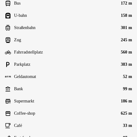
Bus
172 m
U-bahn
158 m
Straßenbahn
301 m
Zug
245 m
Fahrradstellplatz
560 m
Parkplatz
383 m
Geldautomat
52 m
Bank
99 m
Supermarkt
186 m
Coffee-shop
625 m
Café
33 m