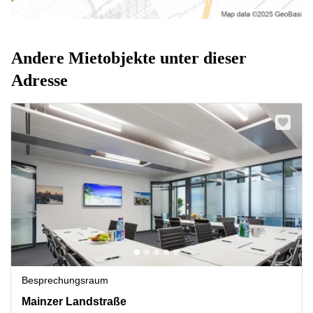
Andere Mietobjekte unter dieser
Adresse
Besprechungsraum
Mainzer Landstraße 69, Frankfurt Innenstadt
Mainzer Landstraße