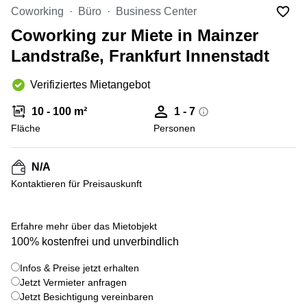
mieten
10
Coworking
Büro
Business Center
Düsseldorf
Berlin
Coworking zur Miete in Mainzer
Büro
Kienberger
mieten
Landstraße, Frankfurt Innenstadt
Allee 4
Köln
Berlin
Schönefeld
Verifiziertes Mietangebot
Büro
mieten
Bahnhofstrasse
10 - 100 m²
1 - 7
Essen
8 Hannover
Fläche
Personen
Büro
Speditionstraße
mieten
21 Regus
Hannover
Düsseldorf
N/A
Seminarraum
Kontaktieren für Preisauskunft
Arcus
Düsseldorf
Park
Torgauer
Büro
+ 14 bilder
Str.
Erfahre mehr über das Mietobjekt
mieten
100% kostenfrei und unverbindlich
Neuss
Mainzer
Landstraße
Büro
Infos & Preise jetzt erhalten
69
mieten
Frankfurt
Jetzt Vermieter anfragen
Hamburg
Jetzt Besichtigung vereinbaren
Europaplatz