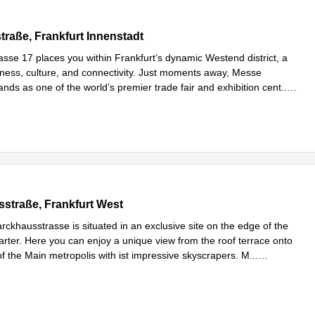
raße 17, Frankfurt Innenstadt
traße, Frankfurt Innenstadt
asse 17 places you within Frankfurt’s dynamic Westend district, a
iness, culture, and connectivity. Just moments away, Messe
ands as one of the world’s premier trade fair and exhibition cent
...
hren
traße 1, Frankfurt West
straße, Frankfurt West
rckhausstrasse is situated in an exclusive site on the edge of the
rter. Here you can enjoy a unique view from the roof terrace onto
of the Main metropolis with ist impressive skyscrapers. M
...
hren