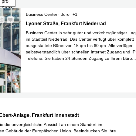
pro
Seite
Business Center
Büro
+1
Lyoner Straße 15, Frankfurt Niederrad
Lyoner Straße, Frankfurt Niederrad
Business Center in sehr guter und verkehrsgünstiger La
im Stadtteil Niederrad. Das Center verfügt über komplett
ausgestattete Büros von 15 qm bis 60 qm. Alle verfügen
selbstverständlich über schnellen Internet Zugang und IP
Telefone. Sie haben 24 Stunden Zugang zu Ihrem Büro.
Mehr erfahre
Ausserdem stehen Ihnen eine Vielzahl v
...
bert-Anlage 49, Frankfurt Innenstadt
-Ebert-Anlage, Frankfurt Innenstadt
e die unvergleichliche Aussicht an einem Standort im
en Gebäude der Europäischen Union. Beeindrucken Sie Ihre