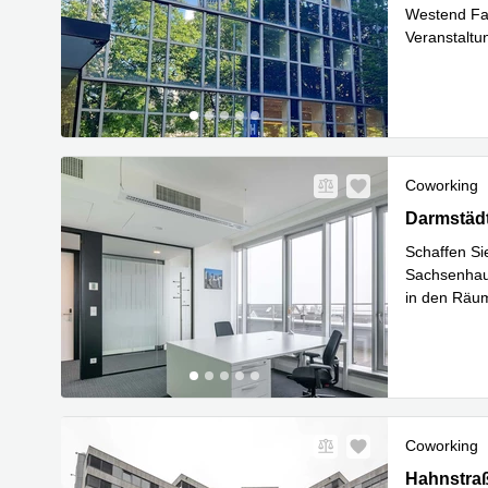
Westend Fai
Veranstaltun
Mehr erfa
Coworking
Darmstädte
Darmstädt
Schaffen Si
Sachsenhaus
in den Räum
Mehr erfa
Coworking
Hahnstraße
Hahnstraß