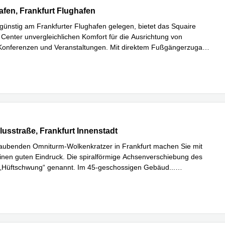
en 12, Frankfurt Flughafen
fen, Frankfurt Flughafen
 günstig am Frankfurter Flughafen gelegen, bietet das Squaire
Center unvergleichlichen Komfort für die Ausrichtung von
Konferenzen und Veranstaltungen. Mit direktem Fußgängerzugan
...
hren
usstraße 16-18, Frankfurt Innenstadt
lusstraße, Frankfurt Innenstadt
aubenden Omniturm-Wolkenkratzer in Frankfurt machen Sie mit
einen guten Eindruck. Die spiralförmige Achsenverschiebung des
 „Hüftschwung“ genannt. Im 45-geschossigen Gebäud
...
hren