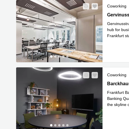
Coworking
Gervinusst
Gervinuss
Gervinusstr
hub for bus
Frankfurt st
Mehr erfa
Coworking
Barckhauss
Barckhaus
Frankfurt Ba
Banking Qua
the skyline 
Mehr erfa