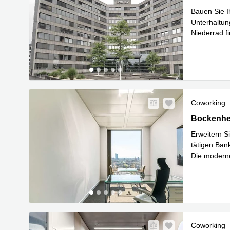
Bauen Sie Ih
Unterhaltun
Niederrad f
Mehr erfa
Coworking
Bockenheim
Bockenhei
Erweitern S
tätigen Ban
Die moderne
Mehr erfa
Coworking