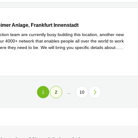
er Anlage 46, Frankfurt Innenstadt
mer Anlage, Frankfurt Innenstadt
tion team are currently busy building this location, another new
our 4000+ network that enables people all over the world to work
ere they need to be. We will bring you specific details about
...
hren
1
2
...
10