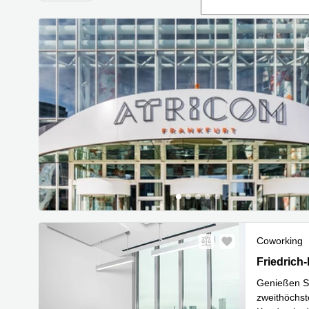
Coworking
Friedrich-E
Friedrich
Genießen Si
zweithöchst