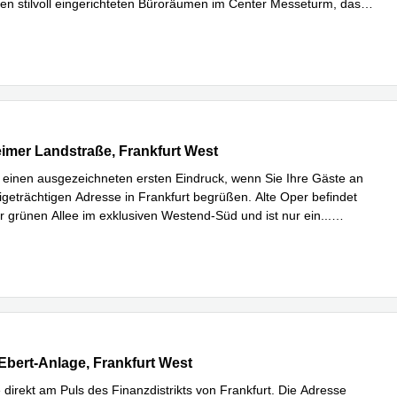
en stilvoll eingerichteten Büroräumen im Center Messeturm, das
Mehr erfahren
.
er Landstraße 17-19, Frankfurt West
mer Landstraße, Frankfurt West
einen ausgezeichneten ersten Eindruck, wenn Sie Ihre Gäste an
tigeträchtigen Adresse in Frankfurt begrüßen. Alte Oper befindet
er grünen Allee im exklusiven Westend-Süd und ist nur ein
...
hren
Ebert-Anlage 36, Frankfurt West
-Ebert-Anlage, Frankfurt West
 direkt am Puls des Finanzdistrikts von Frankfurt. Die Adresse