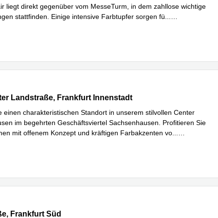
r liegt direkt gegenüber vom MesseTurm, in dem zahllose wichtige
gen stattfinden. Einige intensive Farbtupfer sorgen fü
...
hren
r Landstraße 116, Frankfurt Innenstadt
er Landstraße, Frankfurt Innenstadt
e einen charakteristischen Standort in unserem stilvollen Center
en im begehrten Geschäftsviertel Sachsenhausen. Profitieren Sie
en mit offenem Konzept und kräftigen Farbakzenten vo
...
hren
 70, Frankfurt Süd
e, Frankfurt Süd