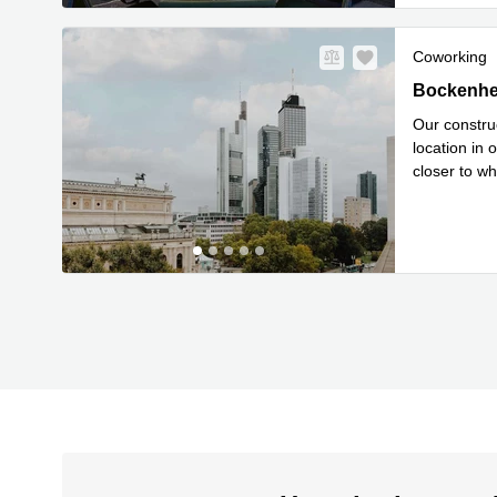
Coworking
Bockenheim
Bockenhei
Our construc
location in 
closer to wh
Mehr erfa