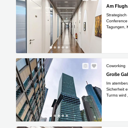
Am Flughaf
Am Flugha
Strategisch
Conference 
Tagungen, 
Mehr erfa
Coworking
Große Gall
Große Gal
Im atember
Sicherheit 
Turms wird
Mehr erfa