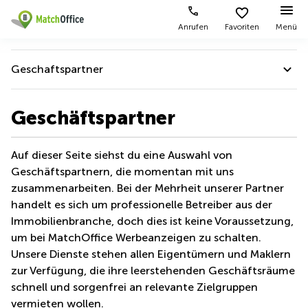
Anrufen
Favoriten
Menü
Mieten / Vermieten
Geschaftspartner
Hilfe
Produktseiten
Beliebte
Beliebte
Städte
Suchanfragen
Über uns
Geschäftspartner
Büro
Über uns
mieten
Büro
Regus
mieten
Dortmund
Über uns
Auf dieser Seite siehst du eine Auswahl von
Business
München
Ellipson
Büro vermieten
center
Geschäftspartnern, die momentan mit uns
Geschaftspartner
Geschäftsadresse
Ruhrallee
zusammenarbeiten. Bei der Mehrheit unserer Partner
Coworking
Hamburg
9
Preis
Mitarbeiter
Space
handelt es sich um professionelle Betreiber aus der
Dortmund
Geschäftsadresse
Immobilienbranche, doch dies ist keine Voraussetzung,
Unternehmensgeschichte
Seminarraum
mieten
Office Club
Log-in
um bei MatchOffice Werbeanzeigen zu schalten.
Düsseldorf
Ballindamm
Wir unterstützen
Virtuelles
3
Unsere Dienste stehen allen Eigentümern und Maklern
Büro
Geschäftsadresse
zur Verfügung, die ihre leerstehenden Geschäftsräume
Unsere Mitgliedschaften
Stuttgart
Rahel-
schnell und sorgenfrei an relevante Zielgruppen
Hirsch-
Kontaktiere uns
Büro
Straße
vermieten wollen.