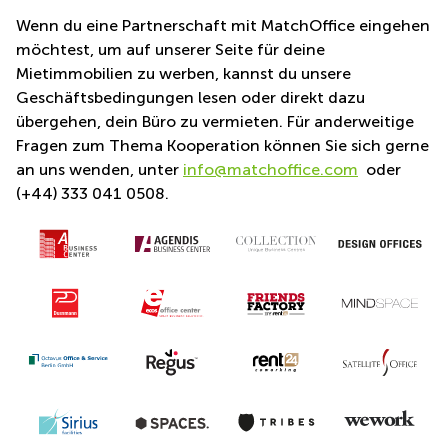
mieten
10
Neuigkeiten
Düsseldorf
Wenn du eine Partnerschaft mit MatchOffice eingehen
Berlin
möchtest, um auf unserer Seite für deine
Büro
Kienberger
Mietimmobilien zu werben, kannst du unsere
mieten
Allee 4
Geschäftsbedingungen
Köln
Berlin
Geschäftsbedingungen lesen oder direkt dazu
Schönefeld
Datenschutzerklärung
übergehen, dein Büro zu vermieten. Für anderweitige
Büro
Fragen zum Thema Kooperation können Sie sich gerne
mieten
Bahnhofstrasse
Urheberrechte
Essen
8 Hannover
an uns wenden, unter
info@matchoffice.com
oder
(+44) 333 041 0508.
Büro
Speditionstraße
mieten
21 Regus
Hannover
Düsseldorf
Seminarraum
Arcus
Düsseldorf
Park
Torgauer
Büro
Str.
mieten
Neuss
Mainzer
Landstraße
Büro
69
mieten
Frankfurt
Hamburg
Europaplatz