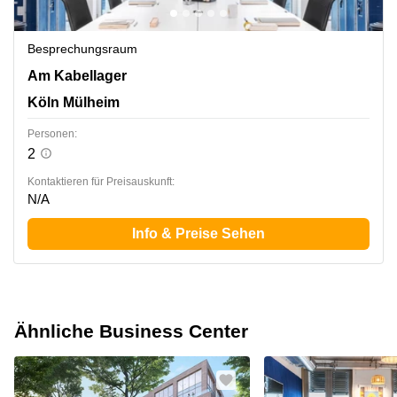
Besprechungsraum
Am Kabellager 11, Köln Mülheim
Am Kabellager
Köln Mülheim
Personen:
2
Kontaktieren für Preisauskunft:
N/A
Info & Preise Sehen
Ähnliche Business Center