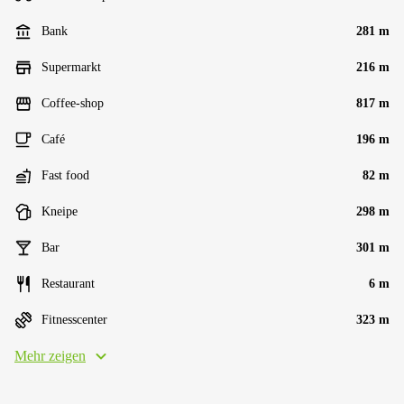
Bank
281 m
Supermarkt
216 m
Coffee-shop
817 m
Café
196 m
Fast food
82 m
Kneipe
298 m
Bar
301 m
Restaurant
6 m
Fitnesscenter
323 m
Mehr zeigen