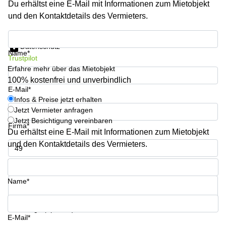
Du erhältst eine E-Mail mit Informationen zum Mietobjekt
Büro
2 Berlin
mieten
und den Kontaktdetails des Vermieters.
Regus
Berlin
Mitte
Frankfurter
Infos & Preise jetzt erhalten
Str. 720-
Datenschutz
Büro
726 Köln
Name*
Trustpilot
mieten
Dortmund
Erfahre mehr über das Mietobjekt
Hohenstaufenring
62 Köln
100% kostenfrei und unverbindlich
Tagungsraum
E-Mail*
München
Erna-
Infos & Preise jetzt erhalten
Scheffler-
Jetzt Vermieter anfragen
Büro
Str. 1A
Jetzt Besichtigung vereinbaren
Mannheim
Köln
Firma*
mieten
Du erhältst eine E-Mail mit Informationen zum Mietobjekt
Hohenzollernring
und den Kontaktdetails des Vermieters.
Büro
57 Koln
mieten
Telefon*
Nürnberg
Ludwig-
Erhard-
Name*
Meetingraum
Straße 18
Berlin
Hamburg
Coworking
Ihre Frage (optional)
E-Mail*
Köln