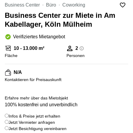
mieten
10
Business Center
Büro
Coworking
Düsseldorf
Berlin
Business Center zur Miete in Am
Büro
Kienberger
mieten
Kabellager, Köln Mülheim
Allee 4
Köln
Berlin
Schönefeld
Verifiziertes Mietangebot
Büro
mieten
Bahnhofstrasse
10 - 13.000 m²
2
Essen
8 Hannover
Fläche
Personen
Büro
Speditionstraße
mieten
21 Regus
Hannover
Düsseldorf
N/A
Seminarraum
Kontaktieren für Preisauskunft
Arcus
Düsseldorf
Park
Torgauer
Büro
Str.
Erfahre mehr über das Mietobjekt
mieten
100% kostenfrei und unverbindlich
Neuss
Mainzer
Landstraße
Büro
Infos & Preise jetzt erhalten
69
mieten
Frankfurt
Jetzt Vermieter anfragen
Hamburg
Jetzt Besichtigung vereinbaren
Europaplatz