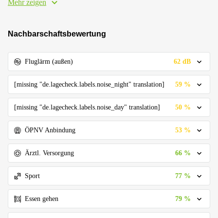
Mehr zeigen
Nachbarschaftsbewertung
62 dB
Fluglärm (außen)
59 %
[missing "de.lagecheck.labels.noise_night" translation]
50 %
[missing "de.lagecheck.labels.noise_day" translation]
53 %
ÖPNV Anbindung
66 %
Ärztl. Versorgung
77 %
Sport
79 %
Essen gehen