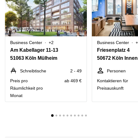
Business Center
+2
Business Center
+
Am Kabellager 11-13
Friesenplatz 4
51063 Köln Mülheim
50672 Köln Innen
Schreibtische
2 - 49
Personen
Preis pro
ab 469 €
Kontaktieren für
Räumlichkeit pro
Preisauskunft
Monat