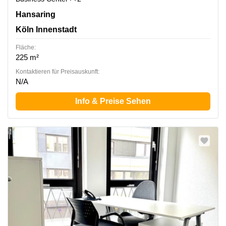
Hansaring 61, Köln Innenstadt
Hansaring
Köln Innenstadt
Fläche:
225 m²
Kontaktieren für Preisauskunft:
N/A
Info & Preise Sehen