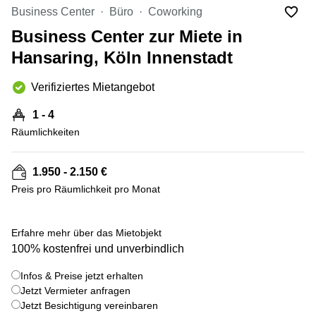
mieten
10
Business Center
Büro
Coworking
Düsseldorf
Berlin
Business Center zur Miete in
Büro
Kienberger
mieten
Hansaring, Köln Innenstadt
Allee 4
Köln
Berlin
Schönefeld
Verifiziertes Mietangebot
Büro
mieten
Bahnhofstrasse
1 - 4
Essen
8 Hannover
Räumlichkeiten
Büro
Speditionstraße
mieten
21 Regus
Hannover
Düsseldorf
1.950 - 2.150 €
Seminarraum
Preis pro Räumlichkeit pro Monat
Arcus
Düsseldorf
Park
Torgauer
Büro
+ 7 bilder
Str.
Erfahre mehr über das Mietobjekt
mieten
100% kostenfrei und unverbindlich
Neuss
Mainzer
Landstraße
Büro
Infos & Preise jetzt erhalten
69
mieten
Frankfurt
Jetzt Vermieter anfragen
Hamburg
Jetzt Besichtigung vereinbaren
Europaplatz