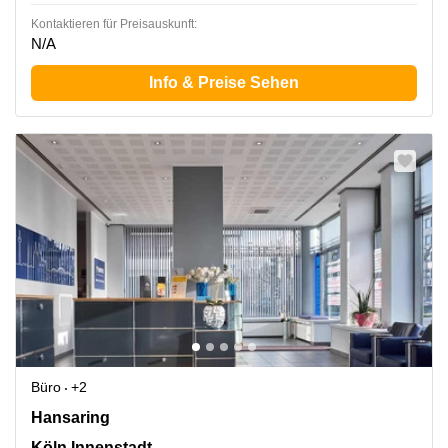
Kontaktieren für Preisauskunft:
N/A
Info & Preise Sehen
Büro
+2
Hansaring 61, Köln Innenstadt
Hansaring
Köln Innenstadt