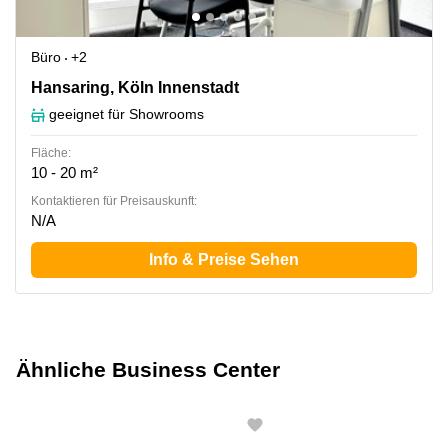
Büro
+2
Hansaring 61, Köln Innenstadt
Hansaring, Köln Innenstadt
geeignet für Showrooms
Fläche:
10 - 20 m²
Kontaktieren für Preisauskunft:
N/A
Info & Preise Sehen
Ähnliche Business Center