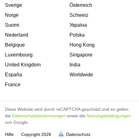
Sverige
Österreich
Norge
Schweiz
Suomi
Україна
Nederland
Polska
Belgique
Hong Kong
Luxembourg
Singapore
United Kingdom
India
España
Worldwide
France
Diese Website wird durch reCAPTCHA geschützt und es gelten
die
Datenschutzbestimmungen
sowie die
Nutzungsbedingungen
von Google.
Hilfe
Copyright
2026
Datenschutz
voll
voll
voll
voll
voll
voll
voll
voll
voll
voll
voll
voll
voll
voll
voll