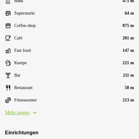
Bank
475 m
Supermarkt
64 m
Coffee-shop
875 m
Café
201 m
Fast food
147 m
Kneipe
221 m
Bar
211 m
Restaurant
58 m
Fitnesscenter
213 m
Mehr zeigen
Einrichtungen