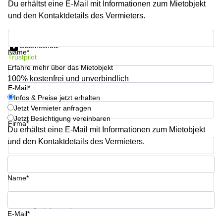
Du erhältst eine E-Mail mit Informationen zum Mietobjekt
Büro
2 Berlin
mieten
und den Kontaktdetails des Vermieters.
Regus
Berlin
Mitte
Frankfurter
Infos & Preise jetzt erhalten
Str. 720-
Datenschutz
Büro
726 Köln
Name*
Trustpilot
mieten
Dortmund
Erfahre mehr über das Mietobjekt
Hohenstaufenring
62 Köln
100% kostenfrei und unverbindlich
Tagungsraum
E-Mail*
München
Erna-
Infos & Preise jetzt erhalten
Scheffler-
Jetzt Vermieter anfragen
Büro
Str. 1A
Jetzt Besichtigung vereinbaren
Mannheim
Köln
Firma*
mieten
Du erhältst eine E-Mail mit Informationen zum Mietobjekt
Hohenzollernring
und den Kontaktdetails des Vermieters.
Büro
57 Koln
mieten
Telefon*
Nürnberg
Ludwig-
Erhard-
Name*
Meetingraum
Straße 18
Berlin
Hamburg
Coworking
Ihre Frage (optional)
E-Mail*
Köln