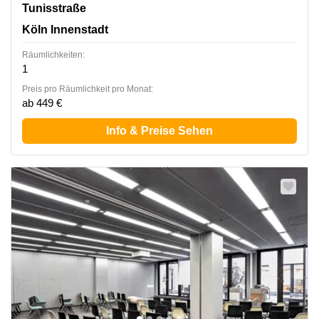
Tunisstraße 19-23, Köln Innenstadt
Tunisstraße
Köln Innenstadt
Räumlichkeiten:
1
Preis pro Räumlichkeit pro Monat:
ab 449 €
Info & Preise Sehen