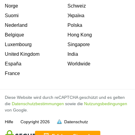
Norge
Schweiz
Suomi
Україна
Nederland
Polska
Belgique
Hong Kong
Luxembourg
Singapore
United Kingdom
India
España
Worldwide
France
Diese Website wird durch reCAPTCHA geschützt und es gelten
die
Datenschutzbestimmungen
sowie die
Nutzungsbedingungen
von Google.
Hilfe
Copyright
2026
Datenschutz
voll
voll
voll
voll
voll
voll
voll
voll
voll
voll
voll
voll
voll
voll
voll
voll