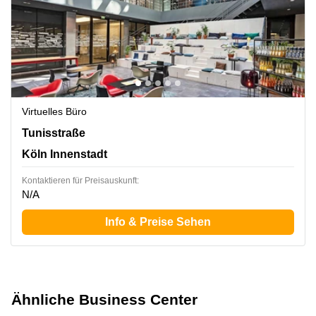
Virtuelles Büro
Tunisstraße 19-23, Köln Innenstadt
Tunisstraße
Köln Innenstadt
Kontaktieren für Preisauskunft:
N/A
Info & Preise Sehen
Ähnliche Business Center