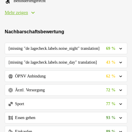
Behindertengerecht
Mehr zeigen
Nachbarschaftsbewertung
69 %
[missing "de.lagecheck.labels.noise_night" translation]
43 %
[missing "de.lagecheck.labels.noise_day" translation]
62 %
ÖPNV Anbindung
72 %
Ärztl. Versorgung
77 %
Sport
93 %
Essen gehen
89 %
Einkaufen