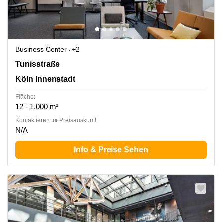
Business Center
+2
Tunisstraße 19-23, Köln Innenstadt
Tunisstraße
Köln Innenstadt
Fläche:
12 - 1.000 m²
Kontaktieren für Preisauskunft:
N/A
Info & Preise Sehen