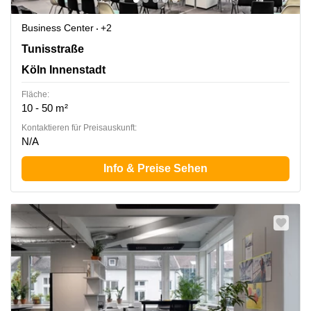
Business Center
+2
Tunisstraße 19-23, Köln Innenstadt
Tunisstraße
Köln Innenstadt
Fläche:
10 - 50 m²
Kontaktieren für Preisauskunft:
N/A
Info & Preise Sehen