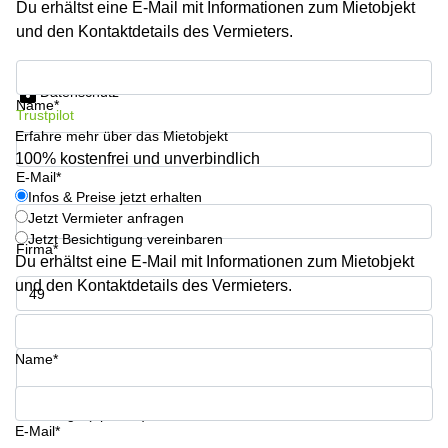
Du erhältst eine E-Mail mit Informationen zum Mietobjekt
Büro
2 Berlin
mieten
und den Kontaktdetails des Vermieters.
Regus
Berlin
Mitte
Frankfurter
Infos & Preise jetzt erhalten
Str. 720-
Datenschutz
Büro
726 Köln
Name*
Trustpilot
mieten
Dortmund
Erfahre mehr über das Mietobjekt
Hohenstaufenring
62 Köln
100% kostenfrei und unverbindlich
Tagungsraum
E-Mail*
München
Erna-
Infos & Preise jetzt erhalten
Scheffler-
Jetzt Vermieter anfragen
Büro
Str. 1A
Jetzt Besichtigung vereinbaren
Mannheim
Köln
Firma*
mieten
Du erhältst eine E-Mail mit Informationen zum Mietobjekt
Hohenzollernring
und den Kontaktdetails des Vermieters.
Büro
57 Koln
mieten
Telefon*
Nürnberg
Ludwig-
Erhard-
Name*
Meetingraum
Straße 18
Berlin
Hamburg
Coworking
Ihre Frage (optional)
E-Mail*
Köln