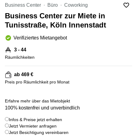
mieten
10
Business Center
Büro
Coworking
Düsseldorf
Berlin
Business Center zur Miete in
Büro
Kienberger
mieten
Tunisstraße, Köln Innenstadt
Allee 4
Köln
Berlin
Schönefeld
Verifiziertes Mietangebot
Büro
mieten
Bahnhofstrasse
3 - 44
Essen
8 Hannover
Räumlichkeiten
Büro
Speditionstraße
mieten
21 Regus
Hannover
Düsseldorf
ab 469 €
Seminarraum
Preis pro Räumlichkeit pro Monat
Arcus
Düsseldorf
Park
Torgauer
Büro
+ 7 bilder
Str.
Erfahre mehr über das Mietobjekt
mieten
100% kostenfrei und unverbindlich
Neuss
Mainzer
Landstraße
Büro
Infos & Preise jetzt erhalten
69
mieten
Frankfurt
Jetzt Vermieter anfragen
Hamburg
Jetzt Besichtigung vereinbaren
Europaplatz