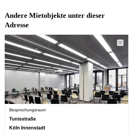
Andere Mietobjekte unter dieser
Adresse
Besprechungsraum
Tunisstraße 19-23, Köln Innenstadt
Tunisstraße
Köln Innenstadt