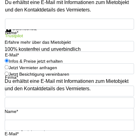
Du erhältst eine E-Mail mit Informationen zum Mietobjekt
Büro
2 Berlin
mieten
und den Kontaktdetails des Vermieters.
Regus
Berlin
Mitte
Frankfurter
Infos & Preise jetzt erhalten
Str. 720-
Datenschutz
Büro
726 Köln
Name*
Trustpilot
mieten
Dortmund
Erfahre mehr über das Mietobjekt
Hohenstaufenring
62 Köln
100% kostenfrei und unverbindlich
Tagungsraum
E-Mail*
München
Erna-
Infos & Preise jetzt erhalten
Scheffler-
Jetzt Vermieter anfragen
Büro
Str. 1A
Jetzt Besichtigung vereinbaren
Mannheim
Köln
Firma*
mieten
Du erhältst eine E-Mail mit Informationen zum Mietobjekt
Hohenzollernring
und den Kontaktdetails des Vermieters.
Büro
57 Koln
mieten
Telefon*
Nürnberg
Ludwig-
Erhard-
Name*
Meetingraum
Straße 18
Berlin
Hamburg
Coworking
Ihre Frage (optional)
E-Mail*
Köln