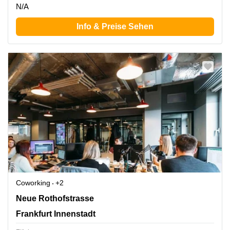
N/A
Info & Preise Sehen
Coworking
+2
Neue Rothofstrasse 13-19, Frankfurt Innenstadt
Neue Rothofstrasse
Frankfurt Innenstadt