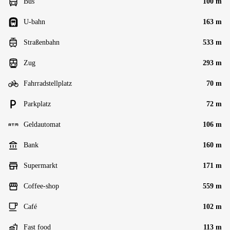
Bus
100 m
U-bahn
163 m
Straßenbahn
533 m
Zug
293 m
Fahrradstellplatz
70 m
Parkplatz
72 m
Geldautomat
106 m
Bank
160 m
Supermarkt
171 m
Coffee-shop
559 m
Café
102 m
Fast food
113 m