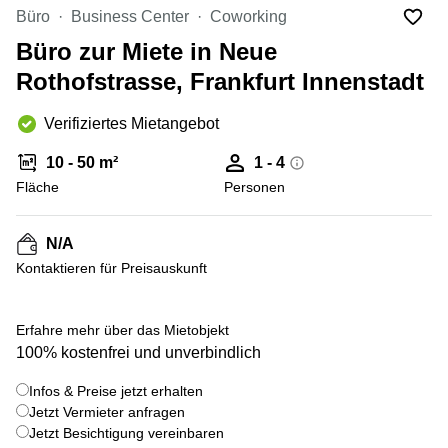
mieten
10
Büro
Business Center
Coworking
Düsseldorf
Berlin
Büro zur Miete in Neue
Büro
Kienberger
mieten
Rothofstrasse, Frankfurt Innenstadt
Allee 4
Köln
Berlin
Schönefeld
Verifiziertes Mietangebot
Büro
mieten
Bahnhofstrasse
10 - 50 m²
1 - 4
Essen
8 Hannover
Fläche
Personen
Büro
Speditionstraße
mieten
21 Regus
Hannover
Düsseldorf
N/A
Seminarraum
Kontaktieren für Preisauskunft
Arcus
Düsseldorf
Park
Torgauer
Büro
Str.
Erfahre mehr über das Mietobjekt
mieten
100% kostenfrei und unverbindlich
Neuss
Mainzer
Landstraße
Büro
Infos & Preise jetzt erhalten
69
mieten
Frankfurt
Jetzt Vermieter anfragen
Hamburg
Jetzt Besichtigung vereinbaren
Europaplatz