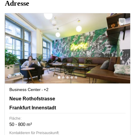
Adresse
Business Center
+2
Neue Rothofstrasse 13-19, Frankfurt Innenstadt
Neue Rothofstrasse
Frankfurt Innenstadt
Fläche:
50 - 800 m²
Kontaktieren für Preisauskunft: