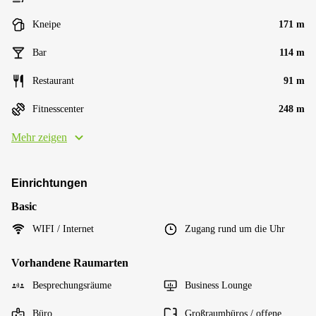
Kneipe
171 m
Bar
114 m
Restaurant
91 m
Fitnesscenter
248 m
Mehr zeigen
Einrichtungen
Basic
WIFI / Internet
Zugang rund um die Uhr
Vorhandene Raumarten
Besprechungsräume
Business Lounge
Büro
Großraumbüros / offene