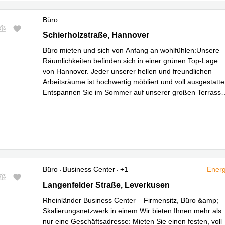
Büro
Schierholzstraße 27, Hannover
Schierholzstraße, Hannover
Büro mieten und sich von Anfang an wohlfühlen:Unsere
Räumlichkeiten befinden sich in einer grünen Top-Lage
von Hannover. Jeder unserer hellen und freundlichen
Arbeitsräume ist hochwertig möbliert und voll ausgestatte
Entspannen Sie im Sommer auf unserer großen Terrasse
Mehr erfahren
mit Ausblick in
...
Büro
Business Center
+1
Energ
Langenfelder Straße 166, Leverkusen
Langenfelder Straße, Leverkusen
Rheinländer Business Center – Firmensitz, Büro &amp;
Skalierungsnetzwerk in einem.Wir bieten Ihnen mehr als
nur eine Geschäftsadresse: Mieten Sie einen festen, voll