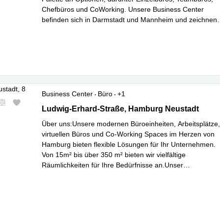
Chefbüros und CoWorking. Unsere Business Center
befinden sich in Darmstadt und Mannheim und zeichnen
sich durch ein ansprechendes Ambiente so
...
Mehr erfahren
Business Center
Büro
+1
Ludwig-Erhard-Straße 18, Hamburg Neustadt
Ludwig-Erhard-Straße, Hamburg Neustadt
Über uns:​Unsere modernen Büroeinheiten, Arbeitsplätze,
virtuellen Büros und Co-Working Spaces im Herzen von
Hamburg bieten flexible Lösungen für Ihr Unternehmen.
Von 15m² bis über 350 m² bieten wir vielfältige
Räumlichkeiten für Ihre Bedürfnisse an.Unser
Gemeinschaftsbereich im Erdgeschoss mit Empfang,
...
Mehr erfahren