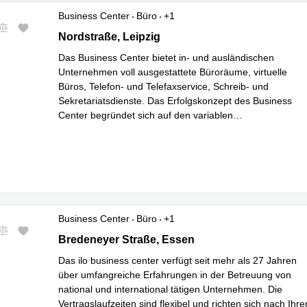
Business Center
Büro
+1
Nordstraße 17-21, Leipzig
Nordstraße, Leipzig
Das Business Center bietet in- und ausländischen
Unternehmen voll ausgestattete Büroräume, virtuelle
Büros, Telefon- und Telefaxservice, Schreib- und
Sekretariatsdienste. Das Erfolgskonzept des Business
Center begründet sich auf den variablen
Nutzungsmöglichkeiten der Räumlichkeiten und des
Mehr erfahren
Services. So stehen Ihnen b
...
Business Center
Büro
+1
Bredeneyer Straße 2B, Essen
Bredeneyer Straße, Essen
Das ilo business center verfügt seit mehr als 27 Jahren
über umfangreiche Erfahrungen in der Betreuung von
national und international tätigen Unternehmen. Die
Vertragslaufzeiten sind flexibel und richten sich nach Ihre