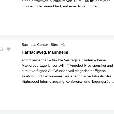
einen attraktiven Büroraum von 12 m²- 65 m² anmieten,
möbliert oder unmöbliert, mit einer Nutzung der
Mehr erfahre
Allgemeinflächen von ca. 150 m², wie gr
...
Business Center
Büro
+1
Harrlachweg 1, Mannheim
Harrlachweg, Mannheim
sofort beziehbar – flexible Vertragslaufzeiten – keine
Maklercourtage Unser „All in“ Angebot Provisionsfrei und
direkt verfügbar Auf Wunsch voll eingerichtet Eigene
Telefon- und Faxnummer Beste technische Infrastruktur
Highspeed Internetzugang Konferenz- und Tagungsräum
Mehr erfahren
jederzeit zubuchbar Tiefgaragen- und
...