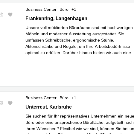
Business Center
Büro
+1
Frankenring 16, Langenhagen
Frankenring, Langenhagen
Unsere voll möblierten Büroräume sind mit hochwertigen
Möbeln und moderner Ausstattung ausgestattet. Sie
umfassen Schreibtische, ergonomische Stühle,
Aktenschränke und Regale, um Ihre Arbeitsbedürfnisse
optimal zu erfüllen. Darüber hinaus bieten wir auch eine
vollständige IT-Infrastruktur mit schnellem Intern
...
Mehr erfahren
Business Center
Büro
+1
Unterreut 6, Karlsruhe
Unterreut, Karlsruhe
Sie suchen für Ihr repräsentatives Unternehmen ein neu
Büro oder eine ansprechende Bürofläche, aufgeteilt nach
Ihren Wünschen? Flexibel wie wir sind, können Sie bei u