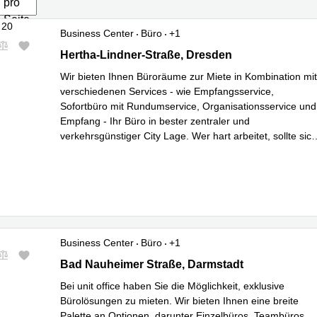
pro
Seite
Business Center
Büro
+1
Hertha-Lindner-Straße 10-12, Dresden
Hertha-Lindner-Straße, Dresden
Wir bieten Ihnen Büroräume zur Miete in Kombination mit
verschiedenen Services - wie Empfangsservice,
Sofortbüro mit Rundumservice, Organisationsservice und
Empfang - Ihr Büro in bester zentraler und
verkehrsgünstiger City Lage. Wer hart arbeitet, sollte sich
auch den besten Platz zum Geld verdiene
...
Mehr erfahren
Business Center
Büro
+1
Bad Nauheimer Str. 4, Darmstadt
Bad Nauheimer Straße, Darmstadt
Bei unit office haben Sie die Möglichkeit, exklusive
Bürolösungen zu mieten. Wir bieten Ihnen eine breite
Palette an Optionen, darunter Einzelbüros, Teambüros,