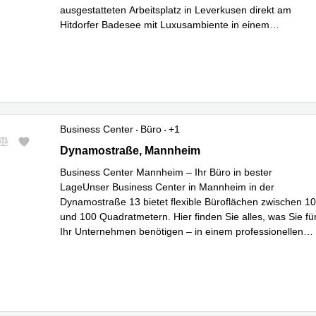
ausgestatteten Arbeitsplatz in Leverkusen direkt am
Hitdorfer Badesee mit Luxusambiente in einem
Mehr erfahren
hochexklusiven Business C
...
Business Center
Büro
+1
Dynamostraße 13, Mannheim
Dynamostraße, Mannheim
Business Center Mannheim – Ihr Büro in bester
LageUnser Business Center in Mannheim in der
Dynamostraße 13 bietet flexible Büroflächen zwischen 10
und 100 Quadratmetern. Hier finden Sie alles, was Sie fü
Ihr Unternehmen benötigen – in einem professionellen
Mehr erfahren
Umfeld und mit bester Infrastruktur.A
...