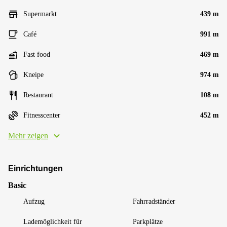
Supermarkt
439 m
Café
991 m
Fast food
469 m
Kneipe
974 m
Restaurant
108 m
Fitnesscenter
452 m
Mehr zeigen
Einrichtungen
Basic
Aufzug
Fahrradständer
Lademöglichkeit für
Parkplätze