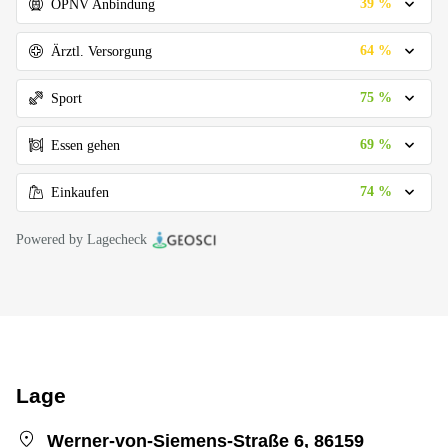
39 %
ÖPNV Anbindung
64 %
Ärztl. Versorgung
75 %
Sport
69 %
Essen gehen
74 %
Einkaufen
Powered by Lagecheck
Lage
Werner-von-Siemens-Straße 6, 86159