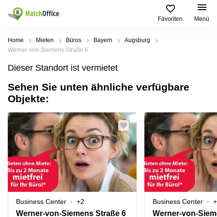
Favoriten
Menü
Mieten / Vermieten
Home
Mieten
Büros
Bayern
Augsburg
Werner-von-Siemens-Straße 6
Hilfe
Produktseiten
Beliebte
Beliebte
Dieser Standort ist vermietet
Städte
Suchanfragen
Büro
Sehen Sie unten ähnliche verfügbare
Über uns
mieten
Büro
Regus
Objekte:
mieten
Dortmund
Business
München
Ellipson
Büro vermieten
center
Geschäftsadresse
Ruhrallee
Coworking
Hamburg
9
Preis
Space
Dortmund
Geschäftsadresse
Seminarraum
mieten
Office Club
Log-in
Düsseldorf
Ballindamm
Virtuelles
3
Büro
Geschäftsadresse
Stuttgart
Rahel-
Business Center
+2
Business Center
+
Hirsch-
Büro
Straße
Werner-von-Siemens Straße 6
Werner-von-Siem