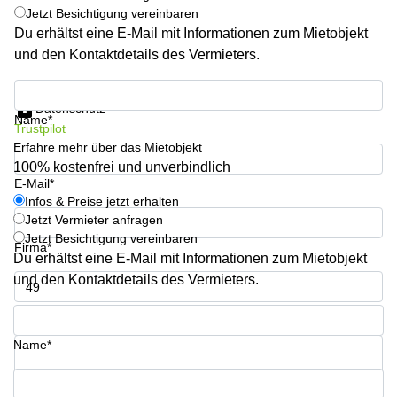
Büro
Jetzt Besichtigung vereinbaren
2 Berlin
mieten
Regus
Du erhältst eine E-Mail mit Informationen zum Mietobjekt
Berlin
und den Kontaktdetails des Vermieters.
Mitte
Frankfurter
Str. 720-
Büro
Infos & Preise jetzt erhalten
726 Köln
mieten
Datenschutz
Name*
Dortmund
Hohenstaufenring
Trustpilot
62 Köln
Erfahre mehr über das Mietobjekt
Tagungsraum
München
100% kostenfrei und unverbindlich
Erna-
E-Mail*
Scheffler-
Büro
Str. 1A
Infos & Preise jetzt erhalten
Mannheim
Köln
Jetzt Vermieter anfragen
mieten
Jetzt Besichtigung vereinbaren
Hohenzollernring
Firma*
Du erhältst eine E-Mail mit Informationen zum Mietobjekt
Büro
57 Koln
mieten
und den Kontaktdetails des Vermieters.
Nürnberg
Ludwig-
Erhard-
Telefon*
Meetingraum
Straße 18
Berlin
Hamburg
Name*
Coworking
Köln
Ihre Frage (optional)