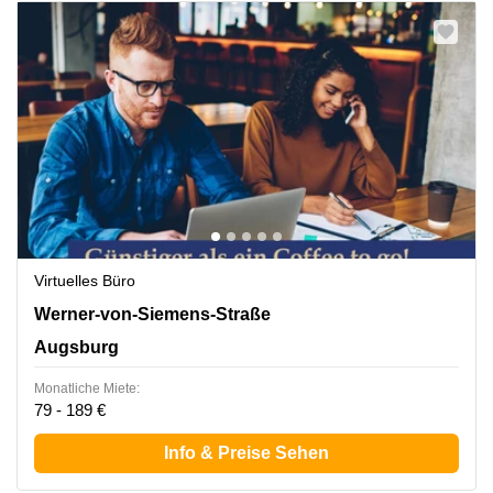
Virtuelles Büro
Werner-von-Siemens Straße 6, Augsburg
Werner-von-Siemens-Straße
Augsburg
Monatliche Miete:
79 - 189 €
Info & Preise Sehen