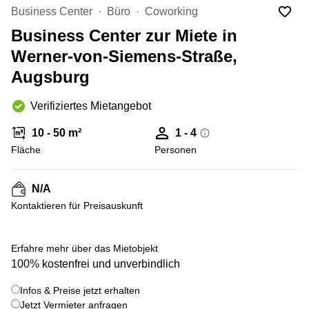
mieten
10
Business Center
Büro
Coworking
Düsseldorf
Berlin
Business Center zur Miete in
Büro
Kienberger
mieten
Werner-von-Siemens-Straße,
Allee 4
Köln
Berlin
Augsburg
Schönefeld
Büro
mieten
Bahnhofstrasse
Verifiziertes Mietangebot
Essen
8 Hannover
10 - 50 m²
1 - 4
Büro
Speditionstraße
mieten
Fläche
21 Regus
Personen
Hannover
Düsseldorf
Seminarraum
Arcus
N/A
Düsseldorf
Park
Kontaktieren für Preisauskunft
Torgauer
Büro
+ 10 bilder
Str.
mieten
Neuss
Mainzer
Erfahre mehr über das Mietobjekt
Landstraße
100% kostenfrei und unverbindlich
Büro
69
mieten
Frankfurt
Infos & Preise jetzt erhalten
Hamburg
Jetzt Vermieter anfragen
Europaplatz