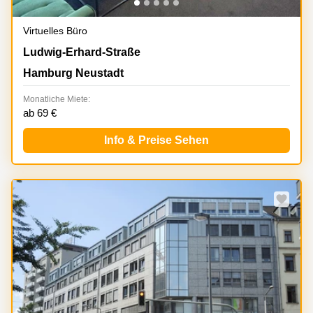
Virtuelles Büro
Ludwig-Erhard-Straße 18, Hamburg Neustadt
Ludwig-Erhard-Straße
Hamburg Neustadt
Monatliche Miete:
ab 69 €
Info & Preise Sehen