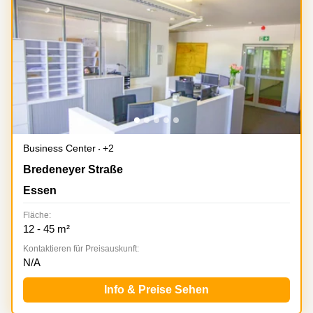
Business Center
+2
Bredeneyer Straße 2B, Essen
Bredeneyer Straße
Essen
Fläche:
12 - 45 m²
Kontaktieren für Preisauskunft:
N/A
Info & Preise Sehen