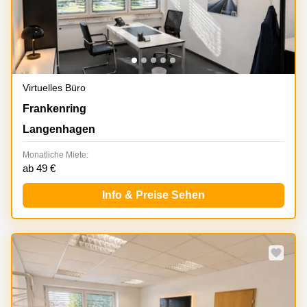
Virtuelles Büro
Frankenring 18, Langenhagen
Frankenring
Langenhagen
Monatliche Miete:
ab 49 €
Info & Preise Sehen