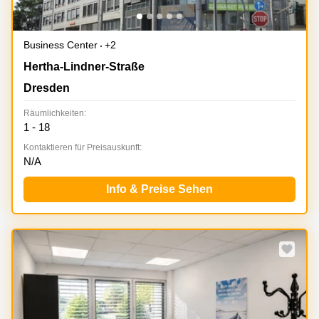
Business Center
+2
Hertha-Lindner-Straße 10-12, Dresden
Hertha-Lindner-Straße
Dresden
Räumlichkeiten:
1 - 18
Kontaktieren für Preisauskunft:
N/A
Info & Preise Sehen