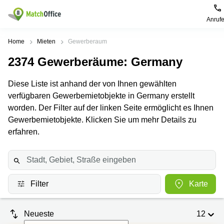
Anruf
Mieten / Vermieten
Home
Mieten
Gewerberaum
2374
Gewerberäume
: Germany
Hilfe
Produktseiten
Beliebte
Beliebte
Städte
Suchanfragen
Diese Liste ist anhand der von Ihnen gewählten
Büro
Über uns
verfügbaren Gewerbemietobjekte in Germany erstellt
mieten
Büro
Regus
mieten
Dortmund
worden. Der Filter auf der linken Seite ermöglicht es Ihnen
Business
München
Ellipson
Büro vermieten
Gewerbemietobjekte. Klicken Sie um mehr Details zu
center
Geschäftsadresse
Ruhrallee
erfahren.
Coworking
Hamburg
9
Preis
Space
Dortmund
Geschäftsadresse
Seminarraum
mieten
Office Club
Log-in
Düsseldorf
Ballindamm
Virtuelles
3
Filter
Karte
Büro
Geschäftsadresse
Stuttgart
Rahel-
Hirsch-
Neueste
12
Büro
Straße