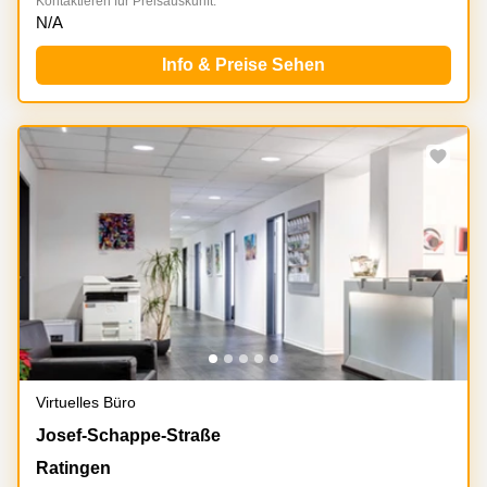
Kontaktieren für Preisauskunft:
N/A
Info & Preise Sehen
Virtuelles Büro
Josef-Schappe-Straße 21, Ratingen
Josef-Schappe-Straße
Ratingen