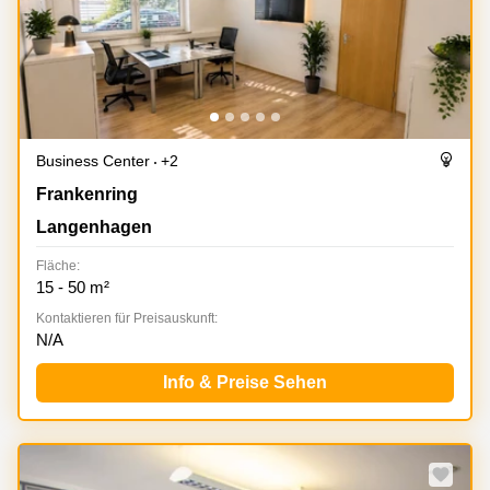
Business Center
+2
Frankenring 16, Langenhagen
Frankenring
Langenhagen
Fläche:
15 - 50 m²
Kontaktieren für Preisauskunft:
N/A
Info & Preise Sehen