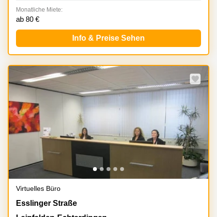
Monatliche Miete:
ab 80 €
Info & Preise Sehen
Virtuelles Büro
Esslinger Strasse 7, Leinfelden-Echterdingen
Esslinger Straße