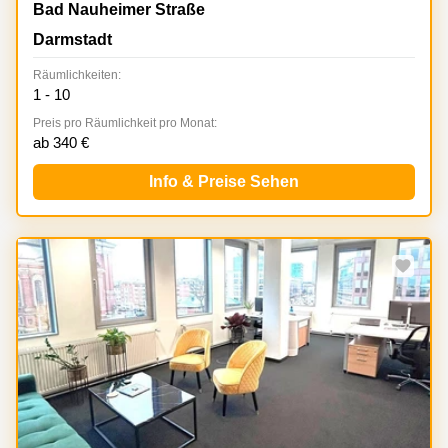
Bad Nauheimer Str. 4, Darmstadt
Bad Nauheimer Straße
Darmstadt
Räumlichkeiten:
1 - 10
Preis pro Räumlichkeit pro Monat:
ab 340 €
Info & Preise Sehen