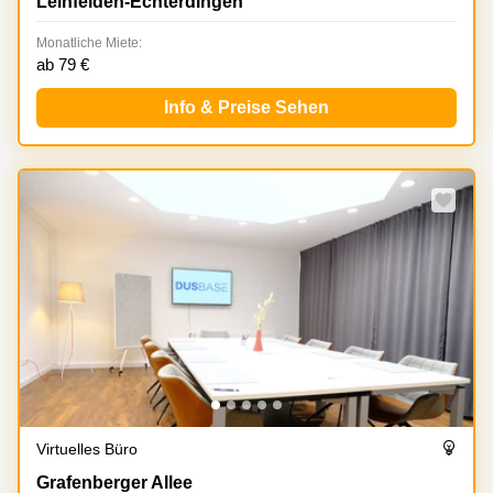
Leinfelden-Echterdingen
Monatliche Miete:
ab 79 €
Info & Preise Sehen
Virtuelles Büro
Grafenberger Allee 277-287, Düsseldorf Flingern Nord
Grafenberger Allee