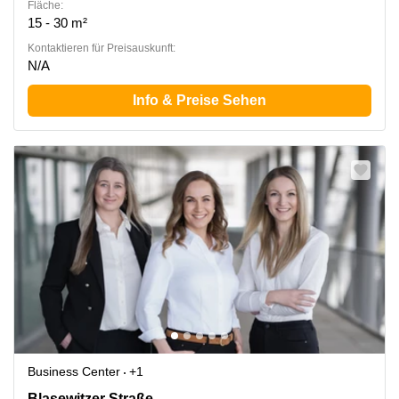
Fläche:
15 - 30 m²
Kontaktieren für Preisauskunft:
N/A
Info & Preise Sehen
Business Center
+1
Blasewitzer Straße 41, Dresden
Blasewitzer Straße