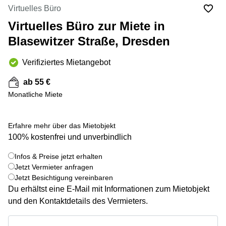
mieten
10
Virtuelles Büro
Düsseldorf
Berlin
Virtuelles Büro zur Miete in
Büro
Kienberger
mieten
Blasewitzer Straße, Dresden
Allee 4
Köln
Berlin
Schönefeld
Verifiziertes Mietangebot
Büro
mieten
Bahnhofstrasse
ab 55 €
Essen
8 Hannover
Monatliche Miete
Büro
Speditionstraße
mieten
21 Regus
Hannover
Düsseldorf
Erfahre mehr über das Mietobjekt
Seminarraum
Arcus
100% kostenfrei und unverbindlich
Düsseldorf
Park
Torgauer
Infos & Preise jetzt erhalten
Büro
+ 7 bilder
Str.
Jetzt Vermieter anfragen
mieten
Jetzt Besichtigung vereinbaren
Neuss
Mainzer
Du erhältst eine E-Mail mit Informationen zum Mietobjekt
Landstraße
Büro
69
und den Kontaktdetails des Vermieters.
mieten
Frankfurt
Hamburg
Infos & Preise jetzt erhalten
Europaplatz