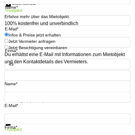
Datenschutz
Büro
2 Berlin
Name*
mieten
Regus
Trustpilot
Berlin
Erfahre mehr über das Mietobjekt
Mitte
Frankfurter
100% kostenfrei und unverbindlich
Str. 720-
E-Mail*
Büro
726 Köln
Infos & Preise jetzt erhalten
mieten
Dortmund
Jetzt Vermieter anfragen
Hohenstaufenring
62 Köln
Jetzt Besichtigung vereinbaren
Firma*
Tagungsraum
Du erhältst eine E-Mail mit Informationen zum Mietobjekt
München
Erna-
und den Kontaktdetails des Vermieters.
Scheffler-
Büro
Str. 1A
Mannheim
Telefon*
Köln
mieten
Hohenzollernring
Name*
Büro
57 Koln
mieten
Nürnberg
Ludwig-
Ihre Frage (optional)
Erhard-
E-Mail*
Meetingraum
Straße 18
Berlin
Hamburg
Infos & Preise jetzt erhalten
Datenschutz
Coworking
Firma*
Trustpilot
Köln