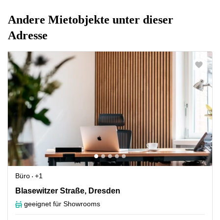
Andere Mietobjekte unter dieser
Adresse
Büro
+1
Blasewitzer Straße 41, Dresden
Blasewitzer Straße, Dresden
geeignet für Showrooms