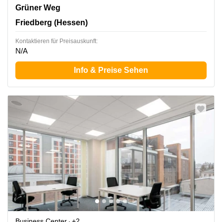
Grüner Weg 5, Friedberg (Hessen)
Grüner Weg
Friedberg (Hessen)
Kontaktieren für Preisauskunft:
N/A
Info & Preise Sehen
Business Center
+2