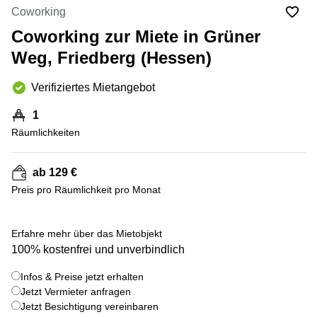
mieten
10
Coworking
Düsseldorf
Berlin
Coworking zur Miete in Grüner
Büro
Kienberger
mieten
Weg, Friedberg (Hessen)
Allee 4
Köln
Berlin
Schönefeld
Verifiziertes Mietangebot
Büro
mieten
Bahnhofstrasse
1
Essen
8 Hannover
Räumlichkeiten
Büro
Speditionstraße
mieten
21 Regus
Hannover
Düsseldorf
ab 129 €
Seminarraum
Preis pro Räumlichkeit pro Monat
Arcus
Düsseldorf
Park
Torgauer
Büro
+ 4 bilder
Str.
Erfahre mehr über das Mietobjekt
mieten
100% kostenfrei und unverbindlich
Neuss
Mainzer
Landstraße
Büro
Infos & Preise jetzt erhalten
69
mieten
Frankfurt
Jetzt Vermieter anfragen
Hamburg
Jetzt Besichtigung vereinbaren
Europaplatz