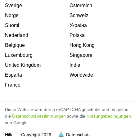
Sverige
Österreich
Norge
Schweiz
Suomi
Україна
Nederland
Polska
Belgique
Hong Kong
Luxembourg
Singapore
United Kingdom
India
España
Worldwide
France
Diese Website wird durch reCAPTCHA geschützt und es gelten
die
Datenschutzbestimmungen
sowie die
Nutzungsbedingungen
von Google.
Hilfe
Copyright
2026
Datenschutz
voll
voll
voll
voll
voll