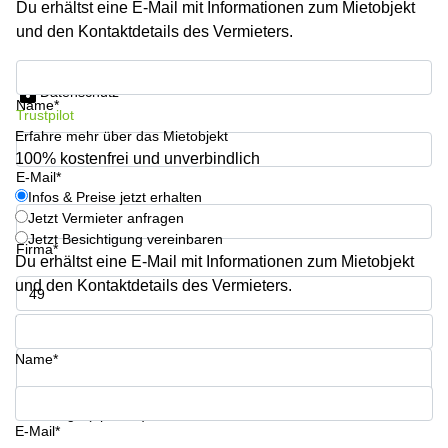
Du erhältst eine E-Mail mit Informationen zum Mietobjekt
Büro
2 Berlin
mieten
und den Kontaktdetails des Vermieters.
Regus
Berlin
Mitte
Frankfurter
Infos & Preise jetzt erhalten
Str. 720-
Datenschutz
Büro
726 Köln
Name*
Trustpilot
mieten
Dortmund
Erfahre mehr über das Mietobjekt
Hohenstaufenring
62 Köln
100% kostenfrei und unverbindlich
Tagungsraum
E-Mail*
München
Erna-
Infos & Preise jetzt erhalten
Scheffler-
Jetzt Vermieter anfragen
Büro
Str. 1A
Jetzt Besichtigung vereinbaren
Mannheim
Köln
Firma*
mieten
Du erhältst eine E-Mail mit Informationen zum Mietobjekt
Hohenzollernring
und den Kontaktdetails des Vermieters.
Büro
57 Koln
mieten
Telefon*
Nürnberg
Ludwig-
Erhard-
Name*
Meetingraum
Straße 18
Berlin
Hamburg
Coworking
Ihre Frage (optional)
E-Mail*
Köln