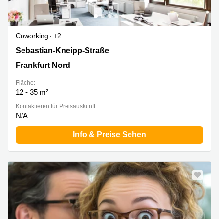
Coworking
+2
Sebastian-Kneipp-Str. 41, Frankfurt Nord
Sebastian-Kneipp-Straße
Frankfurt Nord
Fläche:
12 - 35 m²
Kontaktieren für Preisauskunft:
N/A
Info & Preise Sehen