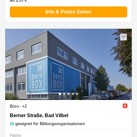
Info & Preise Sehen
Büro
+2
Berner Straße 38, Bad Vilbel
Berner Straße, Bad Vilbel
geeignet für Bildungsorganisationen
Fläche: