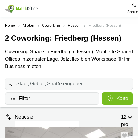
Anruf
Mieten / Vermieten
Home
Mieten
Coworking
Hessen
Friedberg (Hessen)
2
Coworking
: Friedberg (Hessen)
Hilfe
Produktseiten
Beliebte
Beliebte
Städte
Suchanfragen
Coworking Space in Friedberg (Hessen): Möblierte Shared
Büro
Über uns
Offices in zentraler Lage. Jetzt flexiblen Workspace für Ihr
mieten
Büro
Regus
mieten
Dortmund
Business mieten
Business
München
Ellipson
Büro vermieten
center
Geschäftsadresse
Ruhrallee
Coworking
Hamburg
9
Preis
Space
Dortmund
Geschäftsadresse
Filter
Karte
Seminarraum
mieten
Office Club
Log-in
Düsseldorf
Ballindamm
Virtuelles
3
Neueste
12
Büro
Geschäftsadresse
Stuttgart
Rahel-
pro
Hirsch-
Seite
Büro
Straße