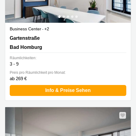
Business Center
+2
Gartenstraße 25-29, Bad Homburg
Gartenstraße
Bad Homburg
Räumlichkeiten:
3 - 9
Preis pro Räumlichkeit pro Monat:
ab 269 €
Info & Preise Sehen