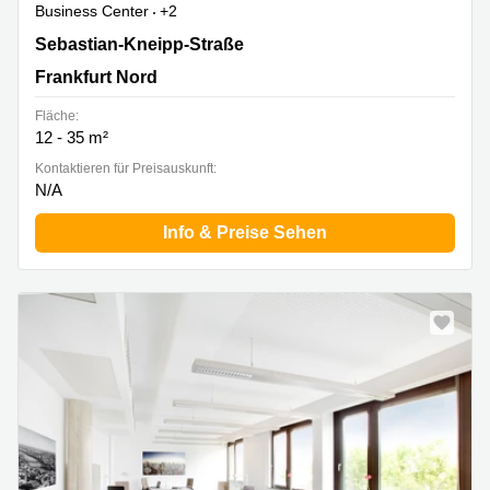
Business Center
+2
Sebastian-Kneipp-Str. 41, Frankfurt Nord
Sebastian-Kneipp-Straße
Frankfurt Nord
Fläche:
12 - 35 m²
Kontaktieren für Preisauskunft:
N/A
Info & Preise Sehen