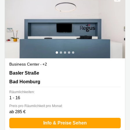
Business Center
+2
Basler Straße 3, Bad Homburg
Basler Straße
Bad Homburg
Räumlichkeiten:
1 - 16
Preis pro Räumlichkeit pro Monat:
ab 285 €
Info & Preise Sehen