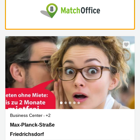
Business Center
+2
Max-Planck-Straße 36, Friedrichsdorf
Max-Planck-Straße
Friedrichsdorf