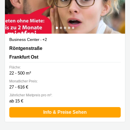
Business Center
+2
Röntgenstraße 7-9, Frankfurt Ost
Röntgenstraße
Frankfurt Ost
Fläche:
22 - 500 m²
Monatlicher Preis:
27 - 616 €
Jährlicher Mietpreis pro m²:
ab 15 €
Info & Preise Sehen