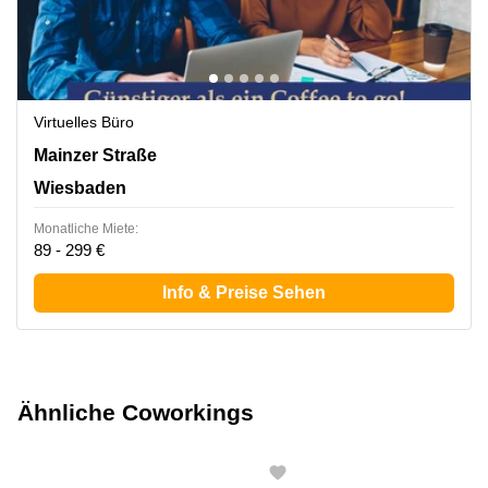
Virtuelles Büro
Mainzer Straße 75, Wiesbaden
Mainzer Straße
Wiesbaden
Monatliche Miete:
89 - 299 €
Info & Preise Sehen
Ähnliche Coworkings