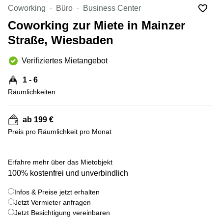
mieten
10
Coworking
Büro
Business Center
Düsseldorf
Berlin
Coworking zur Miete in Mainzer
Büro
Kienberger
mieten
Straße, Wiesbaden
Allee 4
Köln
Berlin
Schönefeld
Verifiziertes Mietangebot
Büro
mieten
Bahnhofstrasse
1 - 6
Essen
8 Hannover
Räumlichkeiten
Büro
Speditionstraße
mieten
21 Regus
Hannover
Düsseldorf
ab 199 €
Seminarraum
Preis pro Räumlichkeit pro Monat
Arcus
Düsseldorf
Park
Torgauer
Büro
+ 5 bilder
Str.
Erfahre mehr über das Mietobjekt
mieten
100% kostenfrei und unverbindlich
Neuss
Mainzer
Landstraße
Büro
Infos & Preise jetzt erhalten
69
mieten
Frankfurt
Jetzt Vermieter anfragen
Hamburg
Jetzt Besichtigung vereinbaren
Europaplatz