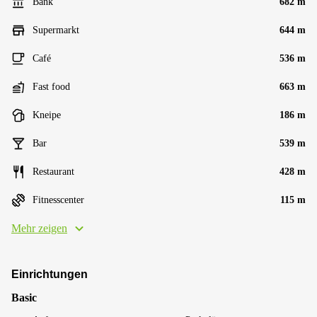
Bank
682 m
Supermarkt
644 m
Café
536 m
Fast food
663 m
Kneipe
186 m
Bar
539 m
Restaurant
428 m
Fitnesscenter
115 m
Mehr zeigen
Einrichtungen
Basic