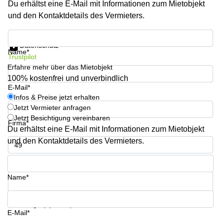
Du erhältst eine E-Mail mit Informationen zum Mietobjekt
Büro
2 Berlin
mieten
und den Kontaktdetails des Vermieters.
Regus
Berlin
Mitte
Frankfurter
Infos & Preise jetzt erhalten
Str. 720-
Datenschutz
Büro
726 Köln
Name*
Trustpilot
mieten
Dortmund
Erfahre mehr über das Mietobjekt
Hohenstaufenring
62 Köln
100% kostenfrei und unverbindlich
Tagungsraum
E-Mail*
München
Erna-
Infos & Preise jetzt erhalten
Scheffler-
Jetzt Vermieter anfragen
Büro
Str. 1A
Jetzt Besichtigung vereinbaren
Mannheim
Köln
Firma*
mieten
Du erhältst eine E-Mail mit Informationen zum Mietobjekt
Hohenzollernring
und den Kontaktdetails des Vermieters.
Büro
57 Koln
mieten
Telefon*
Nürnberg
Ludwig-
Erhard-
Name*
Meetingraum
Straße 18
Berlin
Hamburg
Coworking
Ihre Frage (optional)
E-Mail*
Köln