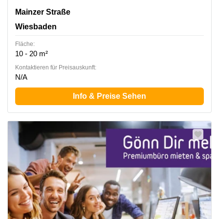
Mainzer Straße 75, Wiesbaden
Mainzer Straße
Wiesbaden
Fläche:
10 - 20 m²
Kontaktieren für Preisauskunft:
N/A
Info & Preise Sehen