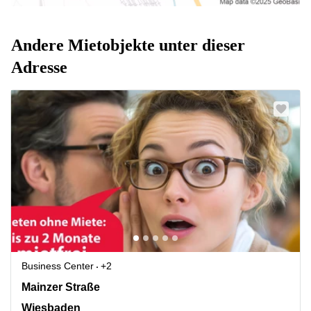
Andere Mietobjekte unter dieser
Adresse
Business Center
+2
Mainzer Straße 75, Wiesbaden
Mainzer Straße
Wiesbaden