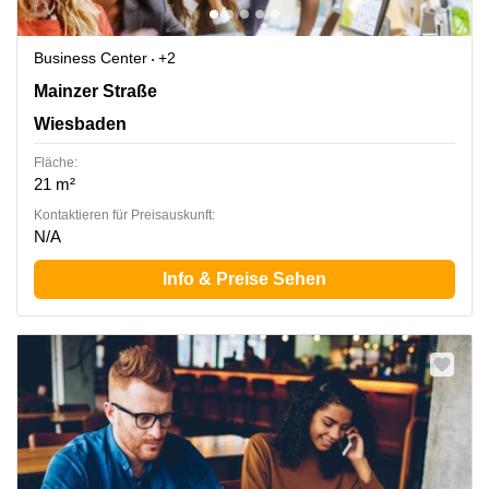
Business Center
+2
Mainzer Straße 75, Wiesbaden
Mainzer Straße
Wiesbaden
Fläche:
21 m²
Kontaktieren für Preisauskunft:
N/A
Info & Preise Sehen