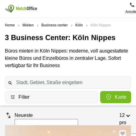
Anruf
Mieten / Vermieten
Home
Mieten
Business center
Köln
Köln Nippes
3
Business Center
: Köln Nippes
Hilfe
Produktseiten
Beliebte
Beliebte
Städte
Suchanfragen
Büros mieten in Köln Nippes: moderne, voll ausgestattete
Büro
Über uns
kleine Büros und Einzelbüros in zentraler Lage. Sofort
mieten
Büro
Regus
mieten
Dortmund
verfügbar für Ihr Business
Business
München
Ellipson
Büro vermieten
center
Geschäftsadresse
Ruhrallee
Coworking
Hamburg
9
Preis
Space
Dortmund
Geschäftsadresse
Filter
Karte
Seminarraum
mieten
Office Club
Log-in
Düsseldorf
Ballindamm
Virtuelles
3
Neueste
12
Büro
Geschäftsadresse
Stuttgart
Rahel-
pro
Hirsch-
Seite
Büro
Straße