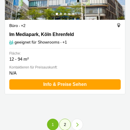
Büro
+2
Im Mediapark 5, Köln Ehrenfeld
Im Mediapark, Köln Ehrenfeld
geeignet für Showrooms
+1
Fläche:
12 - 94 m²
Kontaktieren für Preisauskunft:
N/A
Info & Preise Sehen
1
2