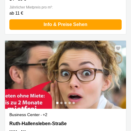
Jährlicher Mietpreis pro m²:
ab 11 €
Info & Preise Sehen
Business Center
+2
Ruth-Hallensleben-Str., Köln Nippes
Ruth-Hallensleben-Straße