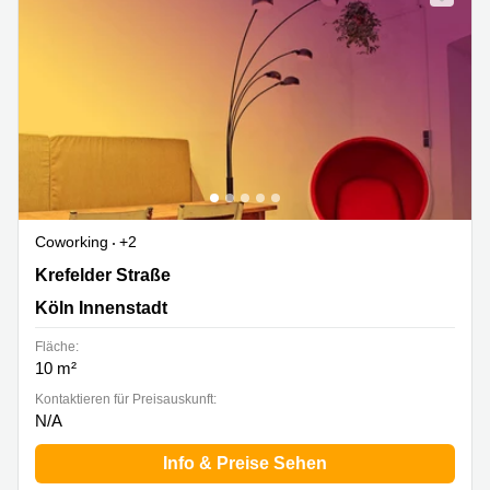
Coworking
+2
Krefelder Straße 18c, Köln Innenstadt
Krefelder Straße
Köln Innenstadt
Fläche:
10 m²
Kontaktieren für Preisauskunft:
N/A
Info & Preise Sehen