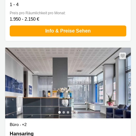
1 - 4
Preis pro Räumlichkeit pro Monat:
1.950 - 2.150 €
Info & Preise Sehen
Büro
+2
Hansaring 61, Köln Innenstadt
Hansaring