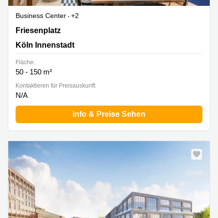
Business Center
+2
Friesenplatz 4, Köln Innenstadt
Friesenplatz
Köln Innenstadt
Fläche:
50 - 150 m²
Kontaktieren für Preisauskunft:
N/A
Info & Preise Sehen