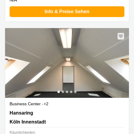
Info & Preise Sehen
Business Center
+2
Hansaring 61, Köln Innenstadt
Hansaring
Köln Innenstadt
Räumlichkeiten: