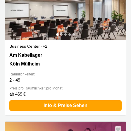
Business Center
+2
Am Kabellager 11-13, Köln Mülheim
Am Kabellager
Köln Mülheim
Räumlichkeiten:
2 - 49
Preis pro Räumlichkeit pro Monat:
ab 469 €
Info & Preise Sehen