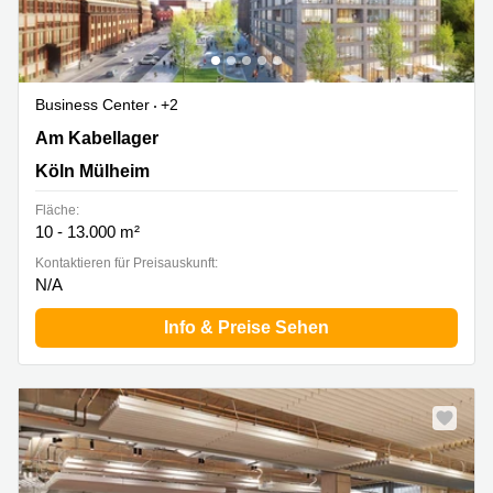
Business Center
+2
Am Kabellager 11, Köln Mülheim
Am Kabellager
Köln Mülheim
Fläche:
10 - 13.000 m²
Kontaktieren für Preisauskunft:
N/A
Info & Preise Sehen