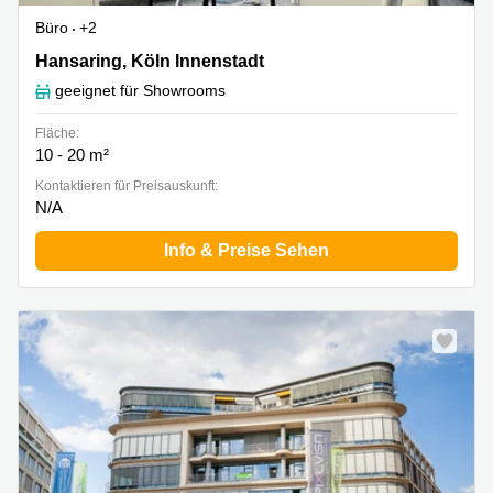
Büro
+2
Hansaring 61, Köln Innenstadt
Hansaring, Köln Innenstadt
geeignet für Showrooms
Fläche:
10 - 20 m²
Kontaktieren für Preisauskunft:
N/A
Info & Preise Sehen