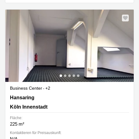
Business Center
+2
Hansaring 61, Köln Innenstadt
Hansaring
Köln Innenstadt
Fläche:
225 m²
Kontaktieren für Preisauskunft:
N/A