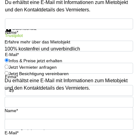
Du erhältst eine E-Mail mit Informationen zum Mietobjekt
Büro
2 Berlin
mieten
und den Kontaktdetails des Vermieters.
Regus
Berlin
Mitte
Frankfurter
Infos & Preise jetzt erhalten
Str. 720-
Datenschutz
Büro
726 Köln
Name*
Trustpilot
mieten
Dortmund
Erfahre mehr über das Mietobjekt
Hohenstaufenring
62 Köln
100% kostenfrei und unverbindlich
Tagungsraum
E-Mail*
München
Erna-
Infos & Preise jetzt erhalten
Scheffler-
Jetzt Vermieter anfragen
Büro
Str. 1A
Jetzt Besichtigung vereinbaren
Mannheim
Köln
Firma*
mieten
Du erhältst eine E-Mail mit Informationen zum Mietobjekt
Hohenzollernring
und den Kontaktdetails des Vermieters.
Büro
57 Koln
mieten
Telefon*
Nürnberg
Ludwig-
Erhard-
Name*
Meetingraum
Straße 18
Berlin
Hamburg
Coworking
Ihre Frage (optional)
E-Mail*
Köln