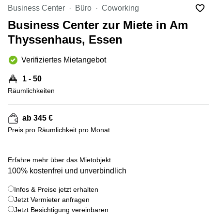
mieten
10
Business Center
Büro
Coworking
Düsseldorf
Berlin
Business Center zur Miete in Am
Büro
Kienberger
mieten
Thyssenhaus, Essen
Allee 4
Köln
Berlin
Schönefeld
Verifiziertes Mietangebot
Büro
mieten
Bahnhofstrasse
1 - 50
Essen
8 Hannover
Räumlichkeiten
Büro
Speditionstraße
mieten
21 Regus
Hannover
Düsseldorf
ab 345 €
Seminarraum
Preis pro Räumlichkeit pro Monat
Arcus
Düsseldorf
Park
Torgauer
Büro
+ 6 bilder
Str.
Erfahre mehr über das Mietobjekt
mieten
100% kostenfrei und unverbindlich
Neuss
Mainzer
Landstraße
Büro
Infos & Preise jetzt erhalten
69
mieten
Frankfurt
Jetzt Vermieter anfragen
Hamburg
Jetzt Besichtigung vereinbaren
Europaplatz