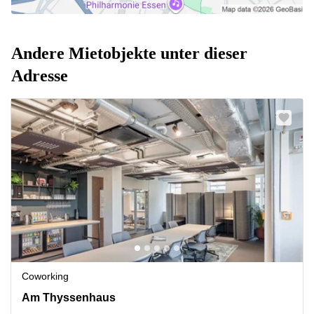
Andere Mietobjekte unter dieser
Adresse
Coworking
Am Thyssenhaus 1-3, Essen
Am Thyssenhaus