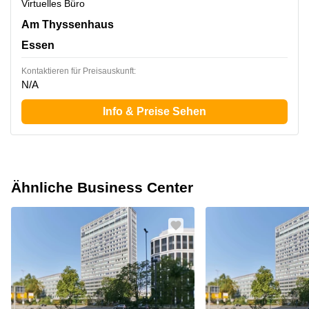
Virtuelles Büro
Am Thyssenhaus 1-3, Essen
Am Thyssenhaus
Essen
Kontaktieren für Preisauskunft:
N/A
Info & Preise Sehen
Ähnliche Business Center