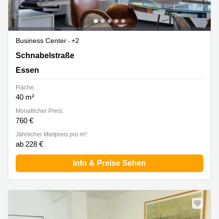
Business Center
+2
Schnabelstraße 1, Essen
Schnabelstraße
Essen
Fläche:
40 m²
Monatlicher Preis:
760 €
Jährlicher Mietpreis pro m²:
ab 228 €
Info & Preise Sehen