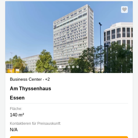
Business Center
+2
Am Thyssenhaus 1, Essen
Am Thyssenhaus
Essen
Fläche:
140 m²
Kontaktieren für Preisauskunft:
N/A