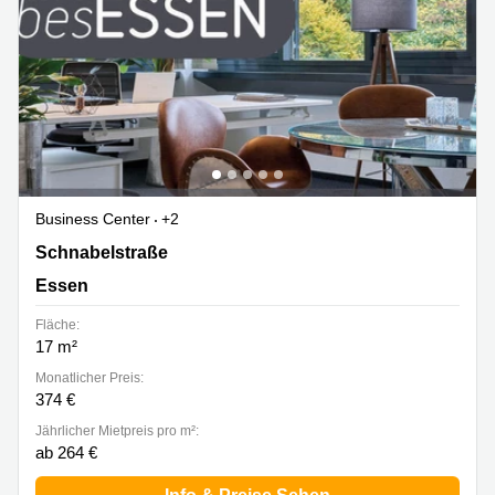
Business Center
+2
Schnabelstraße 1, 9-13A, 17, Essen
Schnabelstraße
Essen
Fläche:
17 m²
Monatlicher Preis:
374 €
Jährlicher Mietpreis pro m²:
ab 264 €