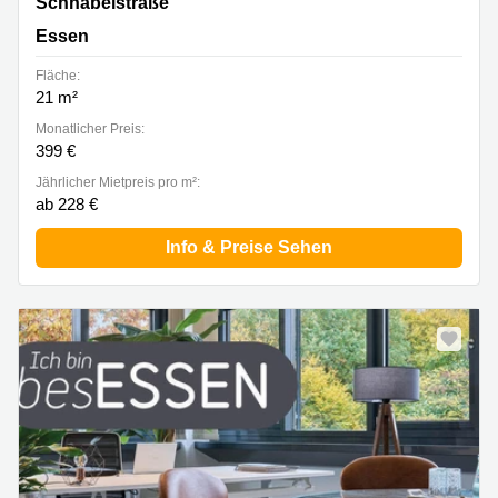
Schnabelstraße 1, 9-13A, 17, Essen
Schnabelstraße
Essen
Fläche:
21 m²
Monatlicher Preis:
399 €
Jährlicher Mietpreis pro m²:
ab 228 €
Info & Preise Sehen