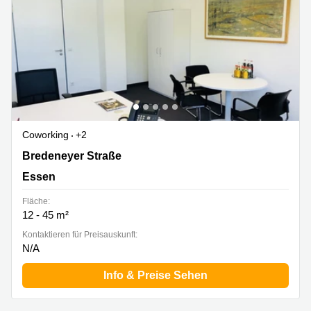
Coworking
+2
Bredeneyer Straße 2B, Essen
Bredeneyer Straße
Essen
Fläche:
12 - 45 m²
Kontaktieren für Preisauskunft:
N/A
Info & Preise Sehen