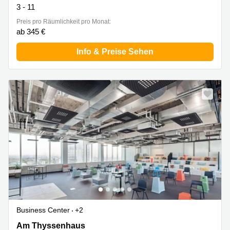
3 - 11
Preis pro Räumlichkeit pro Monat:
ab 345 €
Info & Preise Sehen
Business Center
+2
Am Thyssenhaus 1-3, Essen
Am Thyssenhaus