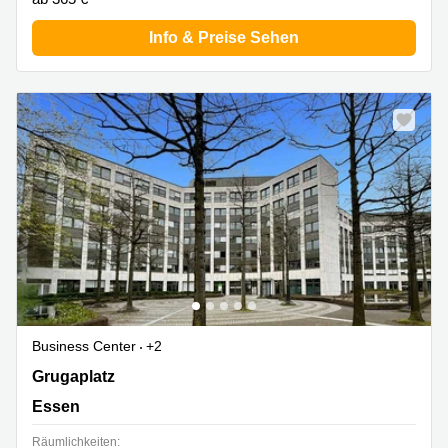
Info & Preise Sehen
Business Center
+2
Grugaplatz 2, Essen
Grugaplatz
Essen
Räumlichkeiten: