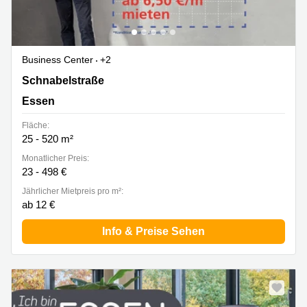
Business Center
+2
Schnabelstraße 1, 9-13A, 17, Essen
Schnabelstraße
Essen
Fläche:
25 - 520 m²
Monatlicher Preis:
23 - 498 €
Jährlicher Mietpreis pro m²:
ab 12 €
Info & Preise Sehen