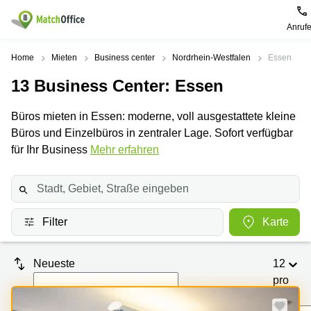
Anruf
Mieten / Vermieten
Home
Mieten
Business center
Nordrhein-Westfalen
Essen
13
Business Center
: Essen
Hilfe
Produktseiten
Beliebte
Beliebte
Städte
Suchanfragen
Büros mieten in Essen: moderne, voll ausgestattete kleine
Büro
Über uns
Büros und Einzelbüros in zentraler Lage. Sofort verfügbar
mieten
Büro
Regus
mieten
Dortmund
für Ihr Business
Mehr erfahren
Business
München
Ellipson
Büro vermieten
center
Geschäftsadresse
Ruhrallee
Coworking
Hamburg
9
Preis
Space
Dortmund
Geschäftsadresse
Filter
Karte
Seminarraum
mieten
Office Club
Log-in
Düsseldorf
Ballindamm
Virtuelles
3
Neueste
12
Büro
Geschäftsadresse
Stuttgart
Rahel-
pro
Hirsch-
Seite
Büro
Straße