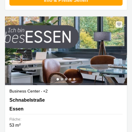
Info & Preise Sehen
Business Center
+2
Schnabelstraße 1, 9-13A, 17, Essen
Schnabelstraße
Essen
Fläche:
53 m²