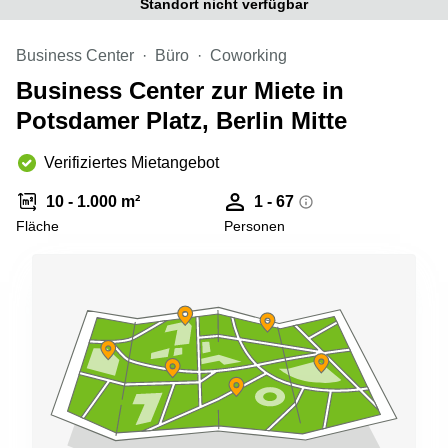
Standort nicht verfügbar
Büro
2 Berlin
mieten
Regus
Berlin
Business Center
Büro
Coworking
Mitte
Frankfurter
Business Center zur Miete in
Str. 720-
Büro
726 Köln
Potsdamer Platz, Berlin Mitte
mieten
Dortmund
Hohenstaufenring
62 Köln
Verifiziertes Mietangebot
Tagungsraum
München
Erna-
10 - 1.000 m²
1 - 67
Scheffler-
Büro
Str. 1A
Fläche
Personen
Mannheim
Köln
mieten
Hohenzollernring
Büro
57 Koln
mieten
Nürnberg
Ludwig-
Erhard-
Meetingraum
Straße 18
Berlin
Hamburg
Coworking
Köln