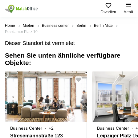
Favoriten
Menü
Mieten / Vermieten
Home
Mieten
Business center
Berlin
Berlin Mitte
Potsdamer Platz 10
Hilfe
Produktseiten
Beliebte
Beliebte
Dieser Standort ist vermietet
Städte
Suchanfragen
Büro
Sehen Sie unten ähnliche verfügbare
Über uns
mieten
Büro
Regus
Objekte:
mieten
Dortmund
Business
München
Ellipson
Büro vermieten
center
Geschäftsadresse
Ruhrallee
Coworking
Hamburg
9
Preis
Space
Dortmund
Geschäftsadresse
Seminarraum
mieten
Office Club
Log-in
Düsseldorf
Ballindamm
Virtuelles
3
Büro
Geschäftsadresse
Stuttgart
Rahel-
Business Center
+2
Business Center
+
Hirsch-
Büro
Straße
Stresemannstraße 123
Leipziger Platz 15