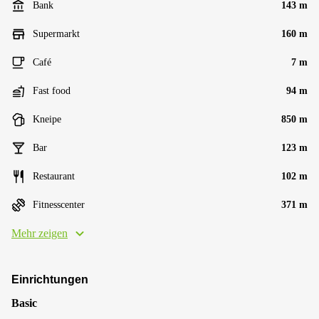
Bank
143 m
Supermarkt
160 m
Café
7 m
Fast food
94 m
Kneipe
850 m
Bar
123 m
Restaurant
102 m
Fitnesscenter
371 m
Mehr zeigen
Einrichtungen
Basic