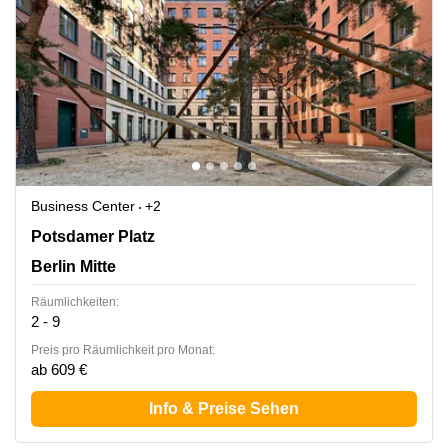
Business Center
+2
Potsdamer Platz 10, Berlin Mitte
Potsdamer Platz
Berlin Mitte
Räumlichkeiten:
2 - 9
Preis pro Räumlichkeit pro Monat:
ab 609 €
Info & Preise Sehen