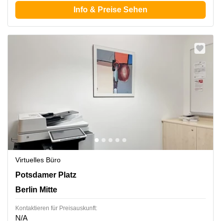
Info & Preise Sehen
Virtuelles Büro
Potsdamer Platz 10, Berlin Mitte
Potsdamer Platz
Berlin Mitte
Kontaktieren für Preisauskunft:
N/A