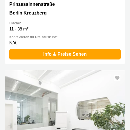
Prinzessinnenstraße 20, Berlin Kreuzberg
Prinzessinnenstraße
Berlin Kreuzberg
Fläche:
11 - 38 m²
Kontaktieren für Preisauskunft:
N/A
Info & Preise Sehen