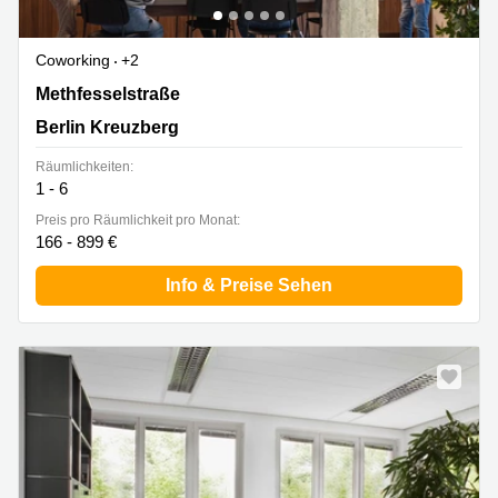
Coworking
+2
Methfesselstraße 43, Berlin Kreuzberg
Methfesselstraße
Berlin Kreuzberg
Räumlichkeiten:
1 - 6
Preis pro Räumlichkeit pro Monat:
166 - 899 €
Info & Preise Sehen