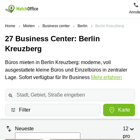
Anruf
Mieten / Vermieten
Home
Mieten
Business center
Berlin
Berlin Kreuzberg
27
Business Center
: Berlin
Hilfe
Produktseiten
Beliebte
Beliebte
Städte
Suchanfragen
Kreuzberg
Büro
Über uns
mieten
Büro
Regus
Büros mieten in Berlin Kreuzberg: moderne, voll
mieten
Dortmund
ausgestattete kleine Büros und Einzelbüros in zentraler
Business
München
Ellipson
Büro vermieten
center
Lage. Sofort verfügbar für Ihr Business
Mehr erfahren
Geschäftsadresse
Ruhrallee
Coworking
Hamburg
9
Preis
Space
Dortmund
Geschäftsadresse
Seminarraum
mieten
Office Club
Log-in
Düsseldorf
Ballindamm
Filter
Karte
Virtuelles
3
Büro
Geschäftsadresse
Stuttgart
Rahel-
Neueste
12
Hirsch-
Büro
pro
Straße