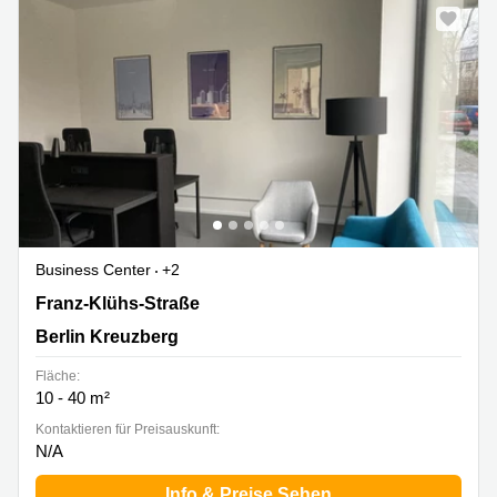
Business Center
+2
Franz-Klühs-Straße, Berlin Kreuzberg
Franz-Klühs-Straße
Berlin Kreuzberg
Fläche:
10 - 40 m²
Kontaktieren für Preisauskunft:
N/A
Info & Preise Sehen