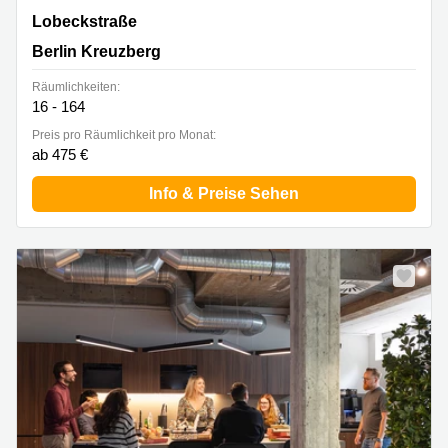
Lobeckstraße 36-40, Berlin Kreuzberg
Lobeckstraße
Berlin Kreuzberg
Räumlichkeiten:
16 - 164
Preis pro Räumlichkeit pro Monat:
ab 475 €
Info & Preise Sehen