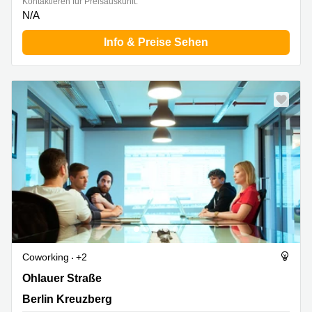
Kontaktieren für Preisauskunft:
N/A
Info & Preise Sehen
Coworking
+2
Ohlauer Straße 43, Berlin Kreuzberg
Ohlauer Straße
Berlin Kreuzberg