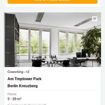
Coworking
+2
Am Treptower Park 75, Berlin Kreuzberg
Am Treptower Park
Berlin Kreuzberg
Fläche:
9 - 39 m²