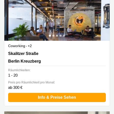
Coworking
+2
Skalitzer Straße 104, Berlin Kreuzberg
Skalitzer Straße
Berlin Kreuzberg
Räumlichkeiten:
1 - 20
Preis pro Räumlichkeit pro Monat:
ab 300 €
Info & Preise Sehen