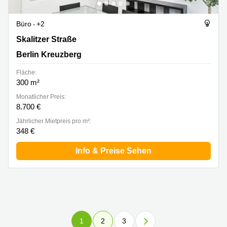
Büro
+2
Skalitzer Straße 33, Berlin Kreuzberg
Skalitzer Straße
Berlin Kreuzberg
Fläche:
300 m²
Monatlicher Preis:
8.700 €
Jährlicher Mietpreis pro m²:
348 €
Info & Preise Sehen
1
2
3