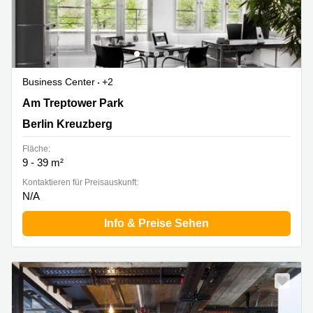
Business Center
+2
Am Treptower Park 75, Berlin Kreuzberg
Am Treptower Park
Berlin Kreuzberg
Fläche:
9 - 39 m²
Kontaktieren für Preisauskunft:
N/A
Info & Preise Sehen