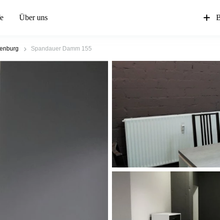
fe
Über uns
B
tenburg
Spandauer Damm 155