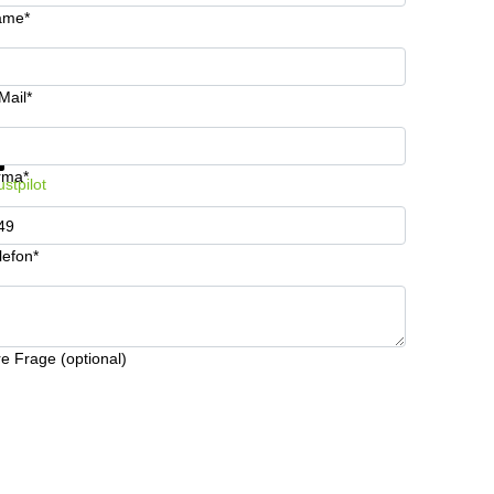
ame*
Mail*
fos & Preise jetzt erhalten
Datenschutz
rma*
ustpilot
lefon*
re Frage (optional)