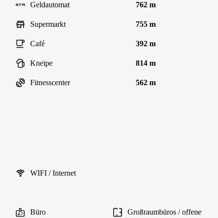
Geldautomat
762 m
Supermarkt
755 m
Café
392 m
Kneipe
814 m
Fitnesscenter
562 m
WIFI / Internet
Büro
Großraumbüros / offene