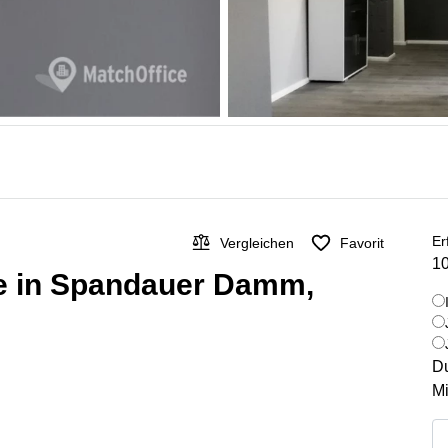
Er
Vergleichen
Favorit
10
te in Spandauer Damm,
Du
Mi