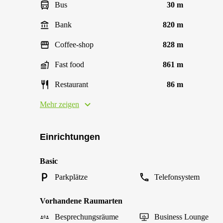
Bus
30 m
Bank
820 m
Coffee-shop
828 m
Fast food
861 m
Restaurant
86 m
Mehr zeigen
Einrichtungen
Basic
Parkplätze
Telefonsystem
Vorhandene Raumarten
Besprechungsräume
Business Lounge