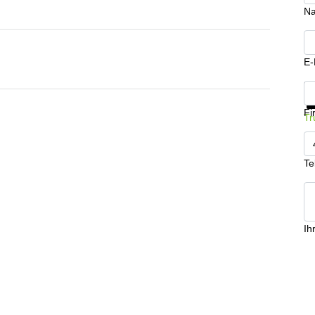
N
E-
In
Fi
Tr
Te
Ih