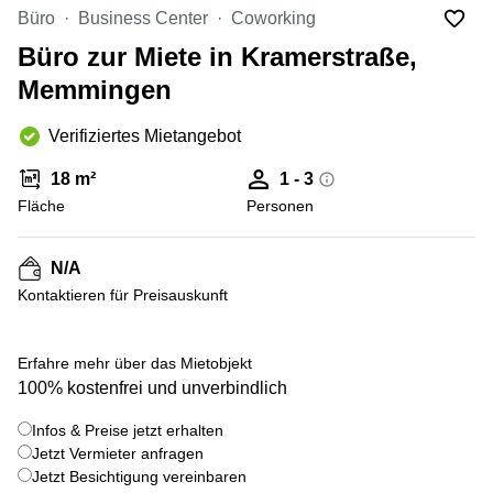
mieten
10
Büro
Business Center
Coworking
Düsseldorf
Berlin
Büro zur Miete in Kramerstraße,
Büro
Kienberger
mieten
Memmingen
Allee 4
Köln
Berlin
Schönefeld
Verifiziertes Mietangebot
Büro
mieten
Bahnhofstrasse
18 m²
1 - 3
Essen
8 Hannover
Fläche
Personen
Büro
Speditionstraße
mieten
21 Regus
Hannover
Düsseldorf
N/A
Seminarraum
Kontaktieren für Preisauskunft
Arcus
Düsseldorf
Park
Torgauer
Büro
Str.
Erfahre mehr über das Mietobjekt
mieten
100% kostenfrei und unverbindlich
Neuss
Mainzer
Landstraße
Büro
Infos & Preise jetzt erhalten
69
mieten
Frankfurt
Jetzt Vermieter anfragen
Hamburg
Jetzt Besichtigung vereinbaren
Europaplatz