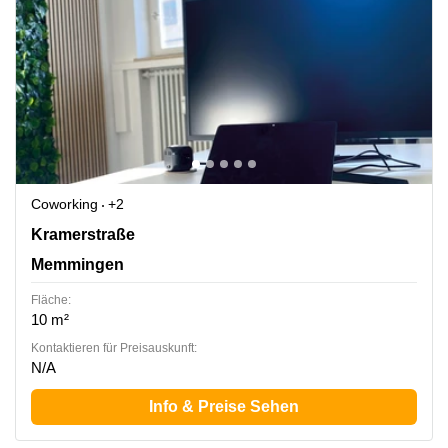
Coworking
+2
Kramerstraße 7, Memmingen
Kramerstraße
Memmingen
Fläche:
10 m²
Kontaktieren für Preisauskunft:
N/A
Info & Preise Sehen