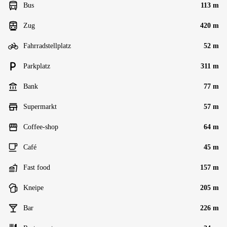
Bus
113 m
Zug
420 m
Fahrradstellplatz
52 m
Parkplatz
311 m
Bank
77 m
Supermarkt
57 m
Coffee-shop
64 m
Café
45 m
Fast food
157 m
Kneipe
205 m
Bar
226 m