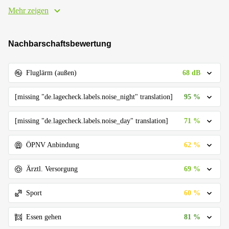
Mehr zeigen
Nachbarschaftsbewertung
68 dB
Fluglärm (außen)
95 %
[missing "de.lagecheck.labels.noise_night" translation]
71 %
[missing "de.lagecheck.labels.noise_day" translation]
62 %
ÖPNV Anbindung
69 %
Ärztl. Versorgung
60 %
Sport
81 %
Essen gehen