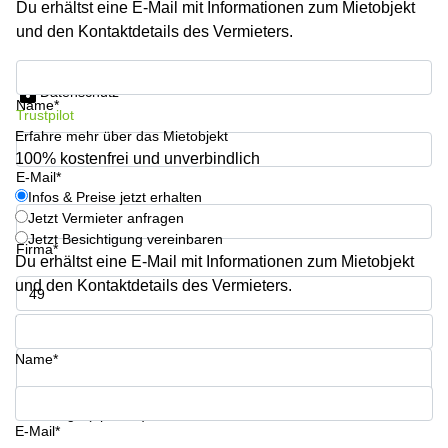
Du erhältst eine E-Mail mit Informationen zum Mietobjekt
Büro
2 Berlin
mieten
und den Kontaktdetails des Vermieters.
Regus
Berlin
Mitte
Frankfurter
Infos & Preise jetzt erhalten
Str. 720-
Datenschutz
Büro
726 Köln
Name*
Trustpilot
mieten
Dortmund
Erfahre mehr über das Mietobjekt
Hohenstaufenring
62 Köln
100% kostenfrei und unverbindlich
Tagungsraum
E-Mail*
München
Erna-
Infos & Preise jetzt erhalten
Scheffler-
Jetzt Vermieter anfragen
Büro
Str. 1A
Jetzt Besichtigung vereinbaren
Mannheim
Köln
Firma*
mieten
Du erhältst eine E-Mail mit Informationen zum Mietobjekt
Hohenzollernring
und den Kontaktdetails des Vermieters.
Büro
57 Koln
mieten
Telefon*
Nürnberg
Ludwig-
Erhard-
Name*
Meetingraum
Straße 18
Berlin
Hamburg
Coworking
Ihre Frage (optional)
E-Mail*
Köln