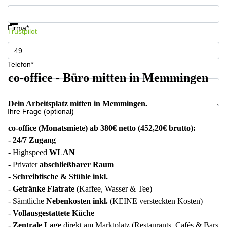
Infos & Preise jetzt erhalten
Datenschutz
Firma*
Trustpilot
Telefon*
co-office - Büro mitten in Memmingen
Dein Arbeitsplatz mitten in Memmingen.
Ihre Frage (optional)
co-office (Monatsmiete) ab 380€ netto (452,20€ brutto):
- 24/7 Zugang
- Highspeed
WLAN
- Privater
abschließbarer Raum
-
Schreibtische & Stühle inkl.
-
Getränke Flatrate
(Kaffee, Wasser & Tee)
- Sämtliche
Nebenkosten inkl.
(KEINE versteckten Kosten)
-
Vollausgestattete Küche
-
Zentrale Lage
direkt am Marktplatz (Restaurants, Cafés & Bars