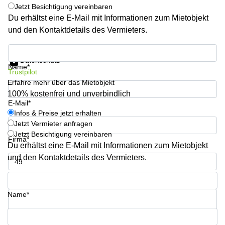
Büro
Jetzt Besichtigung vereinbaren
2 Berlin
mieten
Regus
Du erhältst eine E-Mail mit Informationen zum Mietobjekt
Berlin
und den Kontaktdetails des Vermieters.
Mitte
Frankfurter
Str. 720-
Infos & Preise jetzt erhalten
Büro
726 Köln
mieten
Datenschutz
Name*
Dortmund
Hohenstaufenring
Trustpilot
62 Köln
Erfahre mehr über das Mietobjekt
Tagungsraum
100% kostenfrei und unverbindlich
München
Erna-
E-Mail*
Scheffler-
Büro
Infos & Preise jetzt erhalten
Str. 1A
Mannheim
Köln
Jetzt Vermieter anfragen
mieten
Jetzt Besichtigung vereinbaren
Firma*
Hohenzollernring
Du erhältst eine E-Mail mit Informationen zum Mietobjekt
Büro
57 Koln
mieten
und den Kontaktdetails des Vermieters.
Nürnberg
Ludwig-
Erhard-
Telefon*
Meetingraum
Straße 18
Berlin
Hamburg
Name*
Coworking
Köln
Ihre Frage (optional)