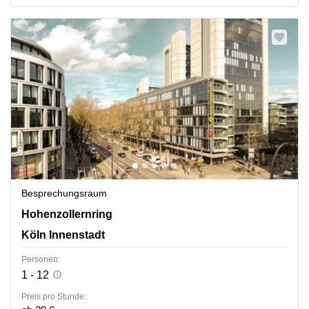
Besprechungsraum
Hohenzollernring 57, Köln Innenstadt
Hohenzollernring
Köln Innenstadt
Personen:
1 - 12
Preis pro Stunde: