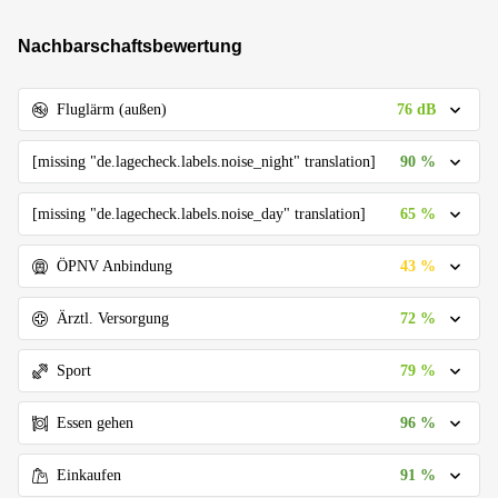
Nachbarschaftsbewertung
76 dB
Fluglärm (außen)
90 %
[missing "de.lagecheck.labels.noise_night" translation]
65 %
[missing "de.lagecheck.labels.noise_day" translation]
43 %
ÖPNV Anbindung
72 %
Ärztl. Versorgung
79 %
Sport
96 %
Essen gehen
91 %
Einkaufen