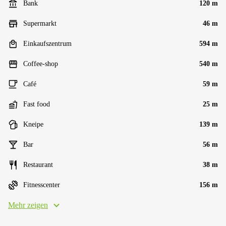
Bank
120 m
Supermarkt
46 m
Einkaufszentrum
594 m
Coffee-shop
540 m
Café
59 m
Fast food
25 m
Kneipe
139 m
Bar
56 m
Restaurant
38 m
Fitnesscenter
156 m
Mehr zeigen