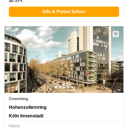
ab 39 €
Info & Preise Sehen
Coworking
Hohenzollernring 57, Köln Innenstadt
Hohenzollernring
Köln Innenstadt
Fläche: