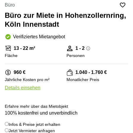
mieten
10
Büro
Düsseldorf
Berlin
Büro zur Miete in Hohenzollernring,
Büro
Kienberger
mieten
Köln Innenstadt
Allee 4
Köln
Berlin
Schönefeld
Verifiziertes Mietangebot
Büro
mieten
Bahnhofstrasse
13 - 22 m²
1 - 2
Essen
8 Hannover
Fläche
Personen
Büro
Speditionstraße
mieten
21 Regus
Hannover
Düsseldorf
960 €
1.040 - 1.760 €
Seminarraum
Jährliche Kosten pro m²
Monatlicher Preis
Arcus
Düsseldorf
Park
Details einsehen
Torgauer
Büro
+ 16 bilder
Str.
mieten
Neuss
Mainzer
Erfahre mehr über das Mietobjekt
Landstraße
100% kostenfrei und unverbindlich
Büro
69
mieten
Frankfurt
Infos & Preise jetzt erhalten
Hamburg
Jetzt Vermieter anfragen
Europaplatz