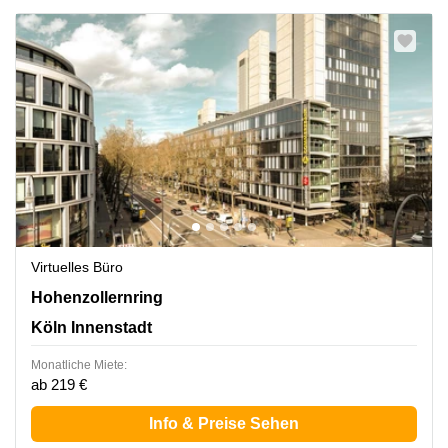
Virtuelles Büro
Hohenzollernring 57, Köln Innenstadt
Hohenzollernring
Köln Innenstadt
Monatliche Miete:
ab 219 €
Info & Preise Sehen