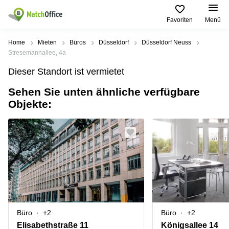
Favoriten
Menü
Mieten / Vermieten
Home
Mieten
Büros
Düsseldorf
Düsseldorf Neuss
Stresemannallee, 4a
Hilfe
Produktseiten
Beliebte
Beliebte
Dieser Standort ist vermietet
Städte
Suchanfragen
Büro
Sehen Sie unten ähnliche verfügbare
Über uns
mieten
Büro
Regus
Objekte:
mieten
Dortmund
Business
München
Ellipson
Büro vermieten
center
Geschäftsadresse
Ruhrallee
Coworking
Hamburg
9
Preis
Space
Dortmund
Geschäftsadresse
Seminarraum
mieten
Office Club
Log-in
Düsseldorf
Ballindamm
Virtuelles
3
Büro
Geschäftsadresse
Stuttgart
Rahel-
Büro
+2
Büro
+2
Hirsch-
Büro
Straße
Elisabethstraße 11
Königsallee 14