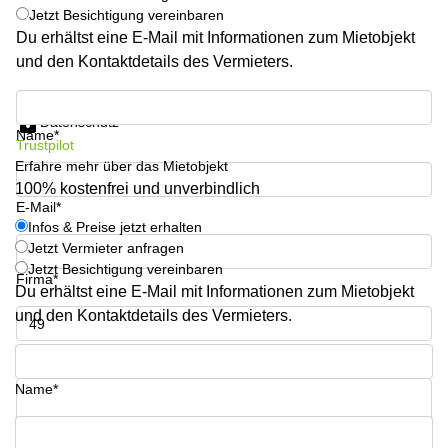
Büro
Jetzt Besichtigung vereinbaren
2 Berlin
mieten
Regus
Du erhältst eine E-Mail mit Informationen zum Mietobjekt
Berlin
und den Kontaktdetails des Vermieters.
Mitte
Frankfurter
Str. 720-
Büro
Infos & Preise jetzt erhalten
726 Köln
mieten
Datenschutz
Name*
Dortmund
Hohenstaufenring
Trustpilot
62 Köln
Erfahre mehr über das Mietobjekt
Tagungsraum
München
100% kostenfrei und unverbindlich
Erna-
E-Mail*
Scheffler-
Büro
Str. 1A
Infos & Preise jetzt erhalten
Mannheim
Köln
Jetzt Vermieter anfragen
mieten
Jetzt Besichtigung vereinbaren
Hohenzollernring
Firma*
Du erhältst eine E-Mail mit Informationen zum Mietobjekt
Büro
57 Koln
mieten
und den Kontaktdetails des Vermieters.
Nürnberg
Ludwig-
Erhard-
Telefon*
Meetingraum
Straße 18
Berlin
Hamburg
Name*
Coworking
Köln
Ihre Frage (optional)