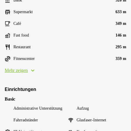
Bank
520 m
Supermarkt
633 m
Café
349 m
Fast food
146 m
Restaurant
295 m
Fitnesscenter
359 m
Mehr zeigen
Einrichtungen
Basic
Administrative Unterstützung
Aufzug
Fahrradständer
Glasfaser-Internet