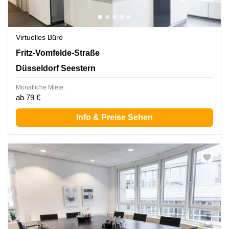
Virtuelles Büro
Fritz-Vomfelde-Str. 34, Düsseldorf Seestern
Fritz-Vomfelde-Straße
Düsseldorf Seestern
Monatliche Miete:
ab 79 €
Info & Preise Sehen