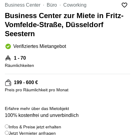
mieten
10
Business Center
Büro
Coworking
Düsseldorf
Berlin
Business Center zur Miete in Fritz-
Büro
Kienberger
mieten
Vomfelde-Straße, Düsseldorf
Allee 4
Köln
Berlin
Seestern
Schönefeld
Büro
mieten
Bahnhofstrasse
Verifiziertes Mietangebot
Essen
8 Hannover
1 - 70
Büro
Speditionstraße
mieten
Räumlichkeiten
21 Regus
Hannover
Düsseldorf
Seminarraum
Arcus
199 - 600 €
Düsseldorf
Park
Preis pro Räumlichkeit pro Monat
Torgauer
Büro
+ 5 bilder
Str.
mieten
Neuss
Mainzer
Erfahre mehr über das Mietobjekt
Landstraße
100% kostenfrei und unverbindlich
Büro
69
mieten
Frankfurt
Infos & Preise jetzt erhalten
Hamburg
Jetzt Vermieter anfragen
Europaplatz