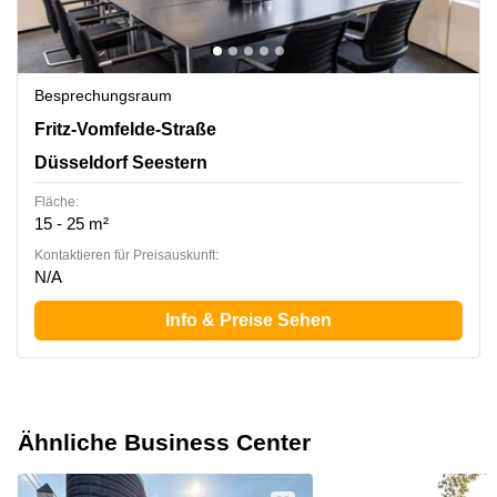
Besprechungsraum
Fritz-Vomfelde-Str. 34, Düsseldorf Seestern
Fritz-Vomfelde-Straße
Düsseldorf Seestern
Fläche:
15 - 25 m²
Kontaktieren für Preisauskunft:
N/A
Info & Preise Sehen
Ähnliche Business Center