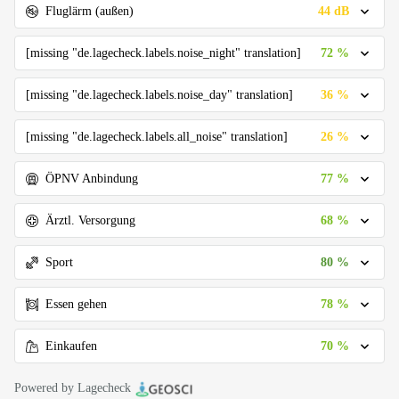
44 dB
Fluglärm (außen)
72 %
[missing "de.lagecheck.labels.noise_night" translation]
36 %
[missing "de.lagecheck.labels.noise_day" translation]
26 %
[missing "de.lagecheck.labels.all_noise" translation]
77 %
ÖPNV Anbindung
68 %
Ärztl. Versorgung
80 %
Sport
78 %
Essen gehen
70 %
Einkaufen
Powered by Lagecheck