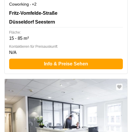
Coworking
+2
Fritz-Vomfelde-Str. 34, Düsseldorf Seestern
Fritz-Vomfelde-Straße
Düsseldorf Seestern
Fläche:
15 - 85 m²
Kontaktieren für Preisauskunft:
N/A
Info & Preise Sehen