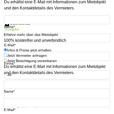
Du erhältst eine E-Mail mit Informationen zum Mietobjekt
Büro
2 Berlin
mieten
und den Kontaktdetails des Vermieters.
Regus
Berlin
Mitte
Frankfurter
Infos & Preise jetzt erhalten
Str. 720-
Datenschutz
Büro
726 Köln
Name*
Trustpilot
mieten
Dortmund
Erfahre mehr über das Mietobjekt
Hohenstaufenring
62 Köln
100% kostenfrei und unverbindlich
Tagungsraum
E-Mail*
München
Erna-
Infos & Preise jetzt erhalten
Scheffler-
Jetzt Vermieter anfragen
Büro
Str. 1A
Jetzt Besichtigung vereinbaren
Mannheim
Köln
Firma*
mieten
Du erhältst eine E-Mail mit Informationen zum Mietobjekt
Hohenzollernring
und den Kontaktdetails des Vermieters.
Büro
57 Koln
mieten
Telefon*
Nürnberg
Ludwig-
Erhard-
Name*
Meetingraum
Straße 18
Berlin
Hamburg
Coworking
Ihre Frage (optional)
E-Mail*
Köln