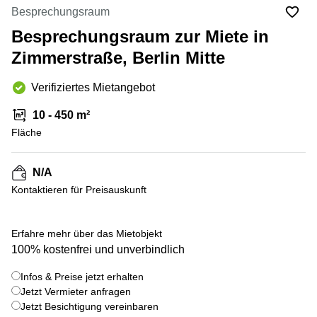
mieten
10
Besprechungsraum
Düsseldorf
Berlin
Besprechungsraum zur Miete in
Büro
Kienberger
mieten
Zimmerstraße, Berlin Mitte
Allee 4
Köln
Berlin
Schönefeld
Verifiziertes Mietangebot
Büro
mieten
Bahnhofstrasse
10 - 450 m²
Essen
8 Hannover
Fläche
Büro
Speditionstraße
mieten
21 Regus
Hannover
Düsseldorf
N/A
Seminarraum
Kontaktieren für Preisauskunft
Arcus
Düsseldorf
Park
Torgauer
Büro
+ 7 bilder
Str.
Erfahre mehr über das Mietobjekt
mieten
100% kostenfrei und unverbindlich
Neuss
Mainzer
Landstraße
Büro
Infos & Preise jetzt erhalten
69
mieten
Frankfurt
Jetzt Vermieter anfragen
Hamburg
Jetzt Besichtigung vereinbaren
Europaplatz