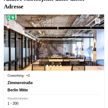
Adresse
Coworking
+2
Zimmerstraße 78, Berlin Mitte
Zimmerstraße
Berlin Mitte
Räumlichkeiten:
1 - 200