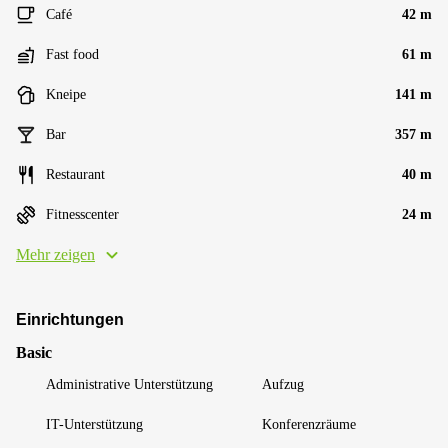
Café
42 m
Fast food
61 m
Kneipe
141 m
Bar
357 m
Restaurant
40 m
Fitnesscenter
24 m
Mehr zeigen
Einrichtungen
Basic
Administrative Unterstützung
Aufzug
IT-Unterstützung
Konferenzräume