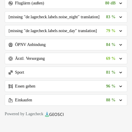
80 dB
Fluglärm (außen)
83 %
[missing "de.lagecheck.labels.noise_night" translation]
79 %
[missing "de.lagecheck.labels.noise_day" translation]
84 %
ÖPNV Anbindung
69 %
Ärztl. Versorgung
81 %
Sport
96 %
Essen gehen
88 %
Einkaufen
Powered by Lagecheck