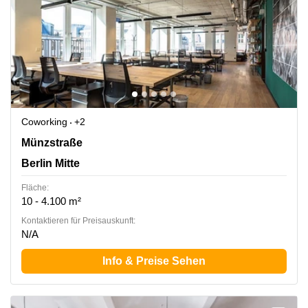
Coworking
+2
Münzstraße 12, Berlin Mitte
Münzstraße
Berlin Mitte
Fläche:
10 - 4.100 m²
Kontaktieren für Preisauskunft:
N/A
Info & Preise Sehen