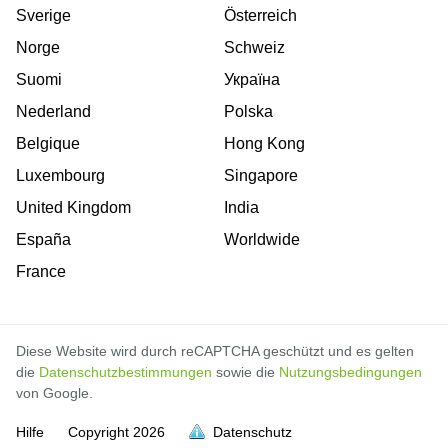
Sverige
Österreich
Norge
Schweiz
Suomi
Україна
Nederland
Polska
Belgique
Hong Kong
Luxembourg
Singapore
United Kingdom
India
España
Worldwide
France
Diese Website wird durch reCAPTCHA geschützt und es gelten
die
Datenschutzbestimmungen
sowie die
Nutzungsbedingungen
von Google.
Hilfe
Copyright
2026
Datenschutz
voll
voll
voll
voll
voll
voll
voll
voll
voll
voll
voll
voll
voll