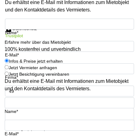
Du erhältst eine E-Mail mit Informationen zum Mietobjekt
Büro
2 Berlin
mieten
und den Kontaktdetails des Vermieters.
Regus
Berlin
Mitte
Frankfurter
Infos & Preise jetzt erhalten
Str. 720-
Datenschutz
Büro
726 Köln
Name*
Trustpilot
mieten
Dortmund
Erfahre mehr über das Mietobjekt
Hohenstaufenring
62 Köln
100% kostenfrei und unverbindlich
Tagungsraum
E-Mail*
München
Erna-
Infos & Preise jetzt erhalten
Scheffler-
Jetzt Vermieter anfragen
Büro
Str. 1A
Jetzt Besichtigung vereinbaren
Mannheim
Köln
Firma*
mieten
Du erhältst eine E-Mail mit Informationen zum Mietobjekt
Hohenzollernring
und den Kontaktdetails des Vermieters.
Büro
57 Koln
mieten
Telefon*
Nürnberg
Ludwig-
Erhard-
Name*
Meetingraum
Straße 18
Berlin
Hamburg
Coworking
Ihre Frage (optional)
E-Mail*
Köln