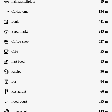
Fahrradstellplatz
19 m
Geldautomat
134 m
Bank
441 m
Supermarkt
243 m
Coffee-shop
527 m
Café
55 m
Fast food
13 m
Kneipe
96 m
Bar
84 m
Restaurant
66 m
Food-court
855 m
Fitnesscenter
143 m