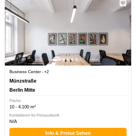
Business Center
+2
Münzstraße 12, Berlin Mitte
Münzstraße
Berlin Mitte
Fläche:
10 - 4.100 m²
Kontaktieren für Preisauskunft:
N/A
Info & Preise Sehen