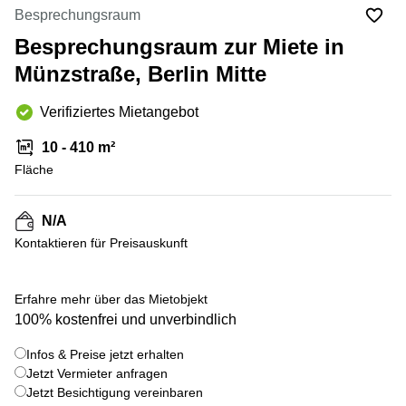
mieten
10
Besprechungsraum
Düsseldorf
Berlin
Besprechungsraum zur Miete in
Büro
Kienberger
mieten
Münzstraße, Berlin Mitte
Allee 4
Köln
Berlin
Schönefeld
Verifiziertes Mietangebot
Büro
mieten
Bahnhofstrasse
10 - 410 m²
Essen
8 Hannover
Fläche
Büro
Speditionstraße
mieten
21 Regus
Hannover
Düsseldorf
N/A
Seminarraum
Kontaktieren für Preisauskunft
Arcus
Düsseldorf
Park
Torgauer
Büro
+ 7 bilder
Str.
Erfahre mehr über das Mietobjekt
mieten
100% kostenfrei und unverbindlich
Neuss
Mainzer
Landstraße
Büro
Infos & Preise jetzt erhalten
69
mieten
Frankfurt
Jetzt Vermieter anfragen
Hamburg
Jetzt Besichtigung vereinbaren
Europaplatz