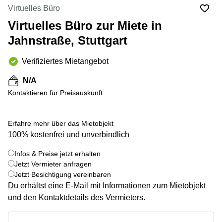
mieten
10
Virtuelles Büro
Düsseldorf
Berlin
Virtuelles Büro zur Miete in
Büro
Kienberger
mieten
Jahnstraße, Stuttgart
Allee 4
Köln
Berlin
Schönefeld
Verifiziertes Mietangebot
Büro
mieten
Bahnhofstrasse
N/A
Essen
8 Hannover
Kontaktieren für Preisauskunft
Büro
Speditionstraße
mieten
21 Regus
Hannover
Düsseldorf
Erfahre mehr über das Mietobjekt
Seminarraum
Arcus
100% kostenfrei und unverbindlich
Düsseldorf
Park
Torgauer
Infos & Preise jetzt erhalten
Büro
Str.
Jetzt Vermieter anfragen
mieten
Jetzt Besichtigung vereinbaren
Neuss
Mainzer
Du erhältst eine E-Mail mit Informationen zum Mietobjekt
Landstraße
Büro
69
und den Kontaktdetails des Vermieters.
mieten
Frankfurt
Hamburg
Infos & Preise jetzt erhalten
Europaplatz