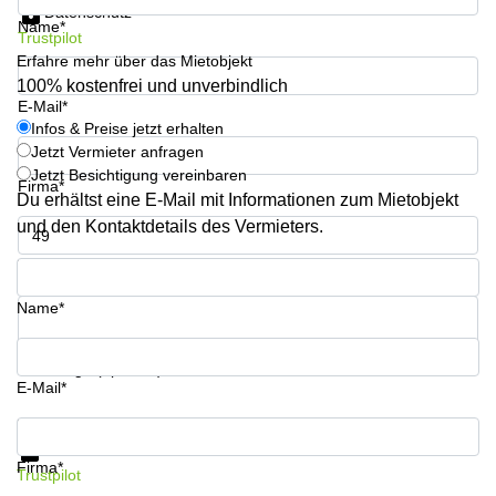
Datenschutz
Büro
2 Berlin
Name*
mieten
Regus
Trustpilot
Berlin
Erfahre mehr über das Mietobjekt
Mitte
Frankfurter
100% kostenfrei und unverbindlich
Str. 720-
E-Mail*
Büro
726 Köln
Infos & Preise jetzt erhalten
mieten
Dortmund
Jetzt Vermieter anfragen
Hohenstaufenring
62 Köln
Jetzt Besichtigung vereinbaren
Firma*
Tagungsraum
Du erhältst eine E-Mail mit Informationen zum Mietobjekt
München
Erna-
und den Kontaktdetails des Vermieters.
Scheffler-
Büro
Str. 1A
Mannheim
Telefon*
Köln
mieten
Hohenzollernring
Name*
Büro
57 Koln
mieten
Nürnberg
Ludwig-
Ihre Frage (optional)
Erhard-
E-Mail*
Meetingraum
Straße 18
Berlin
Hamburg
Infos & Preise jetzt erhalten
Datenschutz
Coworking
Firma*
Trustpilot
Köln