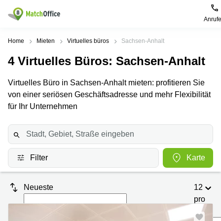
Anruf
Mieten / Vermieten
Home
Mieten
Virtuelles büros
Sachsen-Anhalt
4
Virtuelles Büros
: Sachsen-Anhalt
Hilfe
Produktseiten
Beliebte
Beliebte
Städte
Suchanfragen
Virtuelles Büro in Sachsen-Anhalt mieten: profitieren Sie
Büro
Über uns
von einer seriösen Geschäftsadresse und mehr Flexibilität
mieten
Büro
Regus
mieten
Dortmund
für Ihr Unternehmen
Business
München
Ellipson
Büro vermieten
center
Geschäftsadresse
Ruhrallee
Coworking
Hamburg
9
Preis
Space
Dortmund
Geschäftsadresse
Filter
Karte
Seminarraum
mieten
Office Club
Log-in
Düsseldorf
Ballindamm
Virtuelles
3
Neueste
12
Büro
Geschäftsadresse
Stuttgart
Rahel-
pro
Hirsch-
Seite
Büro
Straße