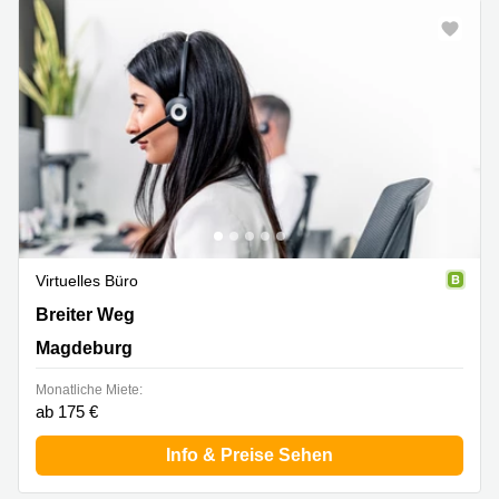
Virtuelles Büro
Breiter Weg 10A, Magdeburg
Breiter Weg
Magdeburg
Monatliche Miete:
ab 175 €
Info & Preise Sehen