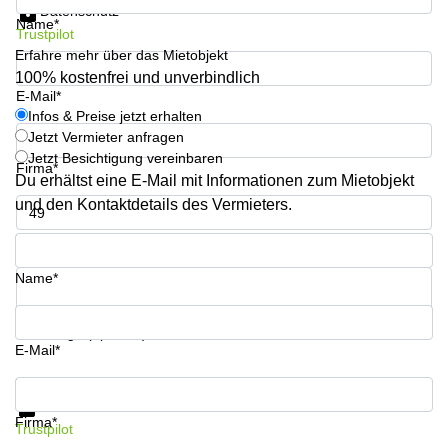
Datenschutz
Büro
2 Berlin
Name*
mieten
Regus
Trustpilot
Berlin
Erfahre mehr über das Mietobjekt
Mitte
Frankfurter
100% kostenfrei und unverbindlich
Str. 720-
E-Mail*
Büro
726 Köln
Infos & Preise jetzt erhalten
mieten
Dortmund
Jetzt Vermieter anfragen
Hohenstaufenring
62 Köln
Jetzt Besichtigung vereinbaren
Firma*
Tagungsraum
Du erhältst eine E-Mail mit Informationen zum Mietobjekt
München
Erna-
und den Kontaktdetails des Vermieters.
Scheffler-
Büro
Str. 1A
Mannheim
Telefon*
Köln
mieten
Hohenzollernring
Name*
Büro
57 Koln
mieten
Nürnberg
Ludwig-
Ihre Frage (optional)
Erhard-
E-Mail*
Meetingraum
Straße 18
Berlin
Hamburg
Infos & Preise jetzt erhalten
Datenschutz
Coworking
Firma*
Trustpilot
Köln