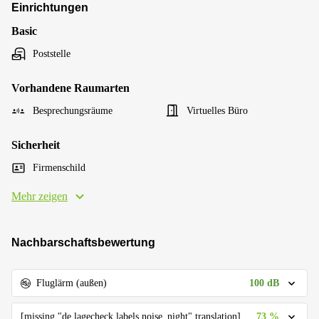
Einrichtungen
Basic
Poststelle
Vorhandene Raumarten
Besprechungsräume
Virtuelles Büro
Sicherheit
Firmenschild
Mehr zeigen
Nachbarschaftsbewertung
100 dB
Fluglärm (außen)
73 %
[missing "de.lagecheck.labels.noise_night" translation]