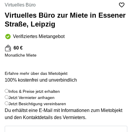
mieten
10
Virtuelles Büro
Düsseldorf
Berlin
Virtuelles Büro zur Miete in Essener
Büro
Kienberger
mieten
Straße, Leipzig
Allee 4
Köln
Berlin
Schönefeld
Verifiziertes Mietangebot
Büro
mieten
Bahnhofstrasse
60 €
Essen
8 Hannover
Monatliche Miete
Büro
Speditionstraße
mieten
21 Regus
Hannover
Düsseldorf
Erfahre mehr über das Mietobjekt
Seminarraum
Arcus
100% kostenfrei und unverbindlich
Düsseldorf
Park
Torgauer
Infos & Preise jetzt erhalten
Büro
+ 1 bilder
Str.
Jetzt Vermieter anfragen
mieten
Jetzt Besichtigung vereinbaren
Neuss
Mainzer
Du erhältst eine E-Mail mit Informationen zum Mietobjekt
Landstraße
Büro
69
und den Kontaktdetails des Vermieters.
mieten
Frankfurt
Hamburg
Infos & Preise jetzt erhalten
Europaplatz