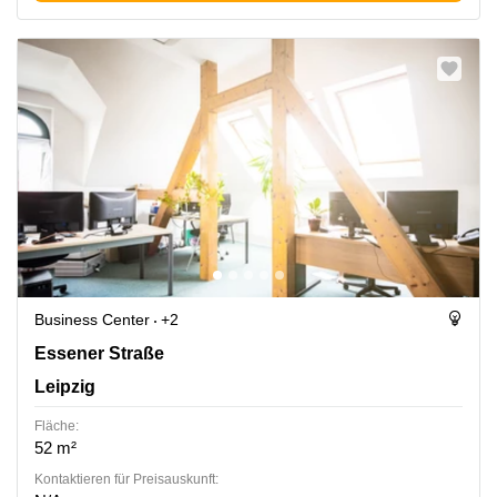
Business Center
+2
Essener Straße 100, Leipzig
Essener Straße
Leipzig
Fläche:
52 m²
Kontaktieren für Preisauskunft: