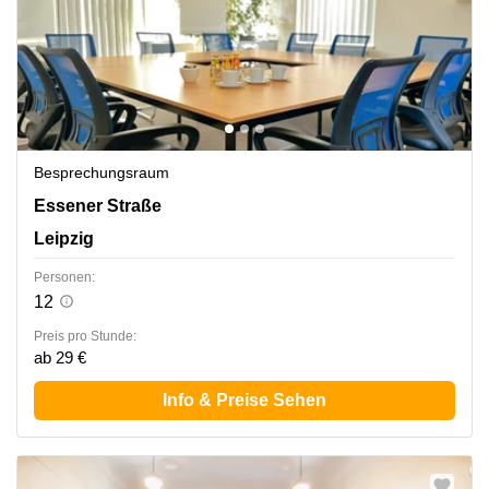
Besprechungsraum
Essener Straße 100, Leipzig
Essener Straße
Leipzig
Personen:
12
Preis pro Stunde:
ab 29 €
Info & Preise Sehen