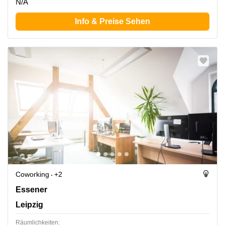
N/A
Info & Preise Sehen
Coworking
+2
Essener Straße 100, Leipzig
Essener
Leipzig
Räumlichkeiten: