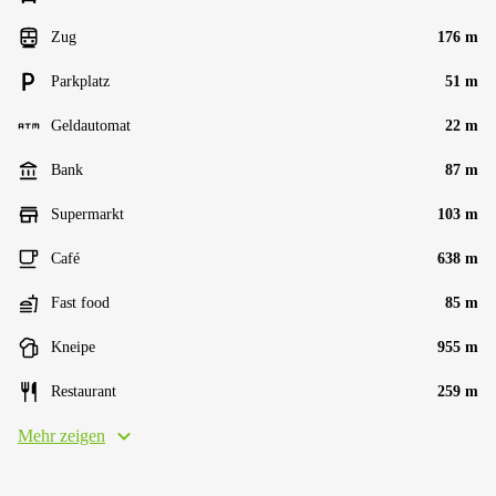
Zug
176 m
Parkplatz
51 m
Geldautomat
22 m
Bank
87 m
Supermarkt
103 m
Café
638 m
Fast food
85 m
Kneipe
955 m
Restaurant
259 m
Mehr zeigen