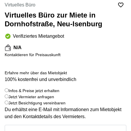
mieten
10
Virtuelles Büro
Düsseldorf
Berlin
Virtuelles Büro zur Miete in
Büro
Kienberger
mieten
Dornhofstraße, Neu-Isenburg
Allee 4
Köln
Berlin
Schönefeld
Verifiziertes Mietangebot
Büro
mieten
Bahnhofstrasse
N/A
Essen
8 Hannover
Kontaktieren für Preisauskunft
Büro
Speditionstraße
mieten
21 Regus
Hannover
Düsseldorf
Erfahre mehr über das Mietobjekt
Seminarraum
Arcus
100% kostenfrei und unverbindlich
Düsseldorf
Park
Torgauer
Infos & Preise jetzt erhalten
Büro
+ 6 bilder
Str.
Jetzt Vermieter anfragen
mieten
Jetzt Besichtigung vereinbaren
Neuss
Mainzer
Du erhältst eine E-Mail mit Informationen zum Mietobjekt
Landstraße
Büro
69
und den Kontaktdetails des Vermieters.
mieten
Frankfurt
Hamburg
Infos & Preise jetzt erhalten
Europaplatz