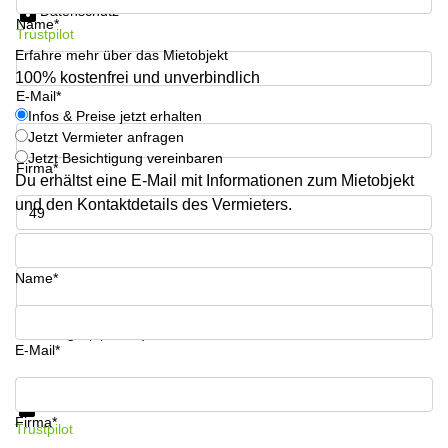
Datenschutz
Büro
2 Berlin
Name*
mieten
Regus
Trustpilot
Berlin
Erfahre mehr über das Mietobjekt
Mitte
Frankfurter
100% kostenfrei und unverbindlich
Str. 720-
E-Mail*
Büro
726 Köln
Infos & Preise jetzt erhalten
mieten
Dortmund
Jetzt Vermieter anfragen
Hohenstaufenring
62 Köln
Jetzt Besichtigung vereinbaren
Firma*
Tagungsraum
Du erhältst eine E-Mail mit Informationen zum Mietobjekt
München
Erna-
und den Kontaktdetails des Vermieters.
Scheffler-
Büro
Str. 1A
Mannheim
Telefon*
Köln
mieten
Hohenzollernring
Name*
Büro
57 Koln
mieten
Nürnberg
Ludwig-
Ihre Frage (optional)
Erhard-
E-Mail*
Meetingraum
Straße 18
Berlin
Hamburg
Infos & Preise jetzt erhalten
Datenschutz
Coworking
Firma*
Trustpilot
Köln