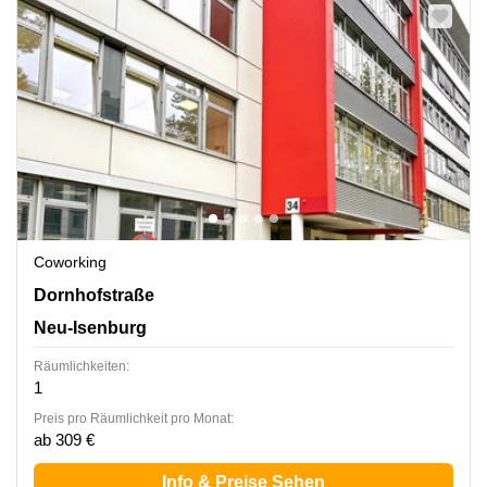
Coworking
Dornhofstraße 34, Neu-Isenburg
Dornhofstraße
Neu-Isenburg
Räumlichkeiten:
1
Preis pro Räumlichkeit pro Monat:
ab 309 €
Info & Preise Sehen