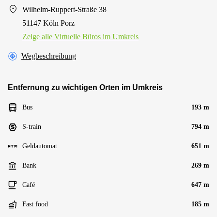
Wilhelm-Ruppert-Straße 38
51147 Köln Porz
Zeige alle Virtuelle Büros im Umkreis
Wegbeschreibung
Entfernung zu wichtigen Orten im Umkreis
Bus
193 m
S-train
794 m
Geldautomat
651 m
Bank
269 m
Café
647 m
Fast food
185 m