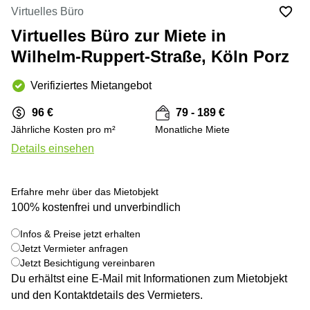
mieten
10
Virtuelles Büro
Düsseldorf
Berlin
Virtuelles Büro zur Miete in
Büro
Kienberger
mieten
Wilhelm-Ruppert-Straße, Köln Porz
Allee 4
Köln
Berlin
Schönefeld
Verifiziertes Mietangebot
Büro
mieten
Bahnhofstrasse
96 €
79 - 189 €
Essen
8 Hannover
Jährliche Kosten pro m²
Monatliche Miete
Büro
Speditionstraße
Details einsehen
mieten
21 Regus
Hannover
Düsseldorf
Seminarraum
Arcus
Erfahre mehr über das Mietobjekt
Düsseldorf
Park
100% kostenfrei und unverbindlich
Torgauer
Büro
+ 2 bilder
Str.
mieten
Infos & Preise jetzt erhalten
Neuss
Mainzer
Jetzt Vermieter anfragen
Landstraße
Jetzt Besichtigung vereinbaren
Büro
69
Du erhältst eine E-Mail mit Informationen zum Mietobjekt
mieten
Frankfurt
Hamburg
und den Kontaktdetails des Vermieters.
Europaplatz