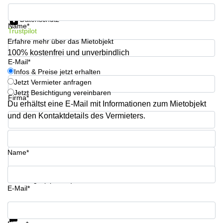
Büro
2 Berlin
Infos & Preise jetzt erhalten
mieten
Regus
Datenschutz
Berlin
Name*
Trustpilot
Mitte
Frankfurter
Erfahre mehr über das Mietobjekt
Str. 720-
Büro
726 Köln
100% kostenfrei und unverbindlich
mieten
E-Mail*
Dortmund
Hohenstaufenring
Infos & Preise jetzt erhalten
62 Köln
Jetzt Vermieter anfragen
Tagungsraum
Jetzt Besichtigung vereinbaren
München
Erna-
Firma*
Scheffler-
Du erhältst eine E-Mail mit Informationen zum Mietobjekt
Büro
Str. 1A
und den Kontaktdetails des Vermieters.
Mannheim
Köln
mieten
Telefon*
Hohenzollernring
Büro
57 Koln
Name*
mieten
Nürnberg
Ludwig-
Erhard-
Ihre Frage (optional)
Meetingraum
Straße 18
E-Mail*
Berlin
Hamburg
Infos & Preise jetzt erhalten
Coworking
Köln
Datenschutz