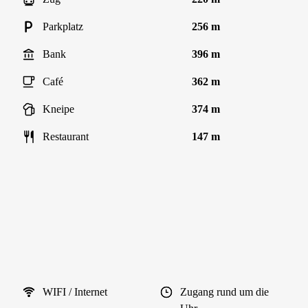
Parkplatz
256 m
Bank
396 m
Café
362 m
Kneipe
374 m
Restaurant
147 m
WIFI / Internet
Zugang rund um die