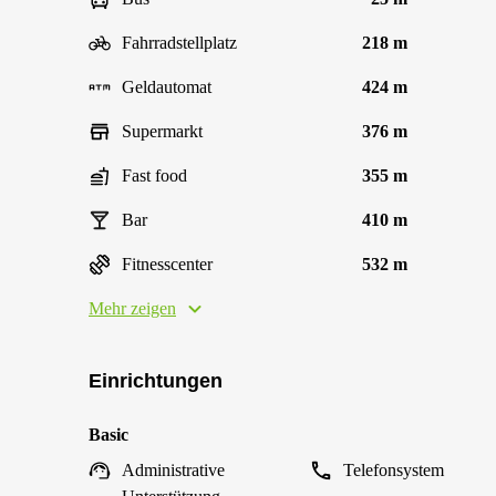
Fahrradstellplatz
218 m
Geldautomat
424 m
Supermarkt
376 m
Fast food
355 m
Bar
410 m
Fitnesscenter
532 m
Mehr zeigen
Einrichtungen
Basic
Administrative
Telefonsystem