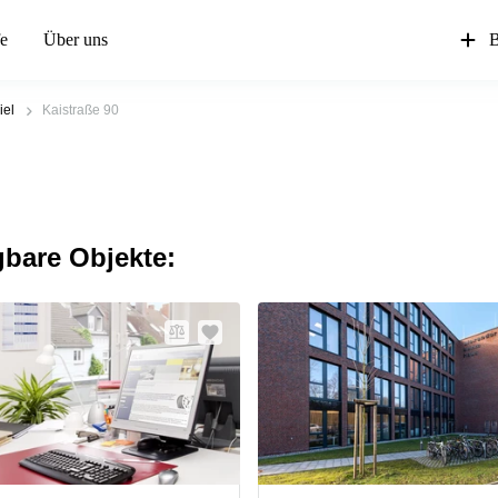
fe
Über uns
B
iel
Kaistraße 90
gbare Objekte: