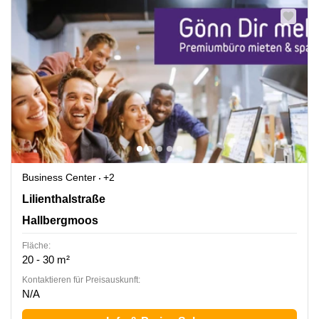
Business Center
+2
Lilienthalstraße 27, Hallbergmoos
Lilienthalstraße
Hallbergmoos
Fläche:
20 - 30 m²
Kontaktieren für Preisauskunft:
N/A