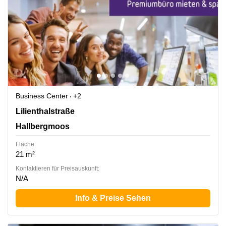
Business Center
+2
Lilienthalstraße 27, Hallbergmoos
Lilienthalstraße
Hallbergmoos
Fläche:
21 m²
Kontaktieren für Preisauskunft:
N/A
Info & Preise Sehen