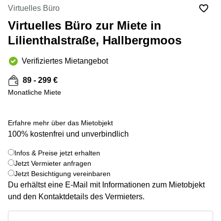
mieten
10
Virtuelles Büro
Düsseldorf
Berlin
Virtuelles Büro zur Miete in
Büro
Kienberger
mieten
Lilienthalstraße, Hallbergmoos
Allee 4
Köln
Berlin
Schönefeld
Verifiziertes Mietangebot
Büro
mieten
Bahnhofstrasse
89 - 299 €
Essen
8 Hannover
Monatliche Miete
Büro
Speditionstraße
mieten
21 Regus
Hannover
Düsseldorf
Erfahre mehr über das Mietobjekt
Seminarraum
Arcus
100% kostenfrei und unverbindlich
Düsseldorf
Park
Torgauer
Infos & Preise jetzt erhalten
Büro
+ 5 bilder
Str.
Jetzt Vermieter anfragen
mieten
Jetzt Besichtigung vereinbaren
Neuss
Mainzer
Du erhältst eine E-Mail mit Informationen zum Mietobjekt
Landstraße
Büro
69
und den Kontaktdetails des Vermieters.
mieten
Frankfurt
Hamburg
Infos & Preise jetzt erhalten
Europaplatz