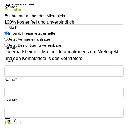
Datenschutz
Büro
2 Berlin
Name*
mieten
Regus
Trustpilot
Berlin
Erfahre mehr über das Mietobjekt
Mitte
Frankfurter
100% kostenfrei und unverbindlich
Str. 720-
E-Mail*
Büro
726 Köln
Infos & Preise jetzt erhalten
mieten
Dortmund
Jetzt Vermieter anfragen
Hohenstaufenring
62 Köln
Jetzt Besichtigung vereinbaren
Firma*
Tagungsraum
Du erhältst eine E-Mail mit Informationen zum Mietobjekt
München
Erna-
und den Kontaktdetails des Vermieters.
Scheffler-
Büro
Str. 1A
Mannheim
Telefon*
Köln
mieten
Hohenzollernring
Name*
Büro
57 Koln
mieten
Nürnberg
Ludwig-
Ihre Frage (optional)
Erhard-
E-Mail*
Meetingraum
Straße 18
Berlin
Hamburg
Infos & Preise jetzt erhalten
Datenschutz
Coworking
Firma*
Trustpilot
Köln