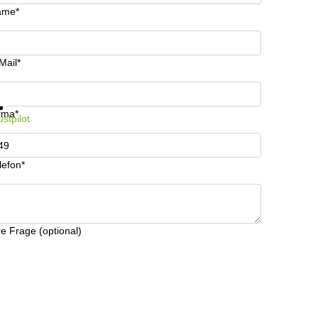
ame*
Mail*
fos & Preise jetzt erhalten
Datenschutz
rma*
ustpilot
lefon*
re Frage (optional)