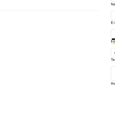
N
E-
In
Fi
Tr
Te
Ih