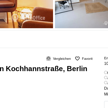
Er
Vergleichen
Favorit
10
 in Kochhannstraße, Berlin
Du
Mi