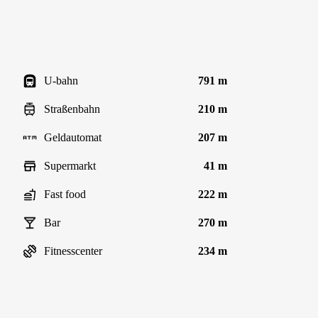
U-bahn
791 m
Straßenbahn
210 m
Geldautomat
207 m
Supermarkt
41 m
Fast food
222 m
Bar
270 m
Fitnesscenter
234 m