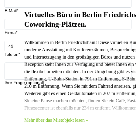
E-Mail*
Virtuelles Büro in Berlin Friedri
Coworking-Plätzen.
Firma*
Willkommen in Berlin Friedrichshain! Diese virtuellen Bür
moderne Ausstattung mit Konferenzräumen, Besprechung
Telefon*
und Internetzugang in den großzügigen Büros und nutzen S
Rezeption steht Ihnen zur Verfügung und bietet Ihnen ein 
die flexibel arbeiten möchten. In der Umgebung gibt es vi
Entfernung, U-Bahn-Station in 791 m Entfernung, S-Bahn-
Ihre Frage (optional)
210 m Entfernung. Wenn Sie mit dem Fahrrad anreisen, gib
Weiteren gibt es einen Geldautomaten in 207 m Entfernu
Sie eine Pause machen möchten, finden Sie ein Café, Fas
Fitnesscenter ist ebenfalls nur 234 m entfernt. Willkomme
Mehr über das Mietobjekt lesen