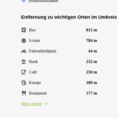
Entfernung zu wichtigen Orten im Umkreis
Bus
815 m
S-train
784 m
Fahrradstellplatz
44 m
Bank
232 m
Café
250 m
Kneipe
189 m
Restaurant
177 m
Mehr zeigen