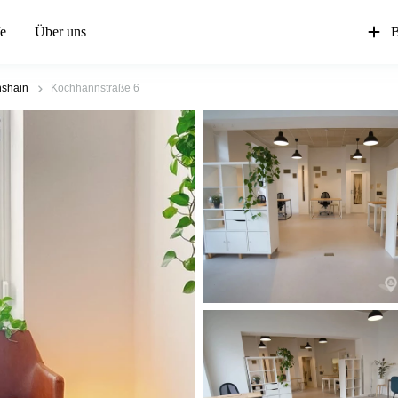
fe
Über uns
B
hshain
Kochhannstraße 6