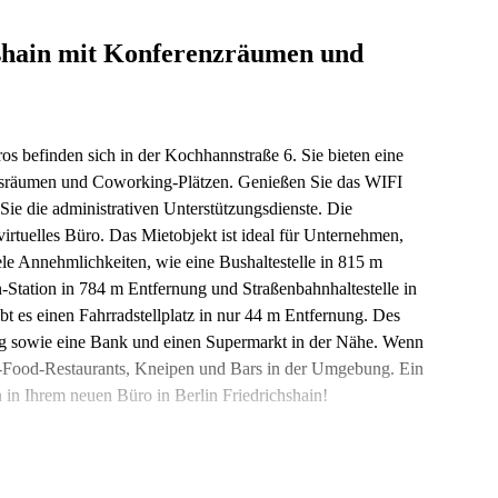
chshain mit Konferenzräumen und
os befinden sich in der Kochhannstraße 6. Sie bieten eine
sräumen und Coworking-Plätzen. Genießen Sie das WIFI
ie die administrativen Unterstützungsdienste. Die
virtuelles Büro. Das Mietobjekt ist ideal für Unternehmen,
ele Annehmlichkeiten, wie eine Bushaltestelle in 815 m
Station in 784 m Entfernung und Straßenbahnhaltestelle in
t es einen Fahrradstellplatz in nur 44 m Entfernung. Des
ng sowie eine Bank und einen Supermarkt in der Nähe. Wenn
t-Food-Restaurants, Kneipen und Bars in der Umgebung. Ein
n in Ihrem neuen Büro in Berlin Friedrichshain!