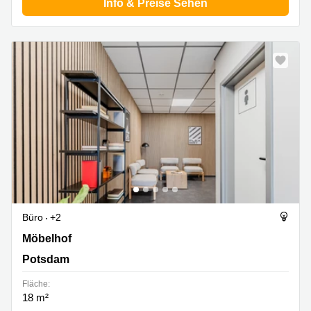
Info & Preise Sehen
Büro
+2
Möbelhof 5, Potsdam
Möbelhof
Potsdam
Fläche:
18 m²