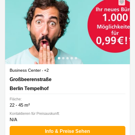
Business Center
+2
Großbeerenstraße 2-10, Berlin Tempelhof
Großbeerenstraße
Berlin Tempelhof
Fläche:
22 - 45 m²
Kontaktieren für Preisauskunft:
N/A
Info & Preise Sehen