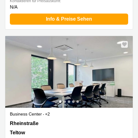
Kontaktieren für Preisauskunft:
N/A
Info & Preise Sehen
Business Center
+2
Rheinstraße 11, Teltow
Rheinstraße
Teltow