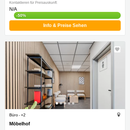
Kontaktieren für Preisauskunft:
N/A
-50%
Info & Preise Sehen
Büro
+2
Möbelhof 5, Potsdam
Möbelhof