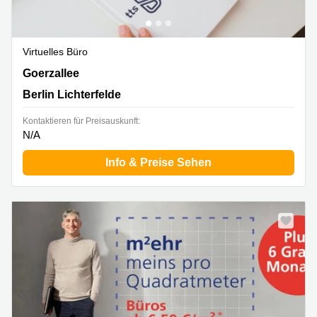
Virtuelles Büro
Goerzallee 299, Berlin Lichterfelde
Goerzallee
Berlin Lichterfelde
Kontaktieren für Preisauskunft:
N/A
Info & Preise Sehen