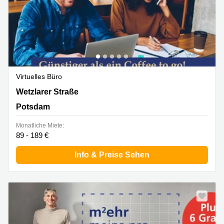
Virtuelles Büro
Wetzlarer Straße 28-88, Potsdam
Wetzlarer Straße
Potsdam
Monatliche Miete:
89 - 189 €
Info & Preise Sehen