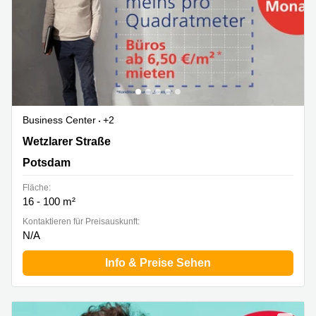
Business Center
+2
Wetzlarer Straße 28-88, Potsdam
Wetzlarer Straße
Potsdam
Fläche:
16 - 100 m²
Kontaktieren für Preisauskunft:
N/A
Info & Preise Sehen