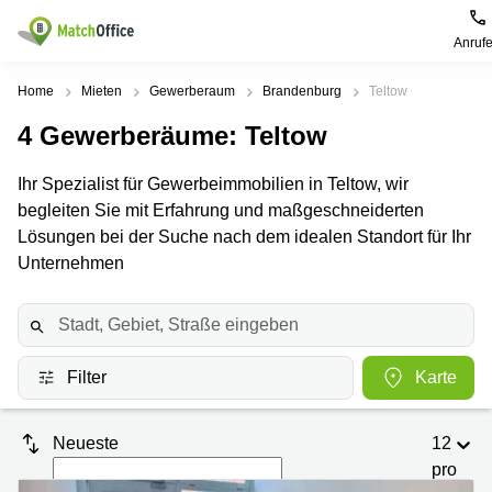
Anruf
Mieten / Vermieten
Home
Mieten
Gewerberaum
Brandenburg
Teltow
4
Gewerberäume
: Teltow
Hilfe
Produktseiten
Beliebte
Beliebte
Städte
Suchanfragen
Ihr Spezialist für Gewerbeimmobilien in Teltow, wir
Büro
Über uns
begleiten Sie mit Erfahrung und maßgeschneiderten
mieten
Büro
Regus
mieten
Dortmund
Lösungen bei der Suche nach dem idealen Standort für Ihr
Business
München
Ellipson
Büro vermieten
Unternehmen
center
Geschäftsadresse
Ruhrallee
Coworking
Hamburg
9
Preis
Space
Dortmund
Geschäftsadresse
Seminarraum
mieten
Office Club
Log-in
Filter
Karte
Düsseldorf
Ballindamm
Virtuelles
3
Büro
Geschäftsadresse
Stuttgart
Rahel-
Neueste
12
Hirsch-
pro
Büro
Straße