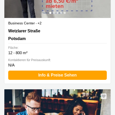
Business Center
+2
Wetzlarer Straße 54, Potsdam
Wetzlarer Straße
Potsdam
Fläche:
12 - 800 m²
Kontaktieren für Preisauskunft:
N/A
Info & Preise Sehen