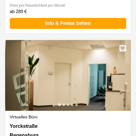
Preis pro Räumlichkeit pro Monat:
ab 289 €
Info & Preise Sehen
Virtuelles Büro
Yorckstraße 22, Regensburg
Yorckstraße
Regensburg