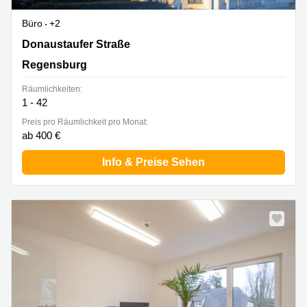
Büro
+2
Donaustaufer Straße 162, Regensburg
Donaustaufer Straße
Regensburg
Räumlichkeiten:
1 - 42
Preis pro Räumlichkeit pro Monat:
ab 400 €
Info & Preise Sehen