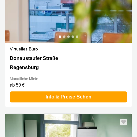
Virtuelles Büro
Donaustaufer Straße 162, Regensburg
Donaustaufer Straße
Regensburg
Monatliche Miete:
ab 59 €
Info & Preise Sehen