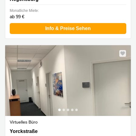
Monatliche Miete:
ab 99 €
Info & Preise Sehen
Virtuelles Büro
Yorckstraße 22, Regensburg
Yorckstraße