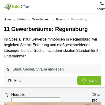
Anruf
Mieten / Vermieten
Home
Mieten
Gewerberaum
Bayern
Regensburg
11
Gewerberäume
: Regensburg
Hilfe
Produktseiten
Beliebte
Beliebte
Städte
Suchanfragen
Ihr Spezialist für Gewerbeimmobilien in Regensburg, wir
Büro
Über uns
begleiten Sie mit Erfahrung und maßgeschneiderten
mieten
Büro
Regus
mieten
Dortmund
Lösungen bei der Suche nach dem idealen Standort für Ihr
Business
München
Ellipson
Büro vermieten
Unternehmen
center
Geschäftsadresse
Ruhrallee
Coworking
Hamburg
9
Preis
Space
Dortmund
Geschäftsadresse
Seminarraum
mieten
Office Club
Log-in
Filter
Karte
Düsseldorf
Ballindamm
Virtuelles
3
Büro
Geschäftsadresse
Stuttgart
Rahel-
Neueste
12
Hirsch-
pro
Büro
Straße