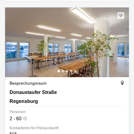
Besprechungsraum
Donaustaufer Straße 162, Regensburg
Donaustaufer Straße
Regensburg
Personen:
2 - 60
Kontaktieren für Preisauskunft:
N/A