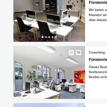
Fürstenrie
Fürstenri
Wir bieten 
Klaviatur a
über klassi
Mehr erfa
Coworking
Fürstenrie
Fürstenri
Dieses Busi
Konferenzrä
flexibel ve
befinden
...