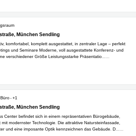
ngsraum
traße 2, München Sendling
straße, München Sendling
v, komfortabel, komplett ausgestattet, in zentraler Lage – perfekt
etings und Seminare Moderne, voll ausgestattete Konferenz- und
e verschiedener Größe Leistungsstarke Präsentatio
...
hren
Büro
+1
traße 2, München Sendling
straße, München Sendling
s Center befindet sich in einem repräsentativen Bürogebäude,
t mit modernster Technologie. Die attraktive Natursteinfassade,
ter und eine imposante Optik kennzeichnen das Gebäude. D
...
hren