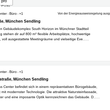
pro
Seite
enter
Büro
+1
Von der Energieausweisregelung au
e 12, München Sendling
ße, München Sendling
n Gebäudekomplex South Horizon im Münchner Stadtteil
g stehen dir auf 800 m² flexible Arbeitsplätze, hochwertige
, voll ausgestattete Meetingräume und vielseitige Eve
...
hren
enter
Büro
+1
traße 2, München Sendling
straße, München Sendling
s Center befindet sich in einem repräsentativen Bürogebäude,
t mit modernster Technologie. Die attraktive Natursteinfassade,
ter und eine imposante Optik kennzeichnen das Gebäude. D
...
hren