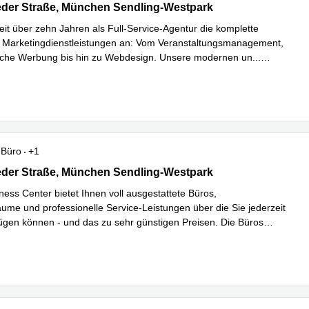
der Straße 279, München Sendling-Westpark
eder Straße, München Sendling-Westpark
seit über zehn Jahren als Full-Service-Agentur die komplette
n Marketingdienstleistungen an: Vom Veranstaltungsmanagement,
sche Werbung bis hin zu Webdesign. Unsere modernen un
...
hren
Büro
+1
der Strasse 279a, München Sendling-Westpark
eder Straße, München Sendling-Westpark
ness Center bietet Ihnen voll ausgestattete Büros,
ume und professionelle Service-Leistungen über die Sie jederzeit
rfügen können - und das zu sehr günstigen Preisen. Die Büros
Mehr erfahren