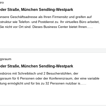
üro
der Strasse 279a, München Sendling-Westpark
eder Straße, München Sendling-Westpark
unsere Geschäftsadresse als Ihren Firmensitz und greifen auf
struktur wie Telefon- und Postdienst zu. Ihr virtuelles Büro arbeitet,
ie nicht vor Ort sind. Dieses Business Center bietet Ihnen
...
hren
ngsraum
der Strasse 279a, München Sendling-Westpark
eder Straße, München Sendling-Westpark
sbüros mit Schreibtisch und 2 Besucherstühlen, der
sraum für 6 Personen oder der Konferenzraum, der eine variable
ung ermöglicht und für bis zu 32 Personen nutzbar is
...
hren