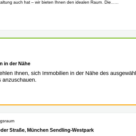
taltung auch hat – wir bieten Ihnen den idealen Raum. Die
...
hren
n in der Nähe
ehlen Ihnen, sich Immobilien in der Nähe des ausgewäh
s anzuschauen.
ngsraum
der Straße 279, München Sendling-Westpark
eder Straße, München Sendling-Westpark