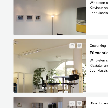
Wir bieten 
Klaviatur a
über klassi
Mehr erfa
Coworking
Fürstenrie
Fürstenri
Wir bieten 
Klaviatur a
über klassi
Mehr erfa
Büro
Busin