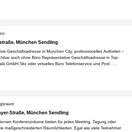
üro
traße 2, München Sendling
straße, München Sendling
ive Geschäftsadresse in München City, professionelles Auftreten –
chbar auch ohne Büro Repräsentative Geschäftsadresse in Top-
als GmbH-Sitz oder virtuelles Büro Telefonservice und Post
...
hren
ngsraum
er-Straße, 44, München Sendling
yer-Straße, München Sendling
ernen Konferenzräume bieten für jedes Meeting, Tagung oder
ie maßgeschneiderten Räumlichkeiten. Egal wie viele Teilnehmer