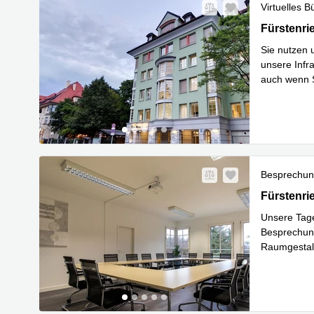
Virtuelles B
Fürstenrie
Fürstenri
Sie nutzen 
unsere Infra
auch wenn S
Mehr erfa
Besprechu
Fürstenrie
Fürstenri
Unsere Tage
Besprechung
Raumgestalt
Mehr erfa