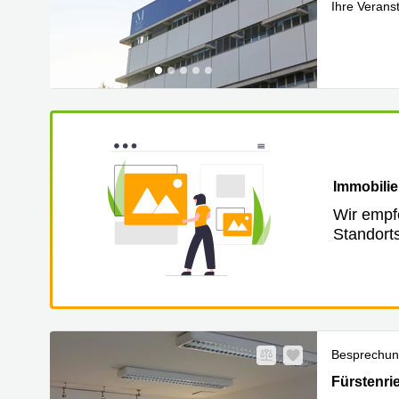
Ihre Verans
Mehr erfa
Immobilie
Wir empf
Standort
Besprechu
Fürstenrie
Fürstenri