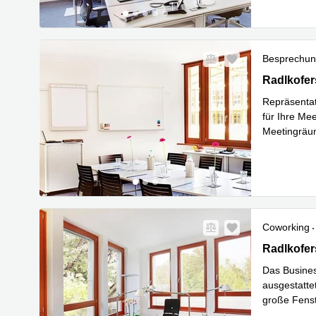
Besprechu
Radlkofers
Radlkofer
Repräsentati
für Ihre Me
Meetingräum
Mehr erfa
Coworking
Radlkofers
Radlkofer
Das Busines
ausgestatte
große Fens
Mehr erfa