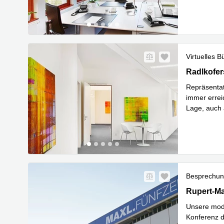
Virtuelles B
Radlkofers
Radlkofer
Repräsentat
immer errei
Lage, auch 
Mehr erfa
Besprechu
Rupert-May
Rupert-Ma
Unsere mod
Konferenz d