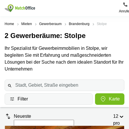
Anruf
Mieten / Vermieten
Home
Mieten
Gewerberaum
Brandenburg
Stolpe
2
Gewerberäume
: Stolpe
Hilfe
Produktseiten
Beliebte
Beliebte
Städte
Suchanfragen
Ihr Spezialist für Gewerbeimmobilien in Stolpe, wir
Büro
Über uns
begleiten Sie mit Erfahrung und maßgeschneiderten
mieten
Büro
Regus
mieten
Dortmund
Lösungen bei der Suche nach dem idealen Standort für Ihr
Business
München
Ellipson
Büro vermieten
Unternehmen
center
Geschäftsadresse
Ruhrallee
Coworking
Hamburg
9
Preis
Space
Dortmund
Geschäftsadresse
Seminarraum
mieten
Office Club
Log-in
Filter
Karte
Düsseldorf
Ballindamm
Virtuelles
3
Büro
Geschäftsadresse
Stuttgart
Rahel-
Neueste
12
Hirsch-
pro
Büro
Straße