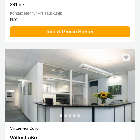
391 m²
Kontaktieren für Preisauskunft:
N/A
Info & Preise Sehen
Virtuelles Büro
Wittestraße 30 K, Berlin Reinickendorf
Wittestraße