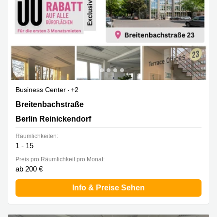
Business Center
+2
Breitenbachstraße 23, Berlin Reinickendorf
Breitenbachstraße
Berlin Reinickendorf
Räumlichkeiten:
1 - 15
Preis pro Räumlichkeit pro Monat:
ab 200 €
Info & Preise Sehen