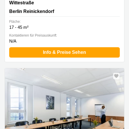
Wittestraße 30 K, Berlin Reinickendorf
Wittestraße
Berlin Reinickendorf
Fläche:
17 - 45 m²
Kontaktieren für Preisauskunft:
N/A
Info & Preise Sehen