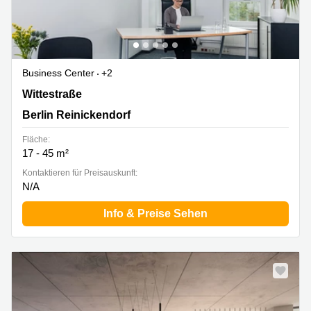
Business Center
+2
Wittestraße 30 K, Berlin Reinickendorf
Wittestraße
Berlin Reinickendorf
Fläche:
17 - 45 m²
Kontaktieren für Preisauskunft:
N/A
Info & Preise Sehen