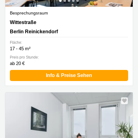
Besprechungsraum
Wittestraße 30 K, Berlin Reinickendorf
Wittestraße
Berlin Reinickendorf
Fläche:
17 - 45 m²
Preis pro Stunde:
ab 20 €
Info & Preise Sehen