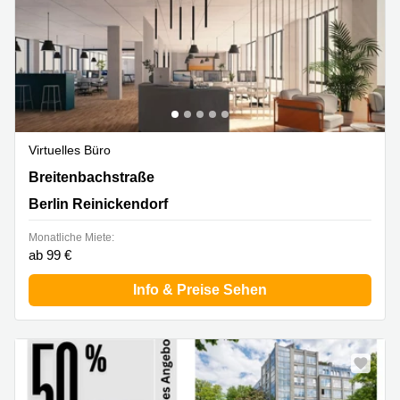
Virtuelles Büro
Breitenbachstraße 23, Berlin Reinickendorf
Breitenbachstraße
Berlin Reinickendorf
Monatliche Miete:
ab 99 €
Info & Preise Sehen