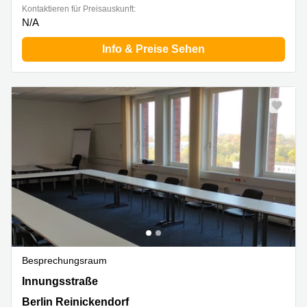
Kontaktieren für Preisauskunft:
N/A
Info & Preise Sehen
Besprechungsraum
Innungsstraße 40, Berlin Reinickendorf
Innungsstraße
Berlin Reinickendorf