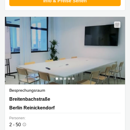
Info & Preise Sehen
Besprechungsraum
Breitenbachstraße 23, Berlin Reinickendorf
Breitenbachstraße
Berlin Reinickendorf
Personen:
2 - 50