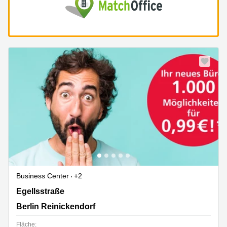
Business Center
+2
Egellsstraße 21, Berlin Reinickendorf
Egellsstraße
Berlin Reinickendorf
Fläche: