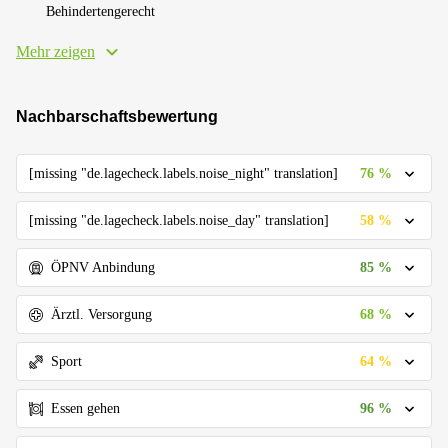
Behindertengerecht
Mehr zeigen
Nachbarschaftsbewertung
76 %
[missing "de.lagecheck.labels.noise_night" translation]
58 %
[missing "de.lagecheck.labels.noise_day" translation]
85 %
ÖPNV Anbindung
68 %
Ärztl. Versorgung
64 %
Sport
96 %
Essen gehen