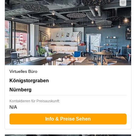
Virtuelles Büro
Königstorgraben 11, Nürnberg
Königstorgraben
Nürnberg
Kontaktieren für Preisauskunft:
N/A
Info & Preise Sehen