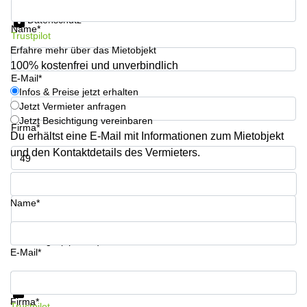
Infos & Preise jetzt erhalten
Büro
2 Berlin
Datenschutz
mieten
Regus
Name*
Berlin
Trustpilot
Mitte
Frankfurter
Erfahre mehr über das Mietobjekt
Str. 720-
100% kostenfrei und unverbindlich
Büro
726 Köln
E-Mail*
mieten
Infos & Preise jetzt erhalten
Dortmund
Hohenstaufenring
Jetzt Vermieter anfragen
62 Köln
Tagungsraum
Jetzt Besichtigung vereinbaren
Firma*
München
Erna-
Du erhältst eine E-Mail mit Informationen zum Mietobjekt
Scheffler-
Büro
und den Kontaktdetails des Vermieters.
Str. 1A
Mannheim
Köln
mieten
Telefon*
Hohenzollernring
Büro
57 Koln
Name*
mieten
Nürnberg
Ludwig-
Erhard-
Ihre Frage (optional)
Meetingraum
Straße 18
E-Mail*
Berlin
Hamburg
Infos & Preise jetzt erhalten
Coworking
Datenschutz
Köln
Firma*
Trustpilot