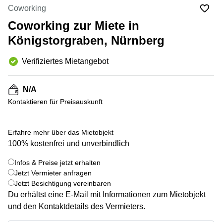
mieten
10
Coworking
Düsseldorf
Berlin
Coworking zur Miete in
Büro
Kienberger
mieten
Königstorgraben, Nürnberg
Allee 4
Köln
Berlin
Schönefeld
Verifiziertes Mietangebot
Büro
mieten
Bahnhofstrasse
Essen
8 Hannover
N/A
Büro
Speditionstraße
Kontaktieren für Preisauskunft
mieten
21 Regus
Hannover
Düsseldorf
Erfahre mehr über das Mietobjekt
Seminarraum
Arcus
Düsseldorf
Park
100% kostenfrei und unverbindlich
Torgauer
Büro
+ 6 bilder
Str.
Infos & Preise jetzt erhalten
mieten
Jetzt Vermieter anfragen
Neuss
Mainzer
Jetzt Besichtigung vereinbaren
Landstraße
Büro
Du erhältst eine E-Mail mit Informationen zum Mietobjekt
69
mieten
Frankfurt
und den Kontaktdetails des Vermieters.
Hamburg
Europaplatz