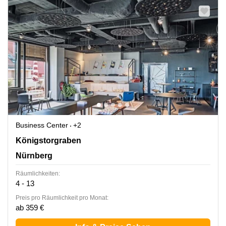
Business Center
+2
Königstorgraben 11, Nürnberg
Königstorgraben
Nürnberg
Räumlichkeiten:
4 - 13
Preis pro Räumlichkeit pro Monat:
ab 359 €