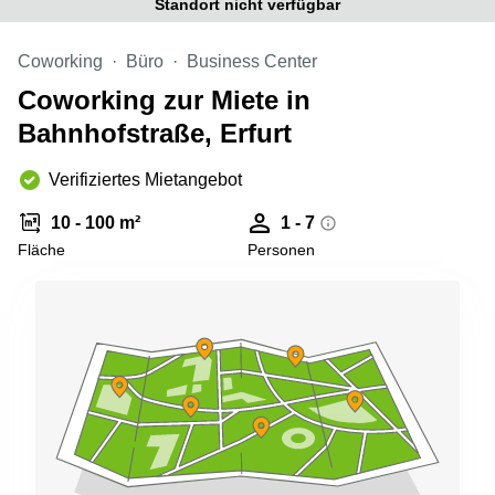
Standort nicht verfügbar
Büro
2 Berlin
mieten
Regus
Berlin
Coworking
Büro
Business Center
Mitte
Frankfurter
Coworking zur Miete in
Str. 720-
Büro
726 Köln
Bahnhofstraße, Erfurt
mieten
Dortmund
Hohenstaufenring
62 Köln
Verifiziertes Mietangebot
Tagungsraum
München
Erna-
10 - 100 m²
1 - 7
Scheffler-
Büro
Str. 1A
Fläche
Personen
Mannheim
Köln
mieten
Hohenzollernring
Büro
57 Koln
mieten
Nürnberg
Ludwig-
Erhard-
Meetingraum
Straße 18
Berlin
Hamburg
Coworking
Köln