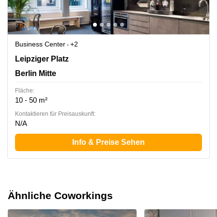
Business Center
+2
Leipziger Platz 16, Berlin Mitte
Leipziger Platz
Berlin Mitte
Fläche:
10 - 50 m²
Kontaktieren für Preisauskunft:
N/A
Info & Preise Sehen
Ähnliche Coworkings