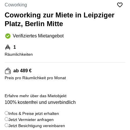
mieten
10
Coworking
Düsseldorf
Berlin
Coworking zur Miete in Leipziger
Büro
Kienberger
mieten
Platz, Berlin Mitte
Allee 4
Köln
Berlin
Schönefeld
Verifiziertes Mietangebot
Büro
mieten
Bahnhofstrasse
1
Essen
8 Hannover
Räumlichkeiten
Büro
Speditionstraße
mieten
21 Regus
Hannover
Düsseldorf
ab 489 €
Seminarraum
Preis pro Räumlichkeit pro Monat
Arcus
Düsseldorf
Park
Torgauer
Büro
+ 6 bilder
Str.
Erfahre mehr über das Mietobjekt
mieten
100% kostenfrei und unverbindlich
Neuss
Mainzer
Landstraße
Büro
Infos & Preise jetzt erhalten
69
mieten
Frankfurt
Jetzt Vermieter anfragen
Hamburg
Jetzt Besichtigung vereinbaren
Europaplatz