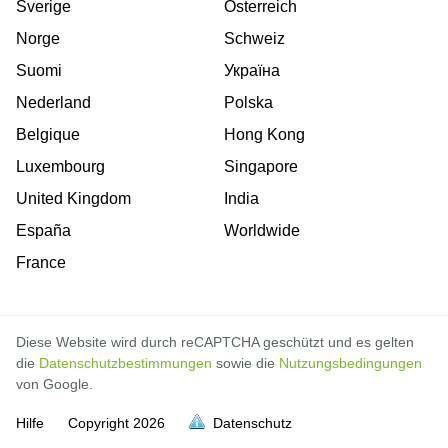
Sverige
Österreich
Norge
Schweiz
Suomi
Україна
Nederland
Polska
Belgique
Hong Kong
Luxembourg
Singapore
United Kingdom
India
España
Worldwide
France
Diese Website wird durch reCAPTCHA geschützt und es gelten
die
Datenschutzbestimmungen
sowie die
Nutzungsbedingungen
von Google.
Hilfe
Copyright
2026
Datenschutz
voll
voll
voll
voll
voll
voll
voll
voll
voll
voll
voll
voll
voll
voll
voll
voll
voll