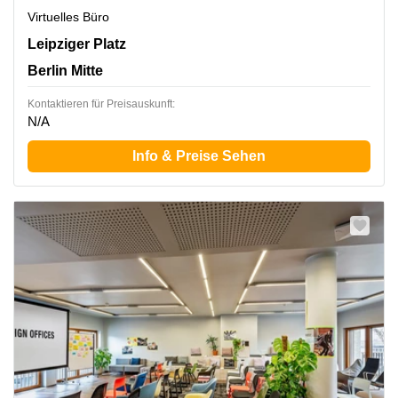
Virtuelles Büro
Leipziger Platz 16, Berlin Mitte
Leipziger Platz
Berlin Mitte
Kontaktieren für Preisauskunft:
N/A
Info & Preise Sehen