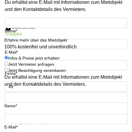
Du erhältst eine E-Mail mit Informationen zum Mietobjekt
Büro
2 Berlin
mieten
und den Kontaktdetails des Vermieters.
Regus
Berlin
Mitte
Frankfurter
Infos & Preise jetzt erhalten
Str. 720-
Datenschutz
Büro
726 Köln
Name*
Trustpilot
mieten
Dortmund
Erfahre mehr über das Mietobjekt
Hohenstaufenring
62 Köln
100% kostenfrei und unverbindlich
Tagungsraum
E-Mail*
München
Erna-
Infos & Preise jetzt erhalten
Scheffler-
Jetzt Vermieter anfragen
Büro
Str. 1A
Jetzt Besichtigung vereinbaren
Mannheim
Köln
Firma*
mieten
Du erhältst eine E-Mail mit Informationen zum Mietobjekt
Hohenzollernring
und den Kontaktdetails des Vermieters.
Büro
57 Koln
mieten
Telefon*
Nürnberg
Ludwig-
Erhard-
Name*
Meetingraum
Straße 18
Berlin
Hamburg
Coworking
Ihre Frage (optional)
E-Mail*
Köln