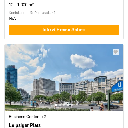
12 - 1.000 m²
Kontaktieren für Preisauskunft:
N/A
Info & Preise Sehen
Business Center
+2
Leipziger Platz 16, Berlin Mitte
Leipziger Platz