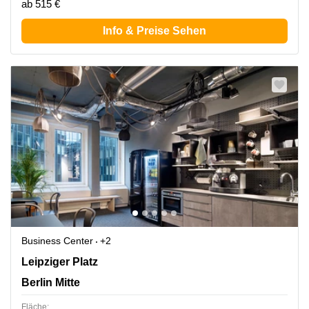
ab 515 €
Info & Preise Sehen
Business Center
+2
Leipziger Platz 16, Berlin Mitte
Leipziger Platz
Berlin Mitte
Fläche: