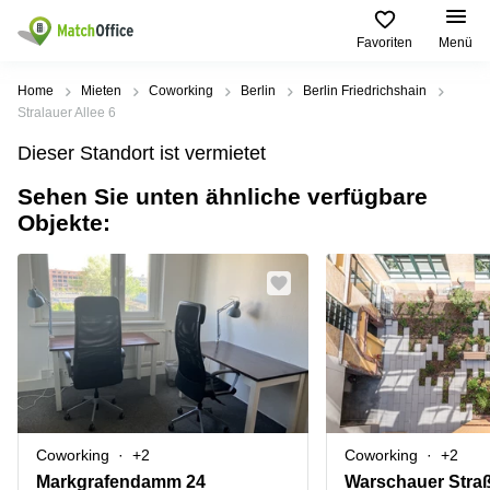
Favoriten
Menü
Mieten / Vermieten
Home
Mieten
Coworking
Berlin
Berlin Friedrichshain
Stralauer Allee 6
Hilfe
Produktseiten
Beliebte
Beliebte
Dieser Standort ist vermietet
Städte
Suchanfragen
Büro
Sehen Sie unten ähnliche verfügbare
Über uns
mieten
Büro
Regus
Objekte:
mieten
Dortmund
Business
München
Ellipson
Büro vermieten
center
Geschäftsadresse
Ruhrallee
Coworking
Hamburg
9
Preis
Space
Dortmund
Geschäftsadresse
Seminarraum
mieten
Office Club
Log-in
Düsseldorf
Ballindamm
Virtuelles
3
Büro
Geschäftsadresse
Stuttgart
Rahel-
Coworking
+2
Coworking
+2
Hirsch-
Büro
Straße
Markgrafendamm 24
Warschauer Stra