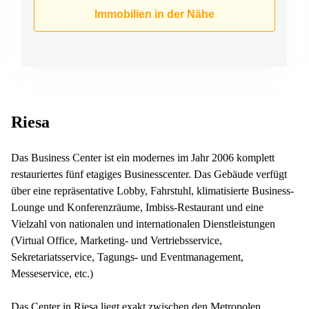
Büro
2 Berlin
Immobilien in der Nähe
mieten
Regus
Berlin
Mitte
Frankfurter
Str. 720-
Büro
726 Köln
mieten
Dortmund
Hohenstaufenring
62 Köln
Tagungsraum
Riesa
München
Erna-
Scheffler-
Büro
Str. 1A
Das Business Center ist ein modernes im Jahr 2006 komplett
Mannheim
Köln
restauriertes fünf etagiges Businesscenter. Das Gebäude verfügt
mieten
über eine repräsentative Lobby, Fahrstuhl, klimatisierte Business-
Hohenzollernring
Büro
57 Koln
Lounge und Konferenzräume, Imbiss-Restaurant und eine
mieten
Vielzahl von nationalen und internationalen Dienstleistungen
Nürnberg
Ludwig-
Erhard-
(Virtual Office, Marketing- und Vertriebsservice,
Meetingraum
Straße 18
Sekretariatsservice, Tagungs- und Eventmanagement,
Berlin
Hamburg
Messeservice, etc.)
Coworking
Köln
Das Center in Riesa liegt exakt zwischen den Metropolen