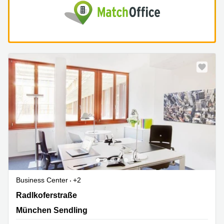
Business Center
+2
Radlkoferstraße 2, München Sendling
Radlkoferstraße
München Sendling