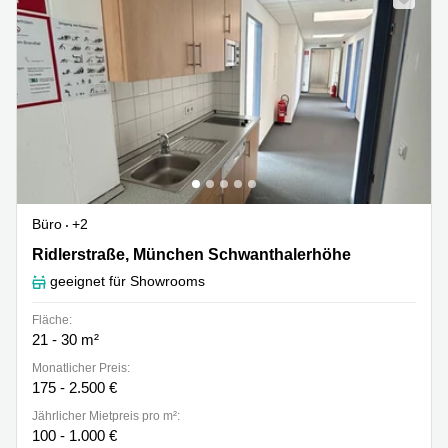
Büro
+2
Ridlerstraße 31C, München Schwanthalerhöhe
Ridlerstraße, München Schwanthalerhöhe
geeignet für Showrooms
Fläche:
21 - 30 m²
Monatlicher Preis:
175 - 2.500 €
Jährlicher Mietpreis pro m²:
100 - 1.000 €