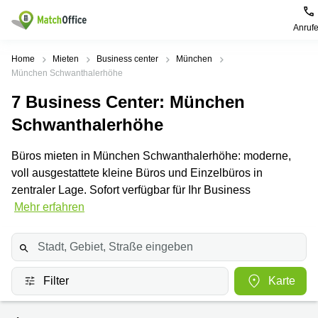
Anruf
Mieten / Vermieten
Home
Mieten
Business center
München
München Schwanthalerhöhe
Hilfe
Produktseiten
Beliebte
Beliebte
7
Business Center
: München
Städte
Suchanfragen
Schwanthalerhöhe
Büro
Über uns
mieten
Büro
Regus
mieten
Dortmund
Büros mieten in München Schwanthalerhöhe: moderne,
Business
München
Ellipson
Büro vermieten
voll ausgestattete kleine Büros und Einzelbüros in
center
Geschäftsadresse
Ruhrallee
zentraler Lage. Sofort verfügbar für Ihr Business
Coworking
Hamburg
9
Preis
Mehr erfahren
Space
Dortmund
Geschäftsadresse
Seminarraum
mieten
Office Club
Log-in
Düsseldorf
Ballindamm
Virtuelles
3
Büro
Geschäftsadresse
Filter
Karte
Stuttgart
Rahel-
Hirsch-
Büro
Straße