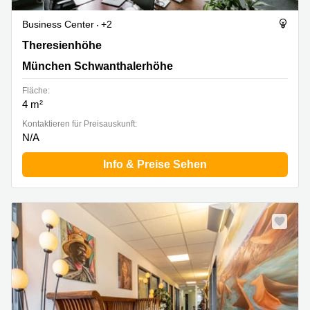
Business Center
+2
Theresienhöhe 12, München Schwanthalerhöhe
Theresienhöhe
München Schwanthalerhöhe
Fläche:
4 m²
Kontaktieren für Preisauskunft:
N/A
Info & Preise Sehen