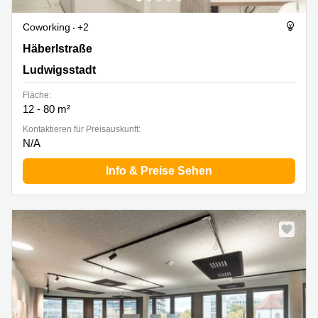
Coworking
+2
Häberlstraße 26, Ludwigsstadt
Häberlstraße
Ludwigsstadt
Fläche:
12 - 80 m²
Kontaktieren für Preisauskunft:
N/A
Info & Preise Sehen