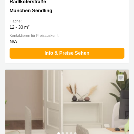
Radlkoferstraße 2, München Sendling
Radlkoferstraße
München Sendling
Fläche:
12 - 30 m²
Kontaktieren für Preisauskunft:
N/A
Info & Preise Sehen