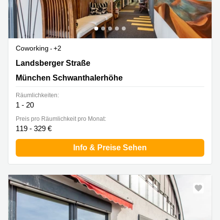
Coworking
+2
Landsberger Straße 155, München Schwanthalerhöhe
Landsberger Straße
München Schwanthalerhöhe
Räumlichkeiten:
1 - 20
Preis pro Räumlichkeit pro Monat:
119 - 329 €
Info & Preise Sehen