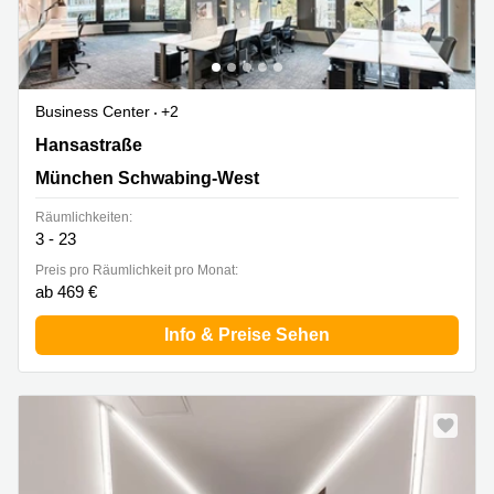
Business Center
+2
Hansastraße 23, München Schwabing-West
Hansastraße
München Schwabing-West
Räumlichkeiten:
3 - 23
Preis pro Räumlichkeit pro Monat:
ab 469 €
Info & Preise Sehen