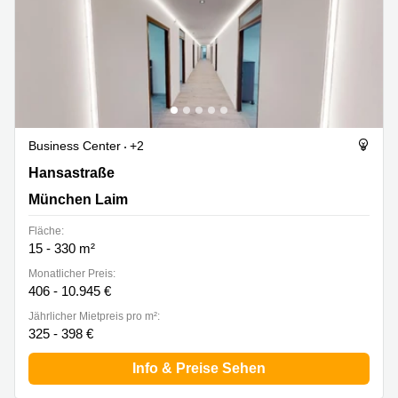
Business Center
+2
Hansastraße 15, München Laim
Hansastraße
München Laim
Fläche:
15 - 330 m²
Monatlicher Preis:
406 - 10.945 €
Jährlicher Mietpreis pro m²:
325 - 398 €
Info & Preise Sehen