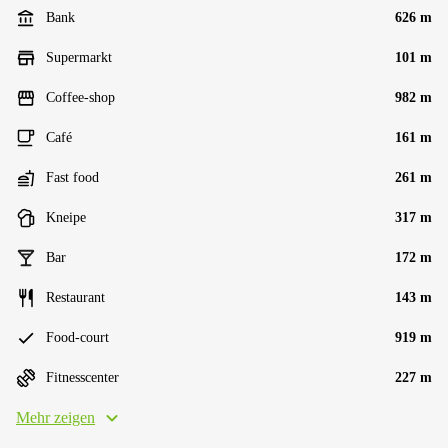
Bank
626 m
Supermarkt
101 m
Coffee-shop
982 m
Café
161 m
Fast food
261 m
Kneipe
317 m
Bar
172 m
Restaurant
143 m
Food-court
919 m
Fitnesscenter
227 m
Mehr zeigen