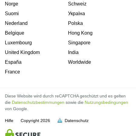
Norge
Schweiz
Suomi
Україна
Nederland
Polska
Belgique
Hong Kong
Luxembourg
Singapore
United Kingdom
India
España
Worldwide
France
Diese Website wird durch reCAPTCHA geschützt und es gelten
die
Datenschutzbestimmungen
sowie die
Nutzungsbedingungen
von Google.
Hilfe
Copyright
2026
Datenschutz
voll
voll
voll
voll
voll
voll
voll
voll
voll
voll