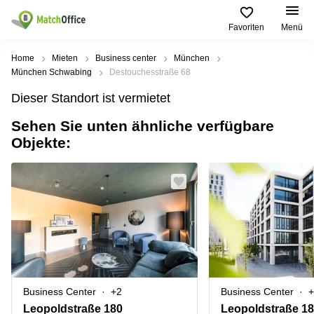
Favoriten
Menü
Mieten / Vermieten
Home
Mieten
Business center
München
München Schwabing
Destouchesstraße 68
Hilfe
Produktseiten
Beliebte
Beliebte
Dieser Standort ist vermietet
Städte
Suchanfragen
Büro
Sehen Sie unten ähnliche verfügbare
Über uns
mieten
Büro
Regus
Objekte:
mieten
Dortmund
Business
München
Ellipson
Büro vermieten
center
Geschäftsadresse
Ruhrallee
Coworking
Hamburg
9
Preis
Space
Dortmund
Geschäftsadresse
Seminarraum
mieten
Office Club
Log-in
Düsseldorf
Ballindamm
Virtuelles
3
Büro
Geschäftsadresse
Stuttgart
Rahel-
Business Center
+2
Business Center
+
Hirsch-
Büro
Straße
Leopoldstraße 180
Leopoldstraße 1